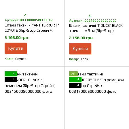
2
2
Артикул: 00338000SREGULAR
Артикул: 00313000S0000000
Штани тактичні "ANTITERROR II"
Штани тактичні "POLICE" BLACK
COYOTE (Rip-Stop Стрейч +
з ременем 5см (Rip-Stop)
Мембрана)
3 168.00 грн
2 156.00 грн
Купити
Купити
Колір
Coyote
Колір
Black
4
ХІТ
4
4
4