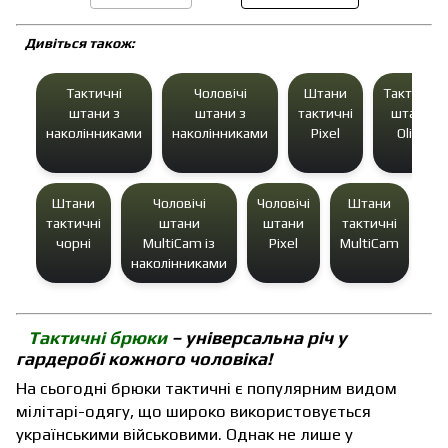
Дивіться також:
Тактичні
Чоловічі
Штани
Тактичні
штани з
штани з
тактичні
штани
наколінниками
наколінниками
Pixel
Olive
Штани
Чоловічі
Чоловічі
Штани
Л
тактичні
штани
штани
тактичні
та
чорні
MultiCam із
Pixel
MultiCam
ш
наколінниками
Тактичні брюки
– універсальна річ у
гардеробі кожного чоловіка!
На сьогодні брюки тактичні є популярним видом
мілітарі-одягу, що широко використовується
українськими військовими. Однак не лише у