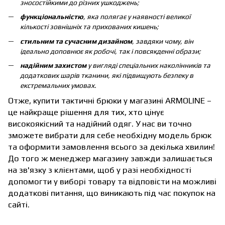
зносостійкими до різних ушкоджень;
функціональністю
, яка полягає у наявності великої
кількості зовнішніх та прихованих кишень;
стильним та сучасним дизайном
, завдяки чому, він
ідеально доповнює як робочі, так і повсякденні образи;
надійним захистом
у вигляді спеціальних наколінників та
додаткових шарів тканини, які підвищують безпеку в
екстремальних умовах.
Отже, купити тактичні брюки у магазині ARMOLINE –
це найкраще рішення для тих, хто цінує
високоякісний та надійний одяг. У нас ви точно
зможете вибрати для себе необхідну модель брюк
та оформити замовлення всього за декілька хвилин!
До того ж менеджер магазину завжди залишається
на зв'язку з клієнтами, щоб у разі необхідності
допомогти у виборі товару та відповісти на можливі
додаткові питання, що виникають під час покупок на
сайті.