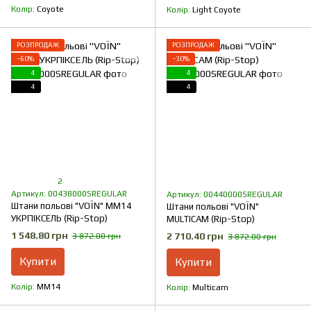
Колір
Coyote
Колір
Light Coyote
РОЗПРОДАЖ
РОЗПРОДАЖ
−60%
−30%
4
4
4
4
2
Артикул: 00438000SREGULAR
Артикул: 00440000SREGULAR
Штани польові "VOЇN" MM14
Штани польові "VOЇN"
УКРПІКСЕЛЬ (Rip-Stop)
MULTICAM (Rip-Stop)
1 548.80 грн
2 710.40 грн
3 872.00 грн
3 872.00 грн
Купити
Купити
Колір
ММ14
Колір
Multicam