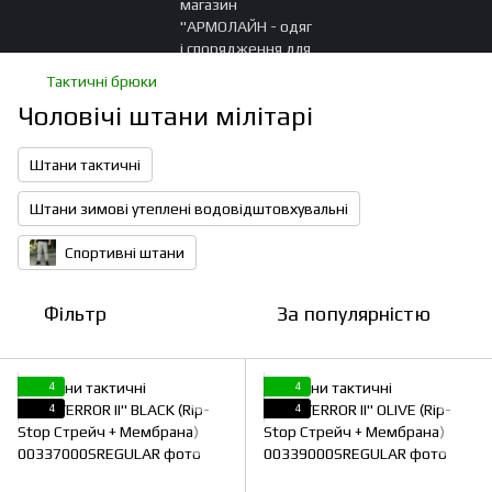
Тактичні брюки
Чоловічі штани мілітарі
Штани тактичні
Штани зимові утеплені водовідштовхувальні
Спортивні штани
Фільтр
За популярністю
4
4
4
4