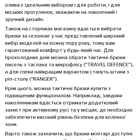
олива є ідеальним вибором і для роботи, і для
міських прогулянок, зважаючи на лаконічний і
зручний дизайн.
Також на сторінках магазину вдасться вибрати
брюки за сезоном: у нас представлений широкий
вибір моделей на кожну пору року, тому вам
гарантований комфорт у будь-який час. Для
прохолодних днів можна обрати тактичні брюки
піксель з таслана та мікрофлісу (“
TRAVEL DEFENCE
”),
а для спеки найкращим варіантом стануть штани з
ріп-стопу (“
RANGER
”).
Крім цього, можна тактичні брюки купити з
підвищеним функціоналом. Наприклад, завдяки
наколінникам вдасться отримати додатковий
захист при активному русі та у місцях, де необхідно
забезпечити високий рівень безпеки для колінної
зони.
Варто також зазначити, що брюки мілітарі доступні