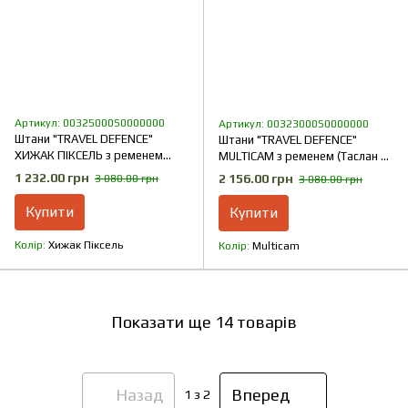
Артикул: 00325000S0000000
Артикул: 00323000S0000000
Штани "TRAVEL DEFENCE"
Штани "TRAVEL DEFENCE"
ХИЖАК ПІКСЕЛЬ з ременем
MULTICAM з ременем (Таслан +
(Таслан + Мікрофліс)
Мікрофліс)
1 232.00 грн
2 156.00 грн
3 080.00 грн
3 080.00 грн
Купити
Купити
Колір
Хижак Піксель
Колір
Multicam
Показати ще 14 товарів
Назад
Вперед
1
з 2