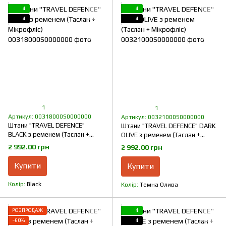
4
4
4
4
1
1
Артикул: 00318000S0000000
Артикул: 00321000S0000000
Штани "TRAVEL DEFENCE"
Штани "TRAVEL DEFENCE" DARK
BLACK з ременем (Таслан +
OLIVE з ременем (Таслан +
Мікрофліс)
Мікрофліс)
2 992.00 грн
2 992.00 грн
Купити
Купити
Колір
Black
Колір
Темна Олива
РОЗПРОДАЖ
4
−60%
4