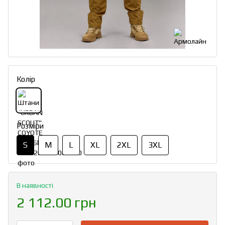
Колір
Розміри
S
M
L
XL
2XL
3XL
В наявності
2 112.00 грн