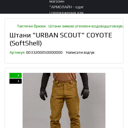
Тактичні брюки
Штани зимові утеплені водовідштовхуваль
Штани "URBAN SCOUT" COYOTE
(SoftShell)
Артикул:
00332000S0000000
Написати відгук
4
4