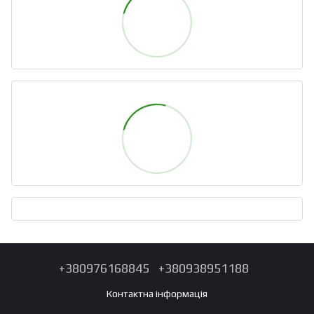
+380976168845
+380938951188
Контактна інформація