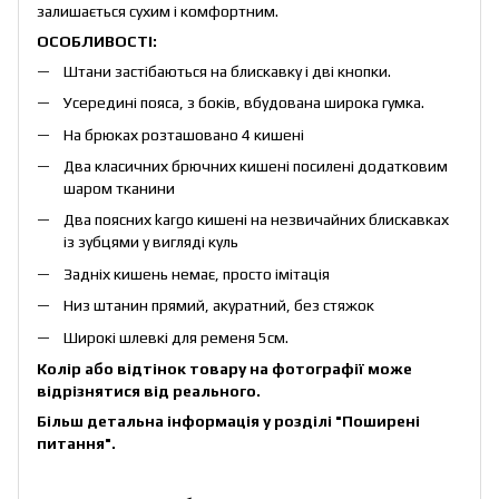
залишається сухим і комфортним.
ОСОБЛИВОСТІ:
Штани застібаються на блискавку і дві кнопки.
Усередині пояса, з боків, вбудована широка гумка.
На брюках розташовано 4 кишені
Два класичних брючних кишені посилені додатковим
шаром тканини
Два поясних kargo кишені на незвичайних блискавках
із зубцями у вигляді куль
Задніх кишень немає, просто імітація
Низ штанин прямий, акуратний, без стяжок
Широкі шлевкі для ременя 5см.
Колір або відтінок товару на фотографії може
відрізнятися від реального.
Більш детальна інформація у розділі
"Поширені
питання"
.