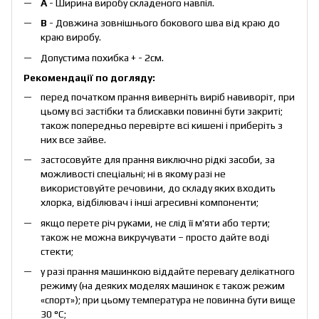
А
- Ширина виробу складеного навпіл.
B
- Довжина зовнішнього бокового шва від краю до
краю виробу.
Допустима похибка + - 2см.
Рекомендації по догляду:
перед початком прання виверніть виріб навиворіт, при
цьому всі застібки та блискавки повинні бути закриті;
також попередньо перевірте всі кишені і приберіть з
них все зайве.
застосовуйте для прання виключно рідкі засоби, за
можливості спеціальні; ні в якому разі не
використовуйте речовини, до складу яких входить
хлорка, відбілювач і інші агресивні компоненти;
якщо перете річ руками, не слід її м'яти або терти;
також не можна викручувати – просто дайте воді
стекти;
у разі прання машинкою віддайте перевагу делікатного
режиму (на деяких моделях машинок є також режим
«спорт»); при цьому температура не повинна бути вище
30 °С;