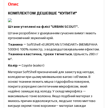
Опис
КОМПЛЕКТОМ ДЕШЕВШЕ
"КУПИТИ"
Штани утеплені на флісі "URBAN SCOUT".
Штани розроблені з урахуванням сучасних вимог і мають
ергономічний звужений крій.
Тканина
― SoftShell «EUROPEAN STANDART» (МЕМБРАНА
5000Н) 100% поліестр, з водовідштовхувальним ефектом.
Тканина еластична, трохи тягнеться.
Щільність 280 г/
м².
Колір ―
Coyote (койот)
Матеріал SoftShell призначений для захисту від негоди,
володіючи при цьому мінімальною вагою і об'ємом. В
основі тканини лежить міцна і гідрофобна поверхня,
покрита усередині синтетичним мікрофлісом, який
надійно захищає від холоду. У складі мікрофліса —
максимально тонкі волокна. Якщо подібний матеріал з
якихось причин відволожується, людське тепло миттєво
висушує окремі тонкі ворсинки— матеріал завжди