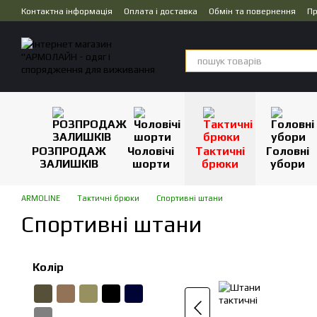
Перейти до основного контенту
Контактна інформація
Оплата і доставка
Обмін та повернення
Пр
Дропшипінг
РОЗПРОДАЖ
Чоловічі
Тактичні
Головні
ЗАЛИШКІВ
шорти
брюки
убори
ARMOLINE
Тактичні брюки
Спортивні штани
Спортивні штани
Колір