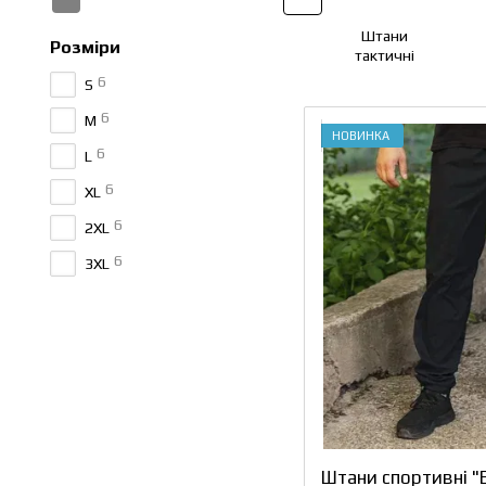
Штани
Розміри
тактичні
в
6
S
6
M
НОВИНКА
6
L
6
XL
6
2XL
6
3XL
Штани спортивні "