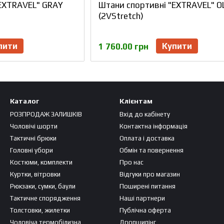
"EXTRAVEL" GRAY
Штани спортивні "EXTRAVEL" O
(2VStretch)
пити
Купити
1 760.00 грн
Каталог
Клієнтам
РОЗПРОДАЖ ЗАЛИШКІВ
Вхід до кабінету
Чоловічі шорти
Контактна інформація
Тактичні брюки
Оплата і доставка
Головні убори
Обмін та повернення
Костюми, комплекти
Про нас
Куртки, вітровки
Відгуки про магазин
Рюкзаки, сумки, баули
Поширені питання
Тактичне спорядження
Наші партнери
Толстовки, жилетки
Публічна оферта
Чоловіча термобілизна
Дропшипінг