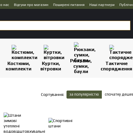
о нас
Відгуки про магазин
Поширені питання
Наші партнери
Публічн
Рюкзаки,
Костюми,
Куртки,
Тактичне
сумки,
комплекти
вітровки
спорядження
баули
за популярністю
спочатку деше
Сортування: