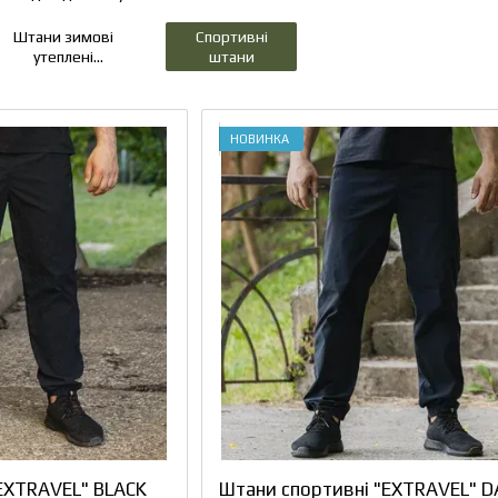
Штани зимові
Спортивні
утеплені
штани
одовідштовхувальні
НОВИНКА
EXTRAVEL" BLACK
Штани спортивні "EXTRAVEL" D