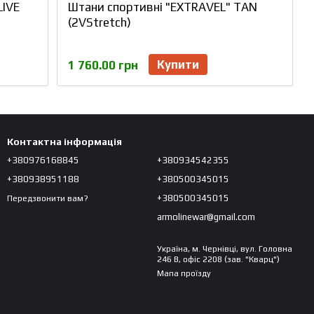
LIVE
Штани спортивні "EXTRAVEL" TAN
(2VStretch)
Купити
1 760.00 грн
Контактна інформація
+380976168845
+380934542355
+380938951188
+380500345015
+380500345015
Передзвонити вам?
armolinewar@gmail.com
Україна, м. Чернівці, вул. Головна
246 В, офіс 2208 (зав. "Кварц")
Мапа проїзду