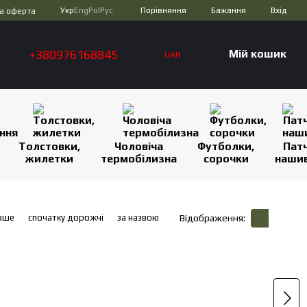
Порівняння
Укр
Eng
Pol
Рус
Бажання
Вхід
а оферта
+380976168845
Мій кошик
UAH
Толстовки,
Чоловіча
Футболки,
Патч
жилетки
термобілизна
сорочки
наши
вше
спочатку дорожчі
за назвою
Відображення: