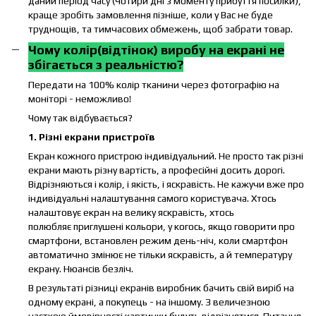
даний період часу (Чотири дні з моменту прибуття посилки),
краще зробіть замовлення пізніше, коли у Вас не буде
труднощів, та тимчасових обмежень, щоб забрати товар.
Чому колір(відтінок) виробу на екрані не
збігається з реальністю?
Передати на 100% колір тканини через фотографію на
моніторі - неможливо!
Чому так відбувається?
1. Різні екрани пристроїв
Екран кожного пристрою індивідуальний. Не просто так різні
екрани мають різну вартість, а професійні досить дорогі.
Відрізняються і колір, і якість, і яскравість. Не кажучи вже про
індивідуальні налаштування самого користувача. Хтось
налаштовує екран на велику яскравість, хтось
полюбляє приглушені кольори, у когось, якщо говорити про
смартфони, встановлен режим день-ніч, коли смартфон
автоматично змінює не тільки яскравість, а й температуру
екрану. Нюансів безліч.
В результаті різниці екранів виробник бачить свій виріб на
одному екрані, а покупець - на іншому. З величезною
часткою ймовірності картинки будуть відрізнятися. Питання