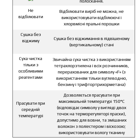
полоскання.
Не
Відбілювати виріб не можна, не
відбілювати
використовувати відбілюючі і
хлорвмісні пральні порошки
Сушка без
Сушка без віджимання в підвішеному
віджиму
(вертикальному) стані
Суха чистка
Звичайна суха чистка з використанням
тільки з
тетрахлорэтилена і всіх розчинників,
особливими
перерахованих для символу «F» (з
реагентами
використанням тільки вуглеводню,
бензину і трифтортрихорметана)
Дозволяється прасувати при
максимальній температурі 150°C
Прасувати при
(відповідає символу у вигляді двох
середній
точок на терморегуляторі праски),
температурі
допустимо для вовни, та змішаних
волокон з поліестером і віскозою;
використовувати вологу тканину