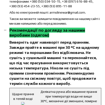
телефонами: +380 (50) 034-50-15, +38 (097) 616-88-45,
+380 (93) 454-23-55, +380 (93) 895-11-88
Або по електронній пошті: armolinewar@gmail.com.
Також ви можете залишити повідомлення на нашому сайті і
ми вам напишемо або передзвонимо.
Рекомендації по догляду за нашими
виробами (одягом)
Виверніть одяг навиворіт перед пранням.
Завжди прайте в машині при 30 °C на щадному
режимі та порошками без відбілювача. Не
сушіть у сушильній машині та переконайтеся,
що під час прасування використовується
низька температура. Ніколи не сушіть під
прямим сонячним промінням. Рекомендуємо
сушити на свіжому повітрі, щоб продовжити
термін служби кожного виробу.
Делікатна ручна або машинне прання
Щадне прання
при температурі води не вище
в теплій воді
30°C, механічні дії зменшені, помірне