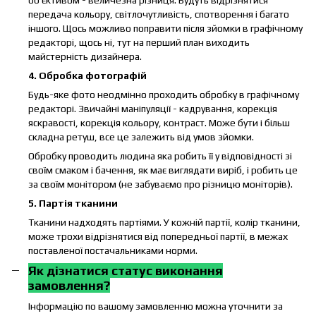
передача кольору, світлочутливість, спотворення і багато
іншого. Щось можливо поправити після зйомки в графічному
редакторі, щось ні, тут на перший план виходить
майстерність дизайнера.
4. Обробка фотографій
Будь-яке фото неодмінно проходить обробку в графічному
редакторі. Звичайні маніпуляції - кадрування, корекція
яскравості, корекція кольору, контраст. Може бути і більш
складна ретуш, все це залежить від умов зйомки.
Обробку проводить людина яка робить її у відповідності зі
своїм смаком і бачення, як має виглядати виріб, і робить це
за своїм монітором (не забуваємо про різницю моніторів).
5. Партія тканини
Тканини надходять партіями. У кожній партії, колір тканини,
може трохи відрізнятися від попередньої партії, в межах
поставленої постачальниками норми.
Як дізнатися статус виконання
замовлення?
Інформацію по вашому замовленню можна уточнити за