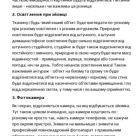
лише - наскільки і чи важлива ця різниця
2. Освітлення при зйомці
Тканину і будь-який інший об'єкт буде виглядати по-різному
при різному освітленні і з різним антуражем. Природне
освітлення буде відрізнятися від штучного, а штучне
домашнє/офісне освітлення буде сильно відрізнятися від
штучного студійного, студійне ж буде також відрізнятися від
постійного і змінного, природне в свою чергу буде мати масу
відмінностей - приміщення, вулиця, похмура або сонячна
погода, ніч чи день. Тобто нюансів освітлення маса! Також
важливий антураж - об'єкт на білому та сірому тлі буде
відрізнятися від об'єкта на червоному і чорному, гола стіна
буде відрізнятися від насиченого об'єктами приміщення. І по
віддзеркаленню світла, у тому числі і по вашому сприйняттю.
3. Фотокамера
Як і екран, відрізняється камера, на яку відбувається зйомка.
Тут також цілком очевидно, що камери коштують по-
різному не просто так, навіть камери телефонів, не кажучи
про окремі пристрої. Знімати на мильницю і знімати на
професійний повнокадровий фотоапарат з правильним
об'єктивом - величезна різниця. Будуть відрізнятися