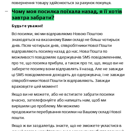
повернення товару здійснюється за рахунок покупця.
Чому моя посилка поїхала назад, я її хотів
завтра забрати?
Будьте уважні!
Всі посилки, які ми відправляємо Новою Поштою
знаходяться на вказаному Вами складі не більш чотирьох
днів. Після чотирьох днів, співробітники Нової Пошти
відправляють посилку назад до нас. Нова Пошта по
можливості повідомляє одержувачів SMS повідомленням,
про те, що посилка прибула, а також про те, що, якщо ви не
заберете посилку вони відправлять її назад. Але не завжди
ці SMS повідомлення доходять до одержувача, і не завжди
співробітники Нової Пошти їх відправляють. Завжди
враховуєте цей момент!
Якщо ви не можете, або не встигаєте забрати посилки
вчасно, зателефонуйте або напишіть нам, щоб ми
вирішили цю проблему. Ми можемо
продовжити перебування посилки на Вашому складі Нової
пошти.
Якщо ж ви заздалегідь знаєте, що не зможете укластися в