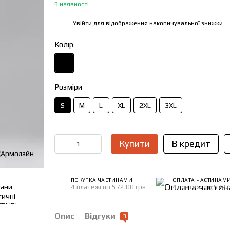
В наявності
Увійти
для відображення накопичувальної знижки
%
Колір
Розміри
S
M
L
XL
2XL
3XL
Купити
В кредит
ПОКУПКА ЧАСТИНАМИ
ОПЛАТА ЧАСТИНАМ
4 платежі по 572.00 грн
4 платежі по 572.
Опис
Відгуки
3