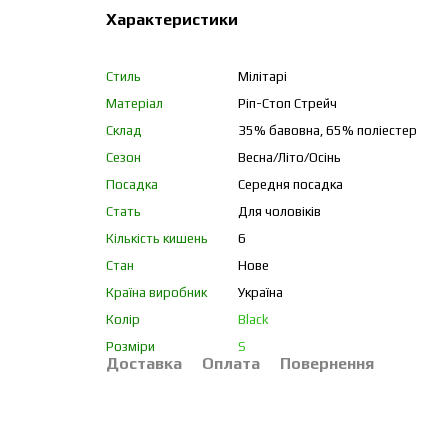
Характеристики
Стиль
Мілітарі
Матеріал
Ріп-Стоп Стрейч
Склад
35% бавовна, 65% поліестер
Сезон
Весна/Літо/Осінь
Посадка
Середня посадка
Стать
Для чоловіків
Кількість кишень
6
Стан
Нове
Країна виробник
Україна
Колір
Black
Розміри
S
Доставка
Оплата
Повернення