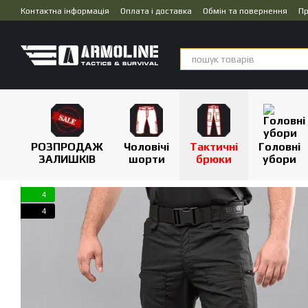
Перейти до основного контенту
Контактна інформація
Оплата і доставка
Обмін та повернення
Пр
Дропшипінг
РОЗПРОДАЖ
Чоловічі
Тактичні
Головні
ЗАЛИШКІВ
шорти
брюки
убори
4
4