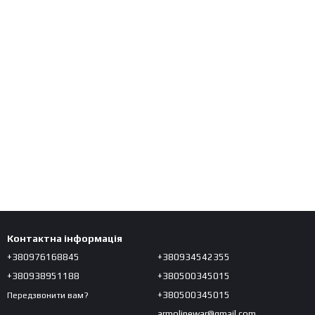
Контактна інформація
+380976168845
+380934542355
+380938951188
+380500345015
+380500345015
Передзвонити вам?
armolinewar@gmail.com