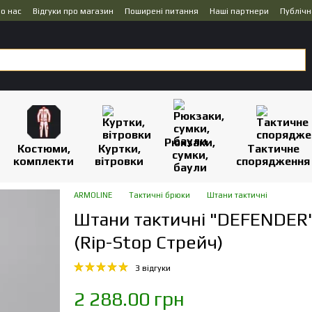
о нас
Відгуки про магазин
Поширені питання
Наші партнери
Публічн
Рюкзаки,
Костюми,
Куртки,
Тактичне
сумки,
комплекти
вітровки
спорядження
баули
ARMOLINE
Тактичні брюки
Штани тактичні
Штани тактичні "DEFENDER
(Rip-Stop Стрейч)
3 відгуки
2 288.00 грн