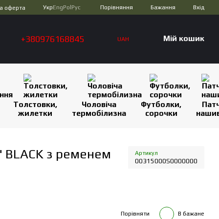
Порівняння
Укр
Eng
Pol
Рус
Бажання
Вхід
а оферта
+380976168845
Мій кошик
UAH
Толстовки,
Чоловіча
Футболки,
Патч
жилетки
термобілизна
сорочки
наши
" BLACK з ременем
Артикул
00315000S0000000
Порівняти
В бажане