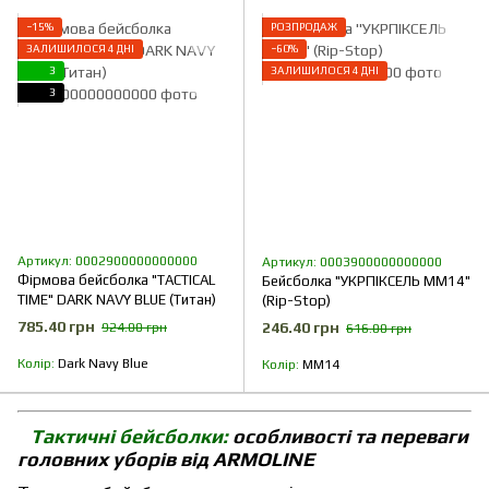
−15%
РОЗПРОДАЖ
ЗАЛИШИЛОСЯ 4 ДНІ
−60%
3
ЗАЛИШИЛОСЯ 4 ДНІ
3
Артикул: 0002900000000000
Артикул: 0003900000000000
Фірмова бейсболка "TACTICAL
Бейсболка "УКРПІКСЕЛЬ ММ14"
TIME" DARK NAVY BLUE (Титан)
(Rip-Stop)
785.40 грн
246.40 грн
924.00 грн
616.00 грн
Колір
Dark Navy Blue
Колір
ММ14
Тактичні бейсболки:
особливості та переваги
головних уборів від ARMOLINE