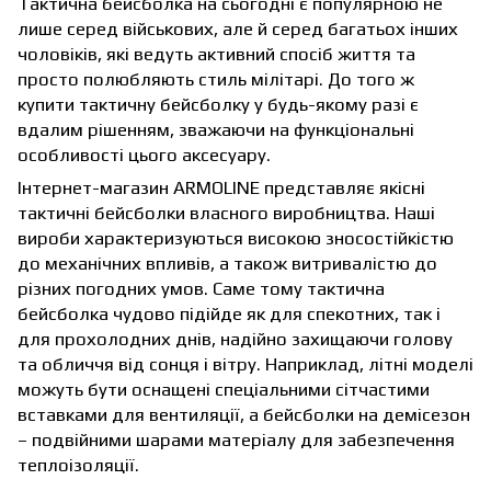
Тактична бейсболка на сьогодні є популярною не
лише серед військових, але й серед багатьох інших
чоловіків, які ведуть активний спосіб життя та
просто полюбляють стиль мілітарі. До того ж
купити тактичну бейсболку у будь-якому разі є
вдалим рішенням, зважаючи на функціональні
особливості цього аксесуару.
Інтернет-магазин ARMOLINE представляє якісні
тактичні бейсболки власного виробництва. Наші
вироби характеризуються високою зносостійкістю
до механічних впливів, а також витривалістю до
різних погодних умов. Саме тому тактична
бейсболка чудово підійде як для спекотних, так і
для прохолодних днів, надійно захищаючи голову
та обличчя від сонця і вітру. Наприклад, літні моделі
можуть бути оснащені спеціальними сітчастими
вставками для вентиляції, а бейсболки на демісезон
– подвійними шарами матеріалу для забезпечення
теплоізоляції.