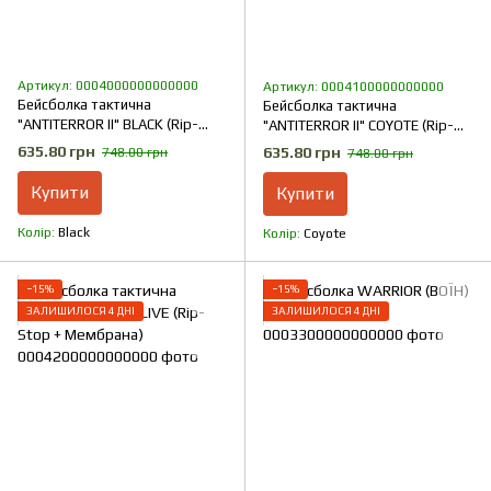
Артикул: 0004000000000000
Артикул: 0004100000000000
Бейсболка тактична
Бейсболка тактична
"ANTITERROR II" BLACK (Rip-
"ANTITERROR II" COYOTE (Rip-
Stop + Мембрана)
Stop + Мембрана)
635.80 грн
635.80 грн
748.00 грн
748.00 грн
Купити
Купити
Колір
Black
Колір
Coyote
−15%
−15%
ЗАЛИШИЛОСЯ 4 ДНІ
ЗАЛИШИЛОСЯ 4 ДНІ