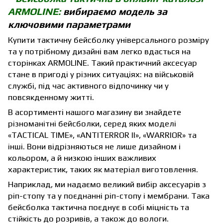
ARMOLINE:
вибираємо модель за
ключовими параметрами
Купити тактичну бейсболку універсального розміру
та у потрібному дизайні вам легко вдасться на
сторінках ARMOLINE. Такий практичний аксесуар
стане в пригоді у різних ситуаціях: на військовій
службі, під час активного відпочинку чи у
повсякденному житті.
В асортименті нашого магазину ви знайдете
різноманітні бейсболки, серед яких моделі
«
TACTICAL TIME
», «
ANTITERROR II
», «
WARRIOR
» та
інші. Вони відрізняються не лише дизайном і
кольором, а й низкою інших важливих
характеристик, таких як матеріал виготовлення.
Наприклад, ми надаємо великий вибір аксесуарів з
ріп-стопу та у поєднанні ріп-стопу і мембрани. Така
бейсболка тактична поєднує в собі міцність та
стійкість до розривів, а також до вологи.