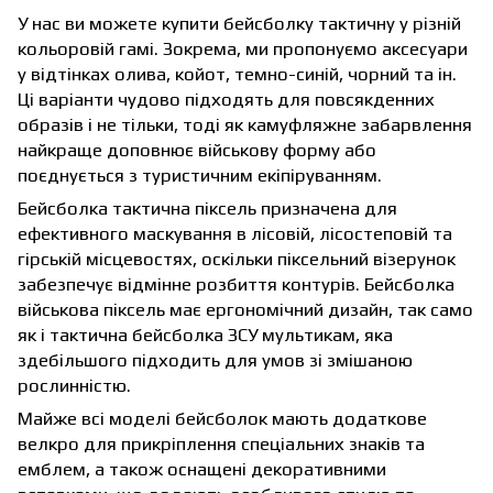
У нас ви можете купити бейсболку тактичну у різній
кольоровій гамі. Зокрема, ми пропонуємо аксесуари
у відтінках олива, койот, темно-синій, чорний та ін.
Ці варіанти чудово підходять для повсякденних
образів і не тільки, тоді як камуфляжне забарвлення
найкраще доповнює військову форму або
поєднується з туристичним екіпіруванням.
Бейсболка тактична піксель призначена для
ефективного маскування в лісовій, лісостеповій та
гірській місцевостях, оскільки піксельний візерунок
забезпечує відмінне розбиття контурів. Бейсболка
військова піксель має ергономічний дизайн, так само
як і тактична бейсболка ЗСУ мультикам, яка
здебільшого підходить для умов зі змішаною
рослинністю.
Майже всі моделі бейсболок мають додаткове
велкро для прикріплення спеціальних знаків та
емблем, а також оснащені декоративними