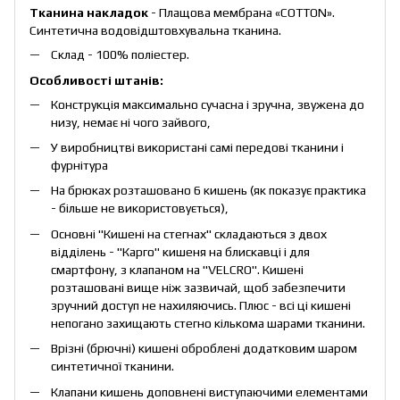
Тканина накладок
- Плащова мембрана «COTTON».
Синтетична водовідштовхувальна тканина.
Склад - 100% поліестер.
Особливості штанів:
Конструкція максимально сучасна і зручна, звужена до
низу, немає ні чого зайвого,
У виробництві використані самі передові тканини і
фурнітура
На брюках розташовано 6 кишень (як показує практика
- більше не використовується),
Основні "Кишені на стегнах" складаються з двох
відділень - "Карго" кишеня на блискавці і для
смартфону, з клапаном на "VELСRO". Кишені
розташовані вище ніж зазвичай, щоб забезпечити
зручний доступ не нахиляючись. Плюс - всі ці кишені
непогано захищають стегно кількома шарами тканини.
Врізні (брючні) кишені оброблені додатковим шаром
синтетичної тканини.
Клапани кишень доповнені виступаючими елементами