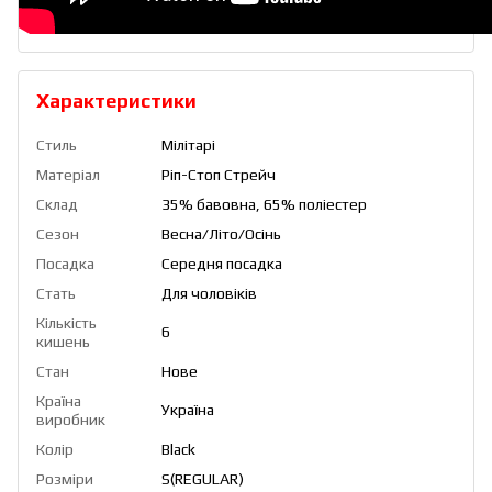
Характеристики
Стиль
Мілітарі
Матеріал
Ріп-Стоп Стрейч
Склад
35% бавовна, 65% поліестер
Сезон
Весна/Літо/Осінь
Посадка
Середня посадка
Стать
Для чоловіків
Кількість
6
кишень
Стан
Нове
Країна
Україна
виробник
Колір
Black
Розміри
S(REGULAR)