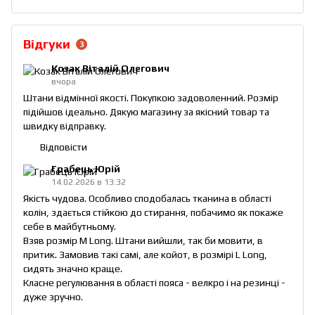
Відгуки
3
Козак Віталій Олегович
вчора
Штани відмінної якості. Покупкою задоволенний. Розмір
підійшов ідеально. Дякую магазину за якісний товар та
швидку відправку.
Відповісти
Грабець Юрій
14.02.2026 в 13:32
Якість чудова. Особливо сподобалась тканина в області
колін, здається стійкою до стирання, побачимо як покаже
себе в майбутньому.
Взяв розмір M Long. Штани вийшли, так би мовити, в
притик. Замовив такі самі, але койот, в розмірі L Long,
сидять значно краще.
Класне регулювання в області пояса - велкро і на резинці -
дуже зручно.