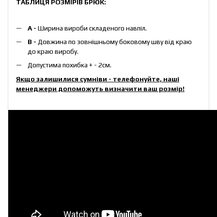
ТАБЛИЦЯ РОЗМІРІВ БРЮК:
А -
Ширина вироби складеного навпіл.
B -
Довжина по зовнішньому боковому шву від краю
до краю виробу.
Допустима похибка + - 2см.
Якщо залишилися сумніви - телефонуйте, наші
менеджери допоможуть визначити ваш розмір!