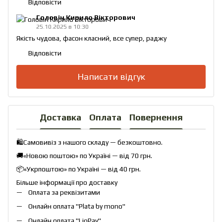
Відповісти
Головін Кирило Вікторович
25.10.2025 в 10:30
Якість чудова, фасон класний, все супер, раджу
Відповісти
Написати відгук
Доставка
Оплата
Повернення
🛍️Самовивіз з нашого складу — безкоштовно.
🚚«Новою поштою» по Україні — від 70 грн.
📦«Укрпоштою» по Україні — від 40 грн.
Більше інформації про доставку
Оплата за реквізитами
Онлайн оплата "
Plata by mono
"
Онлайн оплата "
LiqPay
"