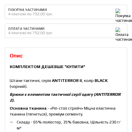
ПОКУПКА ЧАСТИНАМИ
4 платежі по 792.00 грн
ОПЛАТА ЧАСТИНАМИ
4 платежі по 792.00 грн
Опис
КОМПЛЕКТОМ ДЕШЕВШЕ
"КУПИТИ"
Штани тактичні, серія
ANTITERROR II
, колір
BLACK
(чорний).
Брюки є елементом тактичної серії одягу (ANTITERROR
2).
Основна тканина
- «Ріп-стоп стрейч» Міцна еластична
тканина (тягнеться), преміум сегменту.
Складу - 65% поліестер, 35% бавовна, Щільність 230 г/
м²