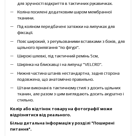
для зручності відкриття в тактичних рукавичках.
Коліна посилені додатковим шаром мембранної
тканини.
Під коліном передбачені затяжки на липучках для
фіксації.
Пояс широкий, з регульованими вставками з боків, для
щільного прилягання "по фігурі".
Широкі шлевкі, під тактичний ремінь 5см,
Ширінка на блискавці і на липучці "VELСRO".
Нижня частина штанів нестандартна, задня сторона
подовжена, що анатомічно правильно.
Штани виконані в тактичному стилі з досить щільних
тканин, але разом з цим виглядають досить акуратно і
стильно.
Колір або відтінок товару на фотографії може
відрізнятися від реального.
Більш детальна інформація у розділі
"Поширені
питання"
.