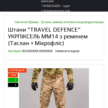
Тактичні брюки
Штани зимові утеплені водовідштовхуваль
Штани "TRAVEL DEFENCE"
УКРПІКСЕЛЬ ММ14 з ременем
(Таслан + Мікрофліс)
Артикул:
00326000L0000000
Написати відгук
РОЗПРОДАЖ
−60%
4
4