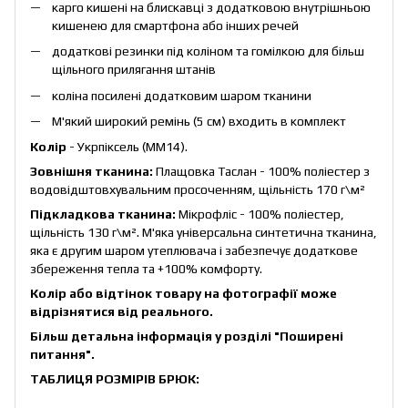
карго кишені на блискавці з додатковою внутрішньою
кишенею для смартфона або інших речей
додаткові резинки під коліном та гомілкою для більш
щільного прилягання штанів
коліна посилені додатковим шаром тканини
М'який широкий ремінь (5 см) входить в комплект
Колір
- Укрпіксель (ММ14).
Зовнішня тканина:
Плащовка Таслан - 100% поліестер з
водовідштовхувальним просоченням, щільність 170 г\м²
Підкладкова тканина:
Мікрофліс - 100% поліестер,
щільність 130 г\м². М'яка універсальна синтетична тканина,
яка є другим шаром утеплювача і забезпечує додаткове
збереження тепла та +100% комфорту.
Колір або відтінок товару на фотографії може
відрізнятися від реального.
Більш детальна інформація у розділі
"Поширені
питання"
.
ТАБЛИЦЯ РОЗМІРІВ БРЮК: