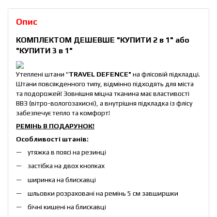
Опис
КОМПЛЕКТОМ ДЕШЕВШЕ
"КУПИТИ 2 в 1"
або
"КУПИТИ 3 в 1"
Утеплені штани "
TRAVEL DEFENCE"
на флісовій підкладці.
Штани повсякденного типу, відмінно підходять для міста
та подорожей! Зовнішня міцна тканина має властивості
ВВЗ (вітро-вологозахисні), а внутрішня підкладка із флісу
забезпечує тепло та комфорт!
РЕМІНЬ В ПОДАРУНОК!
Особливості штанів:
утяжка в поясі на резинці
застібка на двох кнопках
ширинка на блискавці
шльовки розраховані на ремінь 5 см завширшки
бічні кишені на блискавці