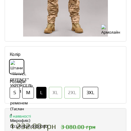
Колір
Розміри
S
M
L
XL
2XL
3XL
В наявності
1 232.00 грн
3 080.00 грн