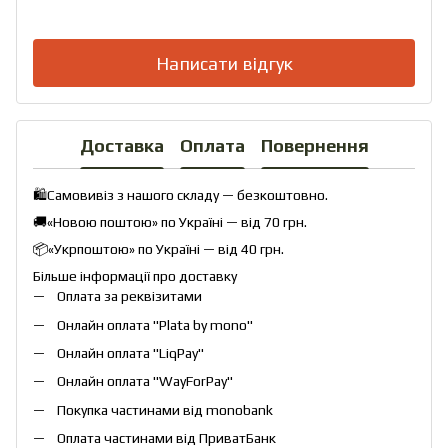
Написати відгук
Доставка
Оплата
Повернення
🛍️Самовивіз з нашого складу — безкоштовно.
🚚«Новою поштою» по Україні — від 70 грн.
📦«Укрпоштою» по Україні — від 40 грн.
Більше інформації про доставку
Оплата за реквізитами
Онлайн оплата "
Plata by mono
"
Онлайн оплата "
LiqPay
"
Онлайн оплата "
WayForPay
"
Покупка частинами від monobank
Оплата частинами від ПриватБанк