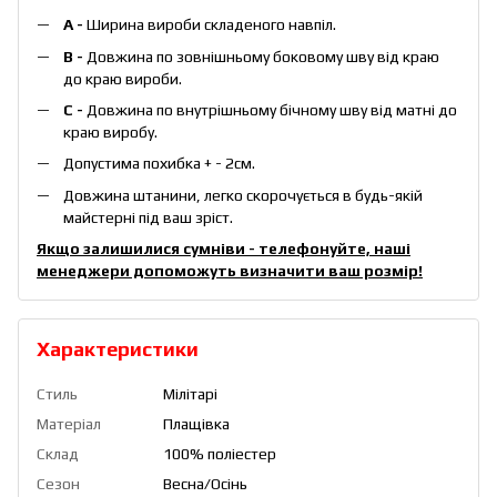
А -
Ширина вироби складеного навпіл.
B -
Довжина по зовнішньому боковому шву від краю
до краю вироби.
С -
Довжина по внутрішньому бічному шву від матні до
краю виробу.
Допустима похибка + - 2см.
Довжина штанини, легко скорочується в будь-якій
майстерні під ваш зріст.
Якщо залишилися сумніви - телефонуйте, наші
менеджери допоможуть визначити ваш розмір!
Характеристики
Стиль
Мілітарі
Матеріал
Плащівка
Склад
100% поліестер
Сезон
Весна/Осінь