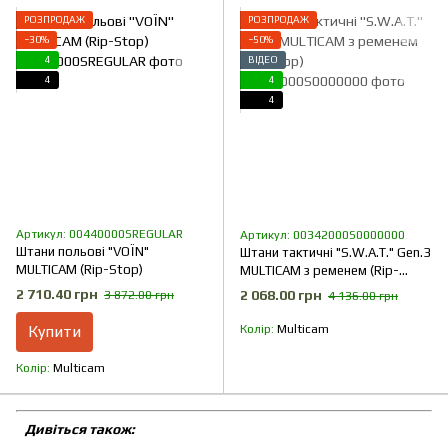
РОЗПРОДАЖ
РОЗПРОДАЖ
−30%
−50%
4
ВІДЕО
4
4
4
Артикул: 00440000SREGULAR
Артикул: 00342000S0000000
Штани польові "VOЇN"
Штани тактичні "S.W.A.T." Gen.3
MULTICAM (Rip-Stop)
MULTICAM з ременем (Rip-
Stop)
2 710.40 грн
2 068.00 грн
3 872.00 грн
4 136.00 грн
Купити
Колір
Multicam
Колір
Multicam
Дивіться також: