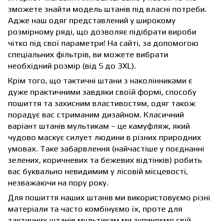
зможете знайти модель штанів під власні потреби.
Адже наш одяг представлений у широкому
розмірному ряді, що дозволяє підібрати вироби
чітко під свої параметри! На сайті, за допомогою
спеціальних фільтрів, ви можете вибрати
необхідний розмір (від S до 3XL).
Крім того, що
тактичні штани з наколінниками
є
дуже практичними завдяки своїй формі, способу
пошиття та захисним властивостям, одяг також
порадує вас стриманим дизайном. Класичний
варіант штанів мультикам – це камуфляж, який
чудово маскує силует людини в різних природних
умовах. Таке забарвлення (найчастіше у поєднанні
зелених, коричневих та бежевих відтінків) робить
вас буквально невидимим у лісовій місцевості,
незважаючи на пору року.
Для пошиття наших штанів ми використовуємо різні
матеріали та часто комбінуємо їх, проте для
тактичних штанів мультикам ми зупиняємо свій