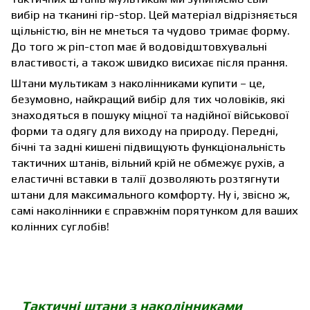
вибір на тканині rip-stop. Цей матеріал відрізняється
щільністю, він не мнеться та чудово тримає форму.
До того ж ріп-стоп має й водовідштовхувальні
властивості, а також швидко висихає після прання.
Штани мультикам з наколінниками купити – це,
безумовно, найкращий вибір для тих чоловіків, які
знаходяться в пошуку міцної та надійної військової
форми та одягу для виходу на природу. Передні,
бічні та задні кишені підвищують функціональність
тактичних штанів, вільний крій не обмежує рухів, а
еластичні вставки в талії дозволяють розтягнути
штани для максимального комфорту. Ну і, звісно ж,
самі наколінники є справжнім порятунком для ваших
колінних суглобів!
Тактичні штани з наколінниками