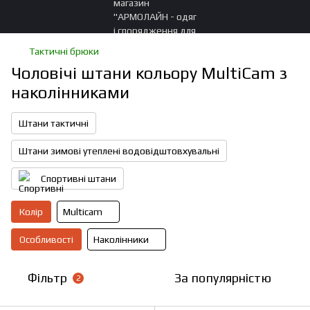
Тактичні брюки
Чоловічі штани кольору MultiCam з
наколінниками
Штани тактичні
Штани зимові утеплені водовідштовхувальні
Спортивні штани
Колір
Multicam
Особливості
Наколінники
Фільтр
За популярністю
2