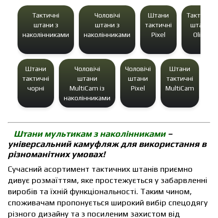
Тактичні
Чоловічі
Штани
Тактичні
штани з
штани з
тактичні
штани
наколінниками
наколінниками
Pixel
Olive
Штани
Чоловічі
Чоловічі
Штани
Л
тактичні
штани
штани
тактичні
та
чорні
MultiCam із
Pixel
MultiCam
ш
наколінниками
Штани мультикам з наколінниками
–
універсальний камуфляж для використання в
різноманітних умовах!
Сучасний асортимент
тактичних штанів
приємно
дивує розмаїттям, яке простежується у забарвленні
виробів та їхній функціональності. Таким чином,
споживачам пропонується широкий вибір спецодягу
різного дизайну та з посиленим захистом від