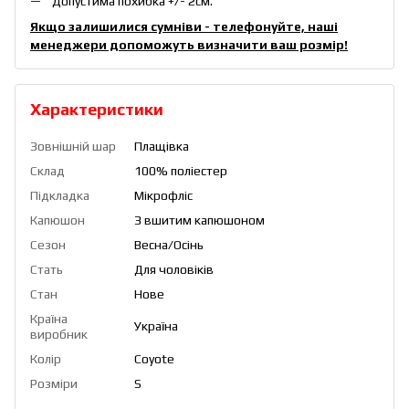
Допустима похибка +/- 2см.
Якщо залишилися сумніви - телефонуйте, наші
менеджери допоможуть визначити ваш розмір!
Характеристики
Зовнішній шар
Плащівка
Склад
100% поліестер
Підкладка
Мікрофліс
Капюшон
З вшитим капюшоном
Сезон
Весна/Осінь
Стать
Для чоловіків
Стан
Нове
Країна
Україна
виробник
Колір
Coyote
Розміри
S