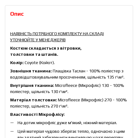
Опис
НАЯВНІСТЬ ПОТРІБНОГО КОМПЛЕКТУ НА СКЛАДІ
УТОЧНЮЙТЕ У МЕНЕДЖЕРІВ
Костюм складається з вітровки,
толстовки та штанів.
Колір:
Coyote (Койот).
Зовнішня тканина:
Плащівка Таслан - 100% поліестер з
водовідштовхувальним просоченням, щільність 135 г\м².
Внутрішня тканина:
Microfleece (Мікрофліс) 130 - 100%
поліестер, щільність 130 г\м².
Матеріал толстовки:
Microfleece (Мікрофліс) 270 - 100%
поліестер, щільність 270 г\м².
Властивості Мікрофлісу:
На дотик мікрофліс дуже м'який, ніжний матеріал.
Цей матеріал чудово зберігає тепло, одночасно з цим
він здатний забезпечити вентиляцію у разі перегріву