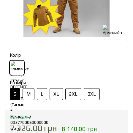
Колір
Розміри
S
M
L
XL
2XL
3XL
В наявності
7 326.00 грн
8 140.00 грн