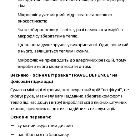
тіла.
Мікрофліс дуже міцний, відрізняється високою
зносостійкістю.
Чи не вбирає вологу. Навіть у разі намокання виріб із
мікрофлісу зберігатиме тепло.
Ця тканина дуже зручна у використанні. Одяг, пошитий
з нього, залишиться теплим і сухим.
Мікрофліс не призводить до алергічних реакцій, тому
вироби з нього можна носити дітям.
Весняно - осіння Вітровка "TRAVEL DEFENCE" на
флісовій підкладці
Сучасна мілітарі вітровка, має акуратний крій "по фігурі", не
сковує рухів, має малу вагу і відмінно зберігає комфорт і
тепло під час дощу і вітру! Виробляється з якісних штучних
тканин, приємних на дотик і надійних в експлуатації.
Основні переваги:
сучасний акуратний дизайн
застібається на блискавку