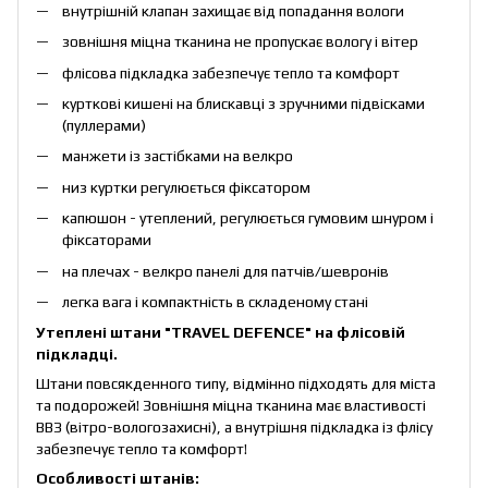
внутрішній клапан захищає від попадання вологи
зовнішня міцна тканина не пропускає вологу і вітер
флісова підкладка забезпечує тепло та комфорт
курткові кишені на блискавці з зручними підвісками
(пуллерами)
манжети із застібками на велкро
низ куртки регулюється фіксатором
капюшон - утеплений, регулюється гумовим шнуром і
фіксаторами
на плечах - велкро панелі для патчів/шевронів
легка вага і компактність в складеному стані
Утеплені штани "TRAVEL DEFENCE" на флісовій
підкладці.
Штани повсякденного типу, відмінно підходять для міста
та подорожей! Зовнішня міцна тканина має властивості
ВВЗ (вітро-вологозахисні), а внутрішня підкладка із флісу
забезпечує тепло та комфорт!
Особливості штанів: