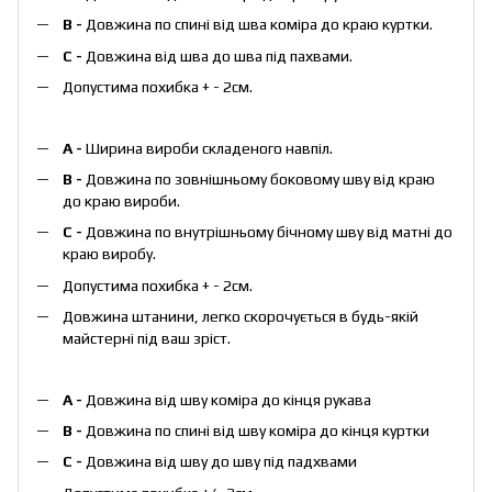
B -
Довжина по спині від шва коміра до краю куртки.
C -
Довжина від шва до шва під пахвами.
Допустима похибка + - 2см.
А -
Ширина вироби складеного навпіл.
B -
Довжина по зовнішньому боковому шву від краю
до краю вироби.
С -
Довжина по внутрішньому бічному шву від матні до
краю виробу.
Допустима похибка + - 2см.
Довжина штанини, легко скорочується в будь-якій
майстерні під ваш зріст.
А -
Довжина від шву коміра до кінця рукава
В -
Довжина по спині від шву коміра до кінця куртки
С -
Довжина від шву до шву під падхвами