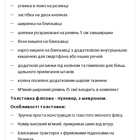
утяжка в поясі на резинці
застібка на двох кнопках
ширинка на блискавці
шлевки розраховані на ремінь 5 см завширшки
бічні кишені на блискавці
карго кишені на блискавці з додатковою внутрішньою
кишенею для смартфона або інших речей
додаткові резинки під коліном та гомілкою для більш
щільного прилягання штанів
коліна посилені додатковим шаром тканини
М'який широкий ремінь (5 см) входить в комплект
Толстовка флісова - пуловер, з шевроном.
Особливості толстовки:
Зручна проста конструкція із товстого якісного флісу.
Комір високий м'який, прикриває шию від вітру.
Блискавки тракторні з фірмовими підвісками на
бігунках.