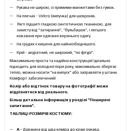
Рукава не широкі, із прямими манжетами без гумок.
На плечах - Velcro (липучка) для шевронів.
Лікті підшиті гладкою синтетичною тканиною, для
захисту від "затирання", "бульбашок", і легшого
ковзання при одяганні верхнього одягу.
На грудях є кишеня для найнеобхіднішого.
Крій - акуратний, не широкий, "по фігурі".
Максимально проста та надійна конструкція! Ідеально
підходить для холодної пори року, максимально зберігає
тепло, можна носити "на випуск" або заправляти у штани.
Комфорт забезпечений!
Колір або відтінок товару на фотографії може
відрізнятися від реального.
Більш детальна інформація у розділі
"Поширені
запитання
"
.
ТАБЛИЦІ РОЗМІРІВ КОСТЮМУ:
А -
Довжина від шва коміра до краю рукава.