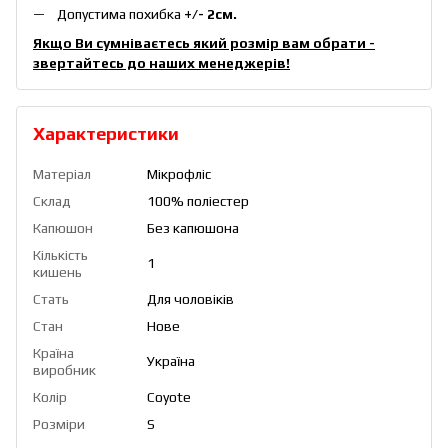
Допустима похибка
+/- 2см.
Якщо Ви сумніваєтесь який розмір вам обрати -
звертайтесь до наших менеджерів!
Характеристики
Матеріал
Мікрофліс
Склад
100% поліестер
Капюшон
Без капюшона
Кількість
1
кишень
Стать
Для чоловіків
Стан
Нове
Країна
Україна
виробник
Колір
Coyote
Розміри
S