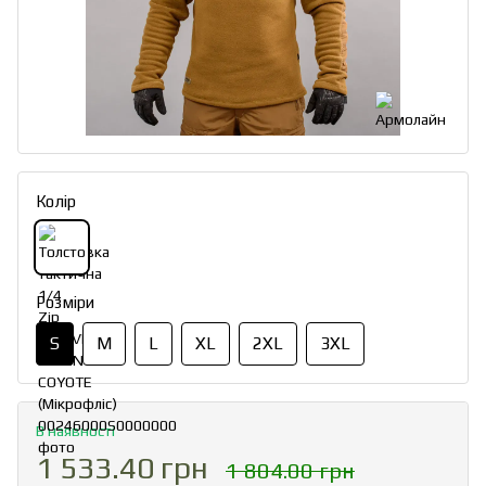
Колір
Розміри
S
M
L
XL
2XL
3XL
В наявності
1 533.40 грн
1 804.00 грн