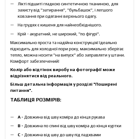
Лікті підшиті гладкою синтетичною тканиною, для
захисту від "затирання", "бульбашок", і легшого
ковзання при одяганні верхнього одягу.
На грудях є кишеня для найнеобхіднішого.
Крій - акуратний, не широкий, "по фігурі".
Максимально проста та надійна конструкція! Ідеально
підходить для холодної пори року, максимально зберігає
тепло, можна носити "на випуск" або заправляти у штани.
Комфорт забезпечений!
Колір або відтінок виробу на фотографії може
відрізнятися від реального.
Більш детальна інформація у розділі
"Поширені
питання"
.
ТАБЛИЦЯ РОЗМІРІВ:
А -
Довжина від шву коміра до кінця рукава
В -
Довжина по спині від шву коміра до кінця куртки
С -
Довжина від шву до шву під падхвами