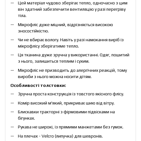
Цей матеріал чудово зберігає тепло, одночасно з цим
він здатний забезпечити вентиляцію у разі перегріву
тіла.
Мікрофліс дуже міцний, відрізняється високою
зносостійкістю.
Чи не вбирає вологу. Навіть у разі намокання виріб із
мікрофлісу зберігатиме тепло.
Ця тканина дуже зручна у використанні. Одяг, пошитий
з нього, залишиться теплим і сухим.
Мікрофліс не призводить до алергічних реакцій, тому
вироби з нього можна носити дітям.
Особливості толстовки:
Зручна проста конструкція із товстого якісного флісу.
Комір високий м'який, прикриває шию від вітру.
Блискавки тракторні з фірмовими підвісками на
бігунках.
Рукава не широкі, із прямими манжетами без гумок.
На плечах - Velcro (липучка) для шевронів.