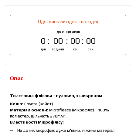
Одягнись вигідно сьогодні
До кінця акції
0
00
00
00
дні
години
хв
сек
Опис
Толстовка флісова - пуловер, з шевроном.
Колір:
Coyote (Койот).
Матеріал основи:
Microfleece (Мікрофліс) - 100%
поліестер, щільність 270г\м².
Властивості Мікрофлісу:
На дотик мікрофліс дуже м'який, ніжний матеріал.