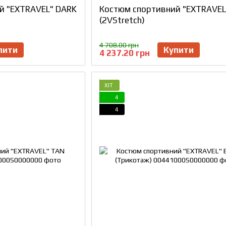
й "EXTRAVEL" DARK
Костюм спортивний "EXTRAVEL
(2VStretch)
4 708.00 грн
пити
Купити
4 237.20 грн
ХІТ
4
4