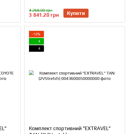
4 268.00 грн
Купити
3 841.20 грн
−10%
4
4
EL"
Комплект спортивний "EXTRAVEL"