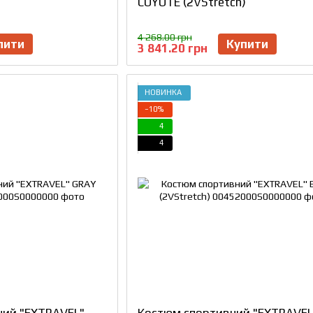
COYOTE (2VStretch)
4 268.00 грн
пити
Купити
3 841.20 грн
НОВИНКА
−10%
4
4
ний "EXTRAVEL"
Костюм спортивний "EXTRAVEL