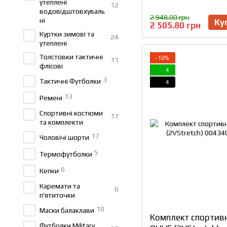
утеплені
12
водовідштовхуваль
2 948.00 грн
ні
Ку
2 505.80 грн
Куртки зимові та
24
утеплені
Толстовки тактичні
−10%
11
флісові
4
3
Тактичні Футболки
4
13
Ремені
Спортивні костюми
17
та комплекти
17
Чоловічі шорти
5
Термофутболки
6
Кепки
Каремати та
6
п'ятиточки
10
Маски балаклави
Комплект спортив
Футболки Military