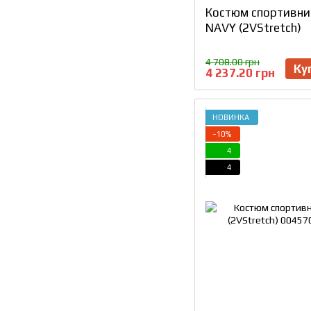
Костюм спортивни
NAVY (2VStretch)
4 708.00 грн
Ку
4 237.20 грн
НОВИНКА
−10%
4
4