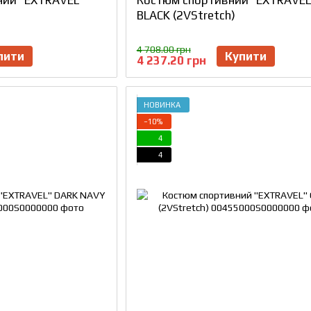
BLACK (2VStretch)
4 708.00 грн
пити
Купити
4 237.20 грн
НОВИНКА
−10%
4
4