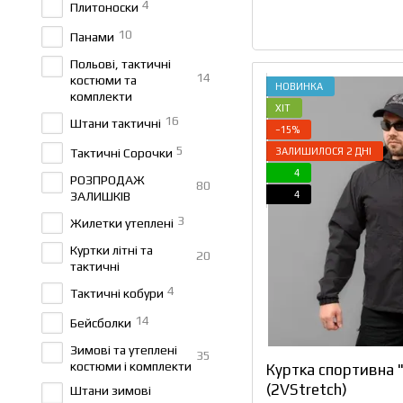
4
Плитоноски
10
Панами
Польові, тактичні
14
костюми та
НОВИНКА
комплекти
ХІТ
16
Штани тактичні
−15%
5
ЗАЛИШИЛОСЯ 2 ДНІ
Тактичні Сорочки
4
РОЗПРОДАЖ
80
4
ЗАЛИШКІВ
3
Жилетки утеплені
Куртки літні та
20
тактичні
4
Тактичні кобури
14
Бейсболки
Зимові та утеплені
35
костюми і комплекти
Куртка спортивна 
(2VStretch)
Штани зимові