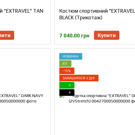
й "EXTRAVEL" TAN
Костюм спортивний "EXTRAVEL
BLACK (Трикотаж)
пити
Купити
7 040.00 грн
НОВИНКА
ХІТ
−15%
ЗАЛИШИЛОСЯ 2 ДНІ
4
4