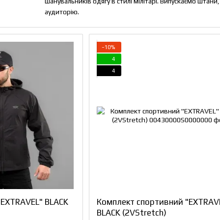
шанувальників одягу в стилі мілітарі. Випускаємо шта
аудиторію.
−10%
4
4
"EXTRAVEL" BLACK
Комплект спортивний "EXTRAV
BLACK (2VStretch)