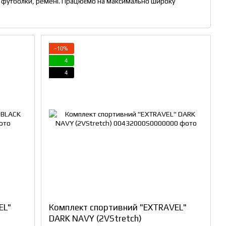
ни, футболки, ремені. Працюємо на максимально широку
−10%
4
4
EL"
Комплект спортивний "EXTRAVEL"
DARK NAVY (2VStretch)