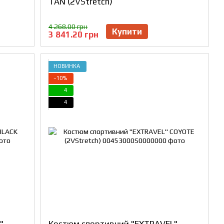
TAN (2VStretch)
4 268.00 грн
Купити
3 841.20 грн
НОВИНКА
−10%
4
4
"
Костюм спортивний "EXTRAVEL"