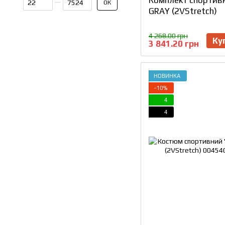
ОК
GRAY (2VStretch)
4 268.00 грн
Ку
3 841.20 грн
НОВИНКА
−10%
4
4