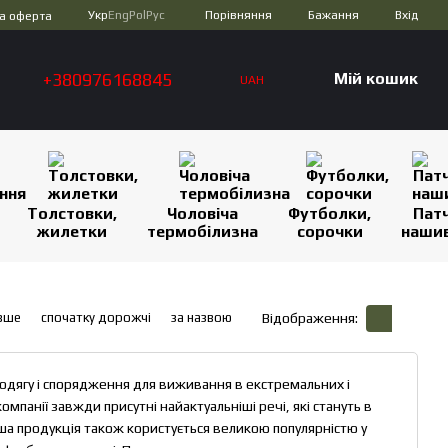
Порівняння
Укр
Eng
Pol
Рус
Бажання
Вхід
а оферта
+380976168845
Мій кошик
UAH
Толстовки,
Чоловіча
Футболки,
Патч
жилетки
термобілизна
сорочки
наши
вше
спочатку дорожчі
за назвою
Відображення:
одягу і спорядження для виживання в екстремальних і
омпанії завжди присутні найактуальніші речі, які стануть в
ша продукція також користується великою популярністю у