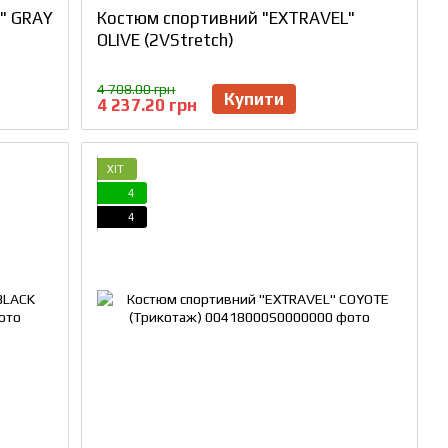
" GRAY
Костюм спортивний "EXTRAVEL"
OLIVE (2VStretch)
4 708.00 грн
Купити
4 237.20 грн
ХІТ
4
4