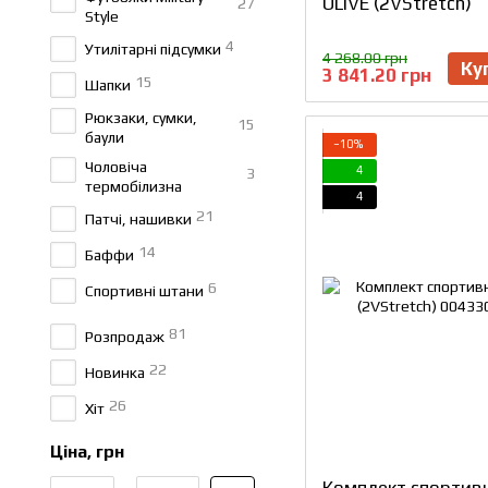
OLIVE (2VStretch)
27
Style
4
Утилітарні підсумки
4 268.00 грн
Ку
3 841.20 грн
15
Шапки
Рюкзаки, сумки,
15
баули
−10%
Чоловіча
4
3
термобілизна
4
21
Патчі, нашивки
14
Баффи
6
Спортивні штани
81
Розпродаж
22
Новинка
26
Хіт
Ціна, грн
Від Ціна, грн
До Ціна, грн
Комплект спортив