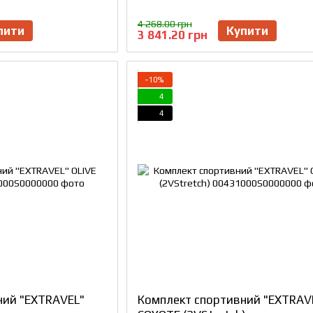
4 268.00 грн
пити
Купити
3 841.20 грн
−10%
4
4
ний "EXTRAVEL"
Комплект спортивний "EXTRAV