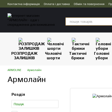
Перейти до основного контенту
Контактна інформація
Оплата і доставка
Обмін та повернення
Пр
Дропшипінг
РОЗПРОДАЖ
Чоловічі
Тактичні
Головні
ЗАЛИШКІВ
шорти
брюки
убори
ARMOLINE
Армолайн
Армолайн
Розділ