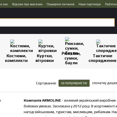
о нас
Відгуки про магазин
Поширені питання
Наші партнери
Публічн
Рюкзаки,
Костюми,
Куртки,
Тактичне
сумки,
комплекти
вітровки
спорядження
баули
за популярністю
спочатку деше
Сортування:
Компанія ARMOLINE
- великий український виробник 
бойових умовах. Заснована у 2012 році. В асортименті к
нагоді військовим, туристам, мисливцям, рибалкам. На