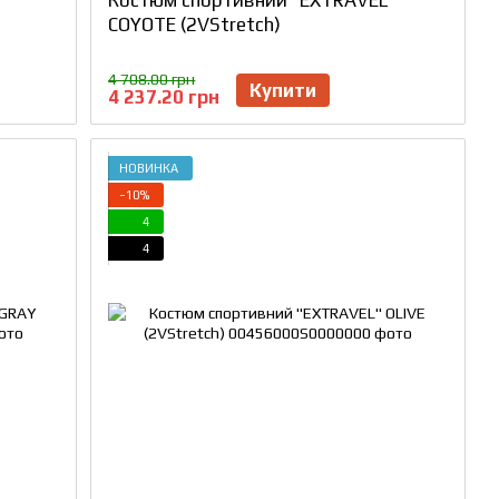
COYOTE (2VStretch)
4 708.00 грн
Купити
4 237.20 грн
НОВИНКА
−10%
4
4