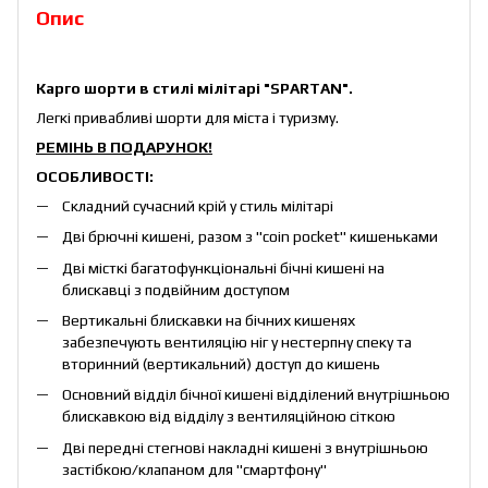
Опис
Карго шорти в стилі мілітарі "SPARTAN".
Легкі привабливі шорти для міста і туризму.
РЕМІНЬ В ПОДАРУНОК!
ОСОБЛИВОСТІ:
Складний сучасний крій у стиль мілітарі
Дві брючні кишені, разом з "coin pocket" кишеньками
Дві місткі багатофункціональні бічні кишені на
блискавці з подвійним доступом
Вертикальні блискавки на бічних кишенях
забезпечують вентиляцію ніг у нестерпну спеку та
вторинний (вертикальний) доступ до кишень
Основний відділ бічної кишені відділений внутрішньою
блискавкою від відділу з вентиляційною сіткою
Дві передні стегнові накладні кишені з внутрішньою
застібкою/клапаном для "смартфону"