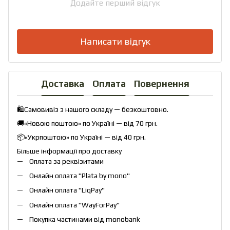
Додайте перший відгук
Написати відгук
Доставка
Оплата
Повернення
🛍️Самовивіз з нашого складу — безкоштовно.
🚚«Новою поштою» по Україні — від 70 грн.
📦«Укрпоштою» по Україні — від 40 грн.
Більше інформації про доставку
Оплата за реквізитами
Онлайн оплата "
Plata by mono
"
Онлайн оплата "
LiqPay
"
Онлайн оплата "
WayForPay
"
Покупка частинами від monobank