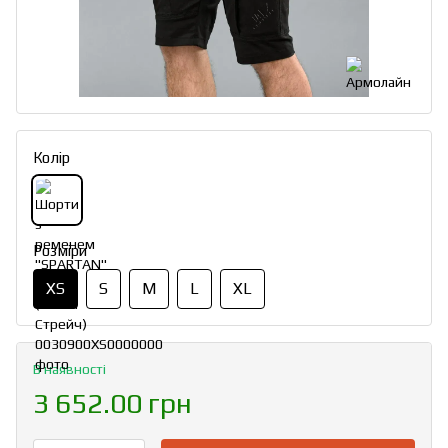
Колір
Розміри
XS
S
M
L
XL
В наявності
3 652.00 грн