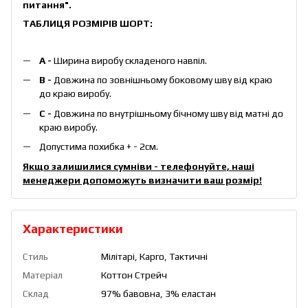
питання"
.
ТАБЛИЦЯ РОЗМІРІВ ШОРТ:
А -
Ширина виробу складеного навпіл.
B -
Довжина по зовнішньому боковому шву від краю
до краю виробу.
С -
Довжина по внутрішньому бічному шву від матні до
краю виробу.
Допустима похибка + - 2см.
Якщо залишилися сумніви - телефонуйте, наші
менеджери допоможуть визначити ваш розмір!
Характеристики
Стиль
Мілітарі, Карго, Тактичні
Матеріал
Коттон Стрейч
Склад
97% бавовна, 3% еластан