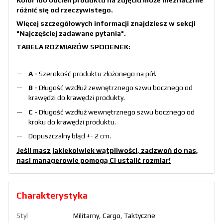
Kolor lub odcień produktu na zdjęciu może nieznacznie
różnić się od rzeczywistego.
Więcej szczegółowych informacji znajdziesz w sekcji
"Najczęściej zadawane pytania"
.
TABELA ROZMIARÓW SPODENEK:
A -
Szerokość produktu złożonego na pół.
B -
Długość wzdłuż zewnętrznego szwu bocznego od
krawędzi do krawędzi produkty.
С -
Długość wzdłuż wewnętrznego szwu bocznego od
kroku do krawędzi produktu.
Dopuszczalny błąd +- 2 cm.
Jeśli masz jakiekolwiek wątpliwości, zadzwoń do nas,
nasi managerowie pomogą Ci ustalić rozmiar!
Charakterystyka
Styl
Militarny, Cargo, Taktyczne