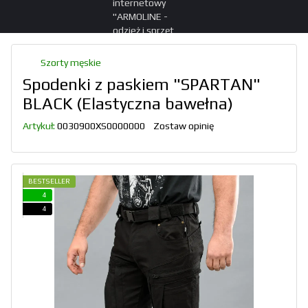
Szorty męskie
Spodenki z paskiem "SPARTAN"
BLACK (Elastyczna bawełna)
Artykuł:
0030900XS0000000
Zostaw opinię
BESTSELLER
4
4