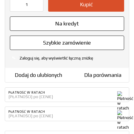
Kupić
Na kredyt
Szybkie zamówienie
Zaloguj się, aby wyświetlić łączną zniżkę
%
Dodaj do ulubionych
Dla porównania
PŁATNOŚĆ W RATACH
{PŁATNOŚCI} po {CENIE}
PŁATNOŚĆ W RATACH
{PŁATNOŚCI} po {CENIE}