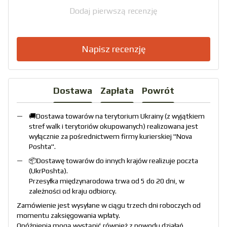
Dodaj pierwszą recenzję
Napisz recenzję
Dostawa
Zapłata
Powrót
🚚Dostawa towarów na terytorium Ukrainy (z wyjątkiem
stref walk i terytoriów okupowanych) realizowana jest
wyłącznie za pośrednictwem firmy kurierskiej "
Nova
Poshta
".
📦Dostawę towarów do innych krajów realizuje poczta
(
UkrPoshta
).
Przesyłka międzynarodowa trwa od 5 do 20 dni, w
zależności od kraju odbiorcy.
Zamówienie jest wysyłane w ciągu trzech dni roboczych od
momentu zaksięgowania wpłaty.
Opóźnienia mogą wystąpić również z powodu działań