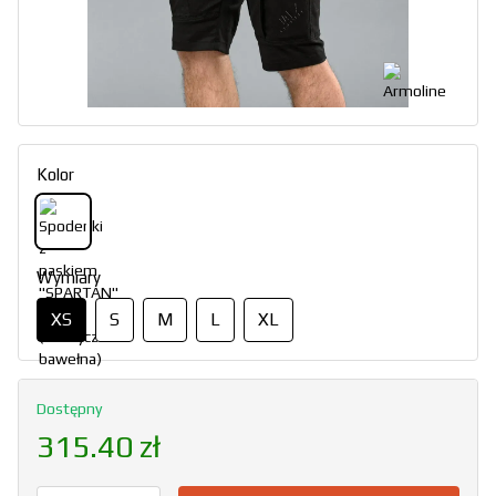
Kolor
Wymiary
XS
S
M
L
XL
Dostępny
315.40 zł