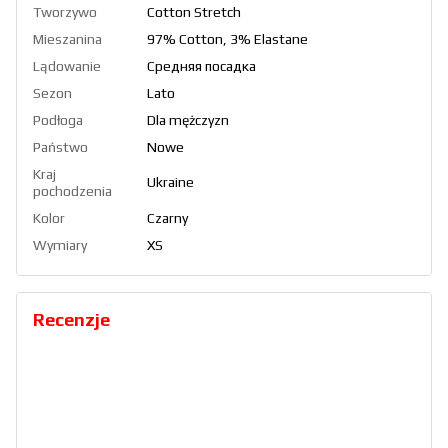
Tworzywo
Cotton Stretch
Mieszanina
97% Cotton, 3% Elastane
Lądowanie
Средняя посадка
Sezon
Lato
Podłoga
Dla mężczyzn
Państwo
Nowe
Kraj
Ukraine
pochodzenia
Kolor
Czarny
Wymiary
XS
Recenzje