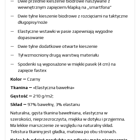
Dwie przednie kieszenie biodrowe naszywane z
wewnętrznym zapięciem/klapką na „smartfona”
Dwie tylne kieszenie biodrowe z rozcięciami na taktyczne
długopisy/noże
Elastyczne wstawki w pasie zapewniają wygodne
dopasowanie
Dwie tylne dodatkowe otwarte kieszenie
Tył wzmocniony drugą warstwą materiału
Spodenki są wyposażone w miękki pasek (4 cm) na
zapięcie fastex
Kolor ―
Czarny
Tkanina ―
«Elastyczna bawełna»
Gęstość ―
210 g/m2;
Skład ―
97% bawełny, 3% elastanu
Naturalna, gęsta tkanina bawełniana, elastyczna w
szerokości, nieprzezroczysta, miękka w dotyku i przyjemna.
Ma lekkie marszczenie ze względu na naturalny skład.
Tekstura tkaniny jest gładka, matowa po obu stronach.