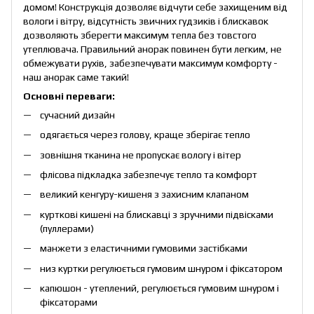
домом! Конструкція дозволяє відчути себе захищеним від
вологи і вітру, відсутність звичних гудзиків і блискавок
дозволяють зберегти максимум тепла без товстого
утеплювача. Правильний анорак повинен бути легким, не
обмежувати рухів, забезпечувати максимум комфорту -
наш анорак саме такий!
Основні переваги:
сучасний дизайн
одягається через голову, краще зберігає тепло
зовнішня тканина не пропускає вологу і вітер
флісова підкладка забезпечує тепло та комфорт
великий кенгуру-кишеня з захисним клапаном
курткові кишені на блискавці з зручними підвісками
(пуллерами)
манжети з еластичними гумовими застібками
низ куртки регулюється гумовим шнуром і фіксатором
капюшон - утеплений, регулюється гумовим шнуром і
фіксаторами