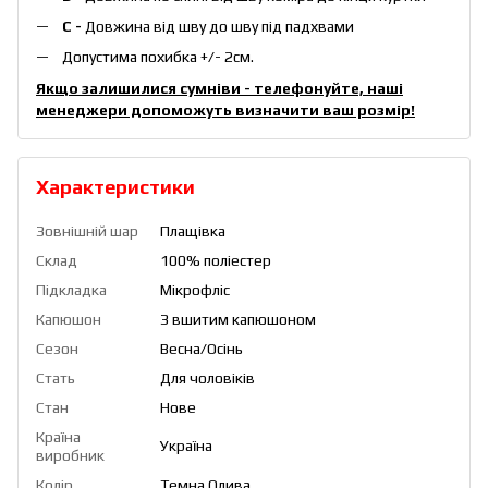
С -
Довжина від шву до шву під падхвами
Допустима похибка +/- 2см.
Якщо залишилися сумніви - телефонуйте, наші
менеджери допоможуть визначити ваш розмір!
Характеристики
Зовнішній шар
Плащівка
Склад
100% поліестер
Підкладка
Мікрофліс
Капюшон
З вшитим капюшоном
Сезон
Весна/Осінь
Стать
Для чоловіків
Стан
Нове
Країна
Україна
виробник
Колір
Темна Олива