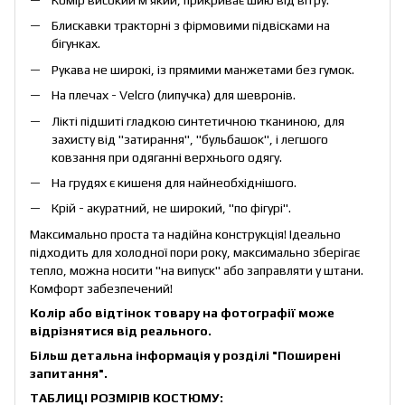
Блискавки тракторні з фірмовими підвісками на
бігунках.
Рукава не широкі, із прямими манжетами без гумок.
На плечах - Velcro (липучка) для шевронів.
Лікті підшиті гладкою синтетичною тканиною, для
захисту від "затирання", "бульбашок", і легшого
ковзання при одяганні верхнього одягу.
На грудях є кишеня для найнеобхіднішого.
Крій - акуратний, не широкий, "по фігурі".
Максимально проста та надійна конструкція! Ідеально
підходить для холодної пори року, максимально зберігає
тепло, можна носити "на випуск" або заправляти у штани.
Комфорт забезпечений!
Колір або відтінок товару на фотографії може
відрізнятися від реального.
Більш детальна інформація у розділі
"Поширені
запитання
"
.
ТАБЛИЦІ РОЗМІРІВ КОСТЮМУ: