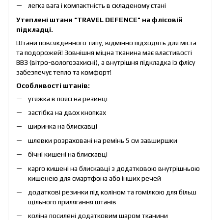
легка вага і компактність в складеному стані
Утеплені штани "TRAVEL DEFENCE" на флісовій
підкладці.
Штани повсякденного типу, відмінно підходять для міста
та подорожей! Зовнішня міцна тканина має властивості
ВВЗ (вітро-вологозахисні), а внутрішня підкладка із флісу
забезпечує тепло та комфорт!
Особливості штанів:
утяжка в поясі на резинці
застібка на двох кнопках
ширинка на блискавці
шлевки розраховані на ремінь 5 см завширшки
бічні кишені на блискавці
карго кишені на блискавці з додатковою внутрішньою
кишенею для смартфона або інших речей
додаткові резинки під коліном та гомілкою для більш
щільного прилягання штанів
коліна посилені додатковим шаром тканини