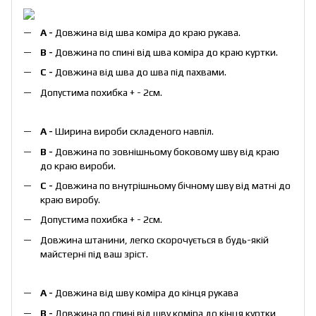
А -
Довжина від шва коміра до краю рукава.
B -
Довжина по спині від шва коміра до краю куртки.
C -
Довжина від шва до шва під пахвами.
Допустима похибка + - 2см.
А -
Ширина вироби складеного навпіл.
B -
Довжина по зовнішньому боковому шву від краю
до краю вироби.
С -
Довжина по внутрішньому бічному шву від матні до
краю виробу.
Допустима похибка + - 2см.
Довжина штанини, легко скорочується в будь-якій
майстерні під ваш зріст.
А -
Довжина від шву коміра до кінця рукава
В -
Довжина по спині від шву коміра до кінця куртки