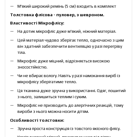
М'який широкий ремінь (5 см) входить в комплект
Толстовка флісова - пуловер, з шевроном.
Властивості Мікрофлісу:
На дотик мікрофліс дуже м'який, ніжний матеріал.
Цей матеріал чудово зберігає тепло, одночасно з цим
він здатний забезпечити вентиляцію у разі перегріву
тіла.
Мікрофліс дуже міцний, відрізняється високою
зносостійкістю.
Чи не вбирає вологу. Навіть у разі намокання виріб із
мікрофлісу зберігатиме тепло.
Ця тканина дуже зручна у використанні. Одяг, пошитий
з нього, залишиться теплим і сухим.
Мікрофліс не призводить до алергічних реакцій, тому
вироби з нього можна носити дітям.
Особливості толстовки:
Зручна проста конструкція із товстого якісного флісу.
Комір високий м'який, прикриває шию від вітру.