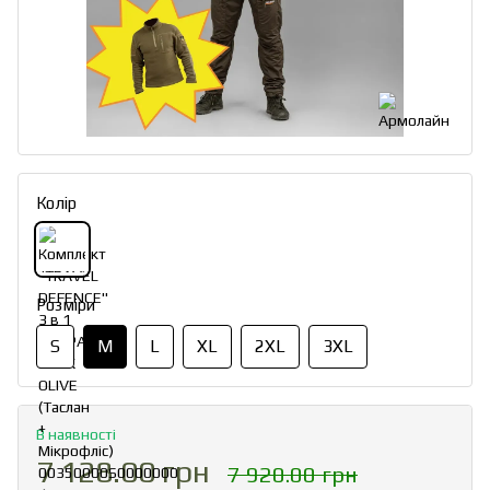
Колір
Розміри
S
M
L
XL
2XL
3XL
В наявності
7 128.00 грн
7 920.00 грн