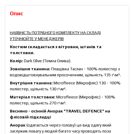
Опис
НАЯВНІСТЬ ПОТРІБНОГО КОМПЛЕКТУ НА СКЛАДІ
УТОЧНЮЙТЕ У МЕНЕДЖЕРІВ
Костюм складається з вітровки, штанів та
толстовки.
Колір:
Dark Olive (Темна Олива).
Зовнішня тканина:
Плащівка Таслан - 100% поліестер з
водовідштовхувальним просоченням, щільність 135 г\м².
Внутрішня тканина:
Microfleece (Мікрофліс) 130 - 100%
поліестер, щільність 130 г\м².
Матеріал толстовки:
Microfleece (Мікрофліс) - 100%
поліестер, щільність 270 г\м².
Весняно - осінній Анорак "TRAVEL DEFENCE" на
флісовій підкладці
Анорак
(одягається через голову) це вид одягу який
заслужив повагу у людей багато часу проводять поза