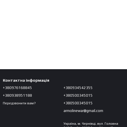
Контактна інформація
+380976168845
+380934542355
+380938951188
+380500345015
+380500345015
Передзвонити вам?
armolinewar@gmail.com
Україна, м. Чернівці, вул. Головна