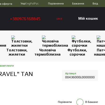
Порівняння
Укр
Eng
Pol
Рус
Бажання
Вхід
а оферта
+380976168845
Мій кошик
UAH
Толстовки,
Чоловіча
Футболки,
Патч
жилетки
термобілизна
сорочки
наши
 комплекти
RAVEL" TAN
Артикул
00436000L0000000
Порівняти
В бажане