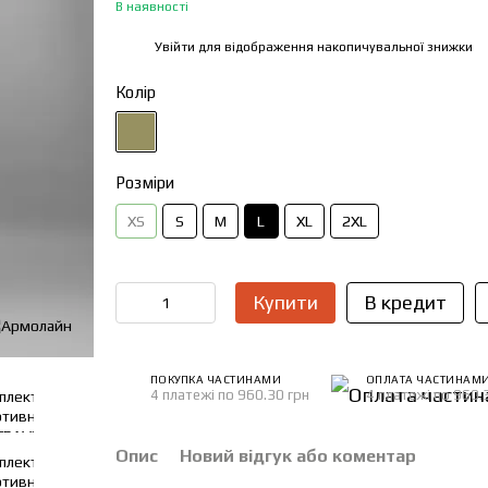
В наявності
Увійти
для відображення накопичувальної знижки
%
Колір
Розміри
XS
S
M
L
XL
2XL
Купити
В кредит
ПОКУПКА ЧАСТИНАМИ
ОПЛАТА ЧАСТИНАМ
4 платежі по 960.30 грн
4 платежі по 960.
Опис
Новий відгук або коментар