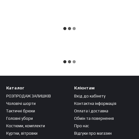
Каталог
Клієнтам
РОЗПРОДАЖ ЗАЛИШКІВ
Вхід до кабінету
Чоловічі шорти
Контактна інформація
Тактичні брюки
Оплата і доставка
Головні убори
Обмін та повернення
Костюми, комплекти
Про нас
Куртки, вітровки
Відгуки про магазин