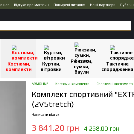
о нас
Відгуки про магазин
Поширені питання
Наші партнери
Публічн
Рюкзаки,
Костюми,
Куртки,
Тактичне
сумки,
комплекти
вітровки
спорядження
баули
ARMOLINE
Костюми, комплекти
Спортивні костюми та
Комплект спортивний "EXT
(2VStretch)
Написати відгук
3 841.20 грн
4 268.00 грн