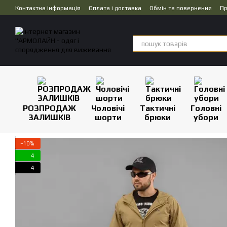
Перейти до основного контенту
Контактна інформація
Оплата і доставка
Обмін та повернення
Пр
Дропшипінг
РОЗПРОДАЖ
Чоловічі
Тактичні
Головні
ЗАЛИШКІВ
шорти
брюки
убори
−10%
4
4