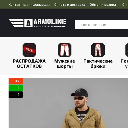
Перейти к основному контенту
Контактная информация
Оплата и доставка
Обмен и возврат
О н
Публичная оферта
Дропшиппинг
РАСПРОДАЖА
Мужские
Тактические
Го
ОСТАТКОВ
шорты
брюки
у
−10%
4
4