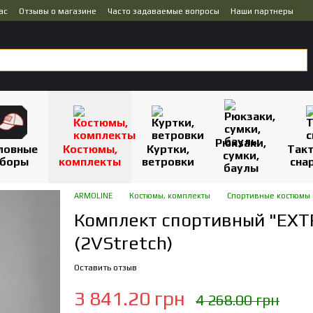
ас
Отзывы о магазине
Часто задаваемые вопросы
Наши партнеры
Рюкзаки,
ловные
Костюмы,
Куртки,
Так
сумки,
боры
комплекты
ветровки
сна
баулы
ARMOLINE
Костюмы, комплекты
Спортивные костюмы 
Комплект спортивный "EXT
(2VStretch)
Оставить отзыв
3 841.20 грн
4 268.00 грн