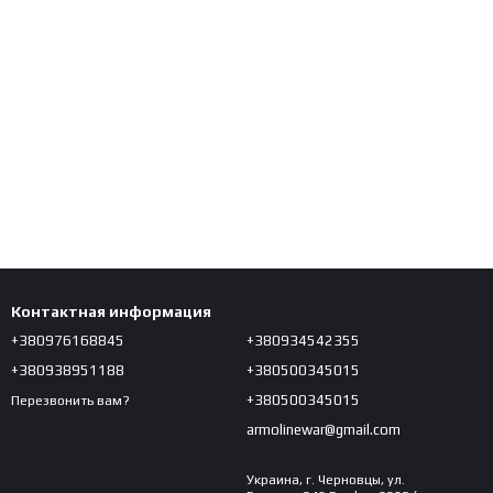
Контактная информация
+380976168845
+380934542355
+380938951188
+380500345015
+380500345015
Перезвонить вам?
armolinewar@gmail.com
Украина, г. Черновцы, ул.