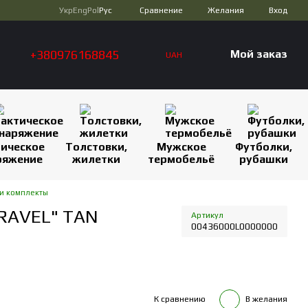
Сравнение
Укр
Eng
Pol
Рус
Желания
Вход
+380976168845
Мой заказ
UAH
тическое
Толстовки,
Мужское
Футболки,
ряжение
жилетки
термобельё
рубашки
и комплекты
RAVEL" TAN
Артикул
00436000L0000000
К сравнению
В желания