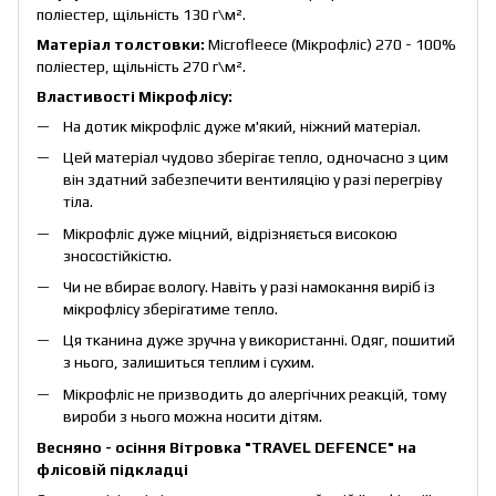
поліестер, щільність 130 г\м².
Матеріал толстовки:
Microfleece (Мікрофліс) 270 - 100%
поліестер, щільність 270 г\м².
Властивості Мікрофлісу:
На дотик мікрофліс дуже м'який, ніжний матеріал.
Цей матеріал чудово зберігає тепло, одночасно з цим
він здатний забезпечити вентиляцію у разі перегріву
тіла.
Мікрофліс дуже міцний, відрізняється високою
зносостійкістю.
Чи не вбирає вологу. Навіть у разі намокання виріб із
мікрофлісу зберігатиме тепло.
Ця тканина дуже зручна у використанні. Одяг, пошитий
з нього, залишиться теплим і сухим.
Мікрофліс не призводить до алергічних реакцій, тому
вироби з нього можна носити дітям.
Весняно - осіння Вітровка "TRAVEL DEFENCE" на
флісовій підкладці