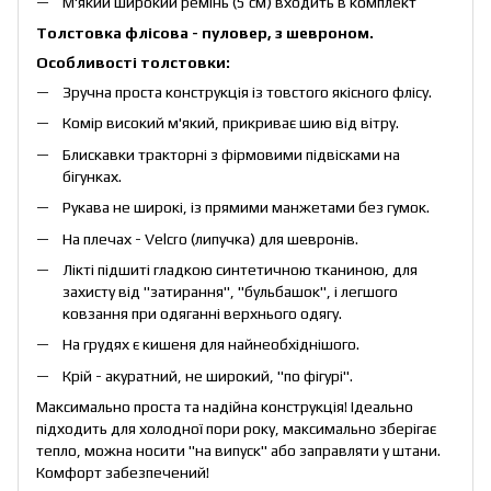
М'який широкий ремінь (5 см) входить в комплект
Толстовка флісова - пуловер, з шевроном.
Особливості толстовки:
Зручна проста конструкція із товстого якісного флісу.
Комір високий м'який, прикриває шию від вітру.
Блискавки тракторні з фірмовими підвісками на
бігунках.
Рукава не широкі, із прямими манжетами без гумок.
На плечах - Velcro (липучка) для шевронів.
Лікті підшиті гладкою синтетичною тканиною, для
захисту від "затирання", "бульбашок", і легшого
ковзання при одяганні верхнього одягу.
На грудях є кишеня для найнеобхіднішого.
Крій - акуратний, не широкий, "по фігурі".
Максимально проста та надійна конструкція! Ідеально
підходить для холодної пори року, максимально зберігає
тепло, можна носити "на випуск" або заправляти у штани.
Комфорт забезпечений!