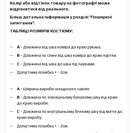
Колір або відтінок товару на фотографії може
відрізнятися від реального.
Більш детальна інформація у розділі
"Поширені
запитання
"
.
ТАБЛИЦІ РОЗМІРІВ КОСТЮМУ:
А -
Довжина від шва коміра до краю рукава.
B -
Довжина по спині від шва коміра до краю куртки.
C -
Довжина від шва до шва під пахвами.
Допустима похибка + - 2см.
А -
Ширина вироби складеного навпіл.
B -
Довжина по зовнішньому боковому шву від краю
до краю вироби.
С -
Довжина по внутрішньому бічному шву від матні до
краю виробу.
Допустима похибка + - 2см.