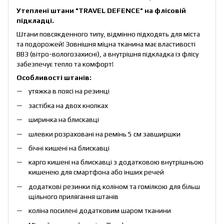
Утеплені штани "TRAVEL DEFENCE" на флісовій
підкладці.
Штани повсякденного типу, відмінно підходять для міста
та подорожей! Зовнішня міцна тканина має властивості
ВВЗ (вітро-вологозахисні), а внутрішня підкладка із флісу
забезпечує тепло та комфорт!
Особливості штанів:
утяжка в поясі на резинці
застібка на двох кнопках
ширинка на блискавці
шлевки розраховані на ремінь 5 см завширшки
бічні кишені на блискавці
карго кишені на блискавці з додатковою внутрішньою
кишенею для смартфона або інших речей
додаткові резинки під коліном та гомілкою для більш
щільного прилягання штанів
коліна посилені додатковим шаром тканини