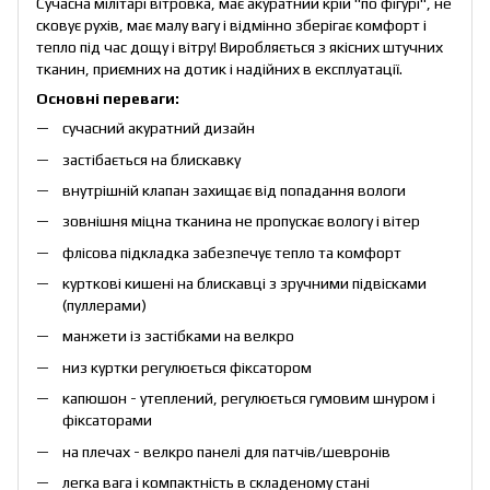
Сучасна мілітарі вітровка, має акуратний крій "по фігурі", не
сковує рухів, має малу вагу і відмінно зберігає комфорт і
тепло під час дощу і вітру! Виробляється з якісних штучних
тканин, приємних на дотик і надійних в експлуатації.
Основні переваги:
сучасний акуратний дизайн
застібається на блискавку
внутрішній клапан захищає від попадання вологи
зовнішня міцна тканина не пропускає вологу і вітер
флісова підкладка забезпечує тепло та комфорт
курткові кишені на блискавці з зручними підвісками
(пуллерами)
манжети із застібками на велкро
низ куртки регулюється фіксатором
капюшон - утеплений, регулюється гумовим шнуром і
фіксаторами
на плечах - велкро панелі для патчів/шевронів
легка вага і компактність в складеному стані