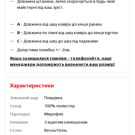
Довжина штанини, легко скорочується в будь-якій
майстерні під ваш зріст.
А -
Довжина від шву коміра до кінця рукава
В -
Довжина по спині від шву коміра до кінця куртки
С -
Довжина від шву до шву під падхвами
Допустима похибка +/- 2см.
Якщо залишилися сумніви - телефонуйте, наші
менеджери допоможуть визначити ваш розмір!
Характеристики
Зовнішній шар
Плащівка
Склад
100% поліестер
Підкладка
Мікрофліс
Капюшон
З вшитим капюшоном
Сезон
Весна/Осінь