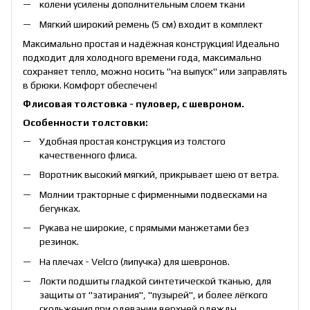
колени усилены дополнительным слоем ткани
Мягкий широкий ремень (5 см) входит в комплект
Максимально простая и надёжная конструкция! Идеально
подходит для холодного времени года, максимально
сохраняет тепло, можно носить "на выпуск" или заправлять
в брюки. Комфорт обеспечен!
Флисовая толстовка - пуловер, с шевроном.
Особенности толстовки:
Удобная простая конструкция из толстого
качественного флиса.
Воротник высокий мягкий, прикрывает шею от ветра.
Молнии тракторные с фирменными подвесками на
бегунках.
Рукава не широкие, с прямыми манжетами без
резинок.
На плечах - Velcro (липучка) для шевронов.
Локти подшиты гладкой синтетической тканью, для
защиты от "затирания", "пузырей", и более лёгкого
скольжения при одевании верхней одежды.