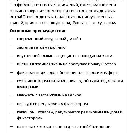
"по фигуре", не стесняет движений, имеет малый вес и
отлично сохраняет комфорт и тепло во время дождя и
ветра! Производится из качественных искусственных
тканей, приятных на ощупь и надёжных в эксплуатации.
Основные преимущества:
современный аккуратный дизайн
застёгивается на молнию
внутренний клапан защищает от попадания влаги
внешняя прочная ткань не пропускает влагу и ветер
флисовая подкладка обеспечивает тепло и комфорт
курточные карманы на молнии с удобными подвесками
(пуллерами)
манжеты с застёжками на велкро
низ куртки регулируется фиксатором
капюшон - утеплён, регулируется резиновым шнуром и
фиксаторами
на плечах - велкро панели для патчей/шевронов