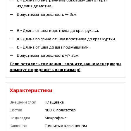
С -
Длина по внутреннему боковому шву от края
изделия до мотни.
Допустимая погрешность +- 2см.
А -
Длина от шва воротника до края рукава.
B -
Длина по спине от шва воротника до края куртки.
С -
Длина от шва до шва подмышками.
Допустимая погрешность +/- 2см.
Если остались сомнения - звоните, наши менеджеры
помогут определить ваш размер!
Характеристики
Внешний слой
Плащевка
Состав
100% полиэстер
Подкладка
Микрофлис
Капюшон
С вшитым капюшоном