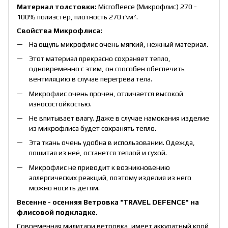
Материал толстовки:
Microfleece (Микрофлис) 270 -
100% полиэстер, плотность 270 г\м².
Свойства Микрофлиса:
На ощупь микрофлис очень мягкий, нежный материал.
Этот материал прекрасно сохраняет тепло,
одновременно с этим, он способен обеспечить
вентиляцию в случае перегрева тела.
Микрофлис очень прочен, отличается высокой
износостойкостью.
Не впитывает влагу. Даже в случае намокания изделие
из микрофлиса будет сохранять тепло.
Эта ткань очень удобна в использовании. Одежда,
пошитая из неё, останется теплой и сухой.
Микрофлис не приводит к возникновению
аллергических реакций, поэтому изделия из него
можно носить детям.
Весенне - осенняя Ветровка "TRAVEL DEFENCE" на
флисовой подкладке.
Современная милитари ветровка, имеет аккуратный крой