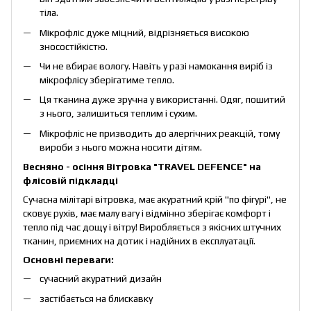
тіла.
Мікрофліс дуже міцний, відрізняється високою
зносостійкістю.
Чи не вбирає вологу. Навіть у разі намокання виріб із
мікрофлісу зберігатиме тепло.
Ця тканина дуже зручна у використанні. Одяг, пошитий
з нього, залишиться теплим і сухим.
Мікрофліс не призводить до алергічних реакцій, тому
вироби з нього можна носити дітям.
Весняно - осіння Вітровка "TRAVEL DEFENCE" на
флісовій підкладці
Сучасна мілітарі вітровка, має акуратний крій "по фігурі", не
сковує рухів, має малу вагу і відмінно зберігає комфорт і
тепло під час дощу і вітру! Виробляється з якісних штучних
тканин, приємних на дотик і надійних в експлуатації.
Основні переваги:
сучасний акуратний дизайн
застібається на блискавку