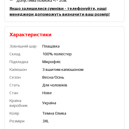
Допустима похибка +/- 2см.
Якщо залишилися сумніви - телефонуйте, наші
менеджери допоможуть визначити ваш розмір!
Характеристики
Зовнішній шар
Плащівка
Склад
100% поліестер
Підкладка
Мікрофліс
Капюшон
З вшитим капюшоном
Сезон
Весна/Осінь
Стать
Для чоловіків
Стан
Нове
Країна
Україна
виробник
Колір
Темна Олива
Розміри
3XL