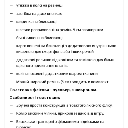
утяжка в поясі на резинці
застібка на двох кнопках
ширинка на блискавці
шлевки розраховані на ремінь 5 см завширшки
бічні кишені на блискавці
карго кишені на блискавці з додатковою внутрішньою
кишенею для смартфона або інших речей
додаткові резинки під коліном та гомілкою для більш
щільного прилягання штанів
коліна посилені додатковим шаром тканини
М'який широкий ремінь (5 см) входить в комплект
Толстовка флісова - пуловер, з шевроном.
Особливості толстовки:
Зручна проста конструкція із товстого якісного флісу.
Комір високий м'який, прикриває шию від вітру.
Блискавки тракторні з фірмовими підвісками на
бігунках.