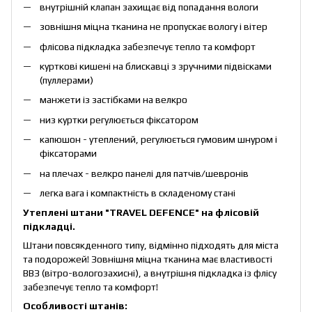
внутрішній клапан захищає від попадання вологи
зовнішня міцна тканина не пропускає вологу і вітер
флісова підкладка забезпечує тепло та комфорт
курткові кишені на блискавці з зручними підвісками
(пуллерами)
манжети із застібками на велкро
низ куртки регулюється фіксатором
капюшон - утеплений, регулюється гумовим шнуром і
фіксаторами
на плечах - велкро панелі для патчів/шевронів
легка вага і компактність в складеному стані
Утеплені штани "TRAVEL DEFENCE" на флісовій
підкладці.
Штани повсякденного типу, відмінно підходять для міста
та подорожей! Зовнішня міцна тканина має властивості
ВВЗ (вітро-вологозахисні), а внутрішня підкладка із флісу
забезпечує тепло та комфорт!
Особливості штанів: