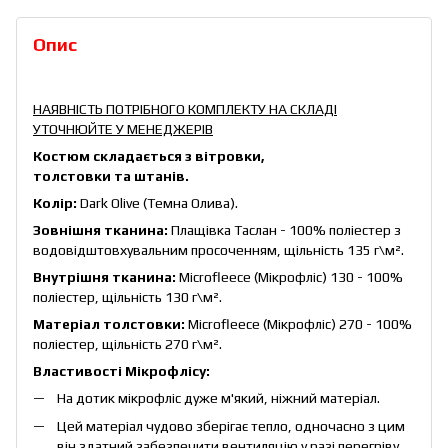
Опис
НАЯВНІСТЬ ПОТРІБНОГО КОМПЛЕКТУ НА СКЛАДІ
УТОЧНЮЙТЕ У МЕНЕДЖЕРІВ
Костюм складається з вітровки,
толстовки та штанів.
Колір:
Dark Olive (Темна Олива).
Зовнішня тканина:
Плащівка Таслан - 100% поліестер з
водовідштовхувальним просоченням, щільність 135 г\м².
Внутрішня тканина:
Microfleece (Мікрофліс) 130 - 100%
поліестер, щільність 130 г\м².
Матеріал толстовки:
Microfleece (Мікрофліс) 270 - 100%
поліестер, щільність 270 г\м².
Властивості Мікрофлісу:
На дотик мікрофліс дуже м'який, ніжний матеріал.
Цей матеріал чудово зберігає тепло, одночасно з цим
він здатний забезпечити вентиляцію у разі перегріву