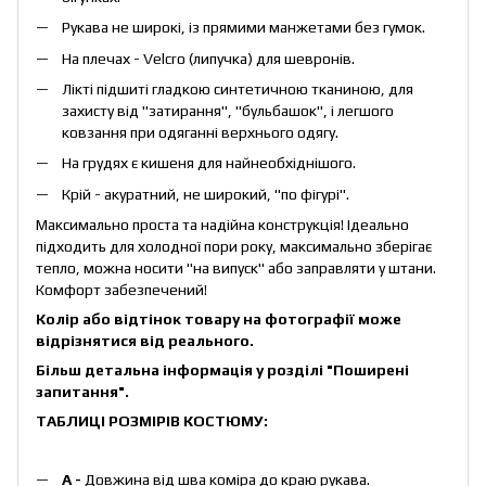
Рукава не широкі, із прямими манжетами без гумок.
На плечах - Velcro (липучка) для шевронів.
Лікті підшиті гладкою синтетичною тканиною, для
захисту від "затирання", "бульбашок", і легшого
ковзання при одяганні верхнього одягу.
На грудях є кишеня для найнеобхіднішого.
Крій - акуратний, не широкий, "по фігурі".
Максимально проста та надійна конструкція! Ідеально
підходить для холодної пори року, максимально зберігає
тепло, можна носити "на випуск" або заправляти у штани.
Комфорт забезпечений!
Колір або відтінок товару на фотографії може
відрізнятися від реального.
Більш детальна інформація у розділі
"Поширені
запитання
"
.
ТАБЛИЦІ РОЗМІРІВ КОСТЮМУ:
А -
Довжина від шва коміра до краю рукава.