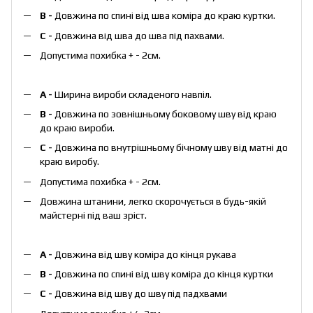
B -
Довжина по спині від шва коміра до краю куртки.
C -
Довжина від шва до шва під пахвами.
Допустима похибка + - 2см.
А -
Ширина вироби складеного навпіл.
B -
Довжина по зовнішньому боковому шву від краю
до краю вироби.
С -
Довжина по внутрішньому бічному шву від матні до
краю виробу.
Допустима похибка + - 2см.
Довжина штанини, легко скорочується в будь-якій
майстерні під ваш зріст.
А -
Довжина від шву коміра до кінця рукава
В -
Довжина по спині від шву коміра до кінця куртки
С -
Довжина від шву до шву під падхвами