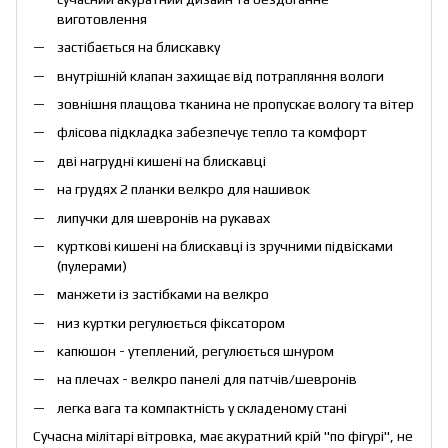
виготовлення
застібається на блискавку
внутрішній клапан захищає від потрапляння вологи
зовнішня плащова тканина не пропускає вологу та вітер
флісова підкладка забезпечує тепло та комфорт
дві нагрудні кишені на блискавці
на грудях 2 планки велкро для нашивок
липучки для шевронів на рукавах
курткові кишені на блискавці із зручними підвісками
(пулерами)
манжети із застібками на велкро
низ куртки регулюється фіксатором
капюшон - утеплений, регулюється шнуром
на плечах - велкро панелі для патчів/шевронів
легка вага та компактність у складеному стані
Сучасна мілітарі вітровка, має акуратний крій "по фігурі", не