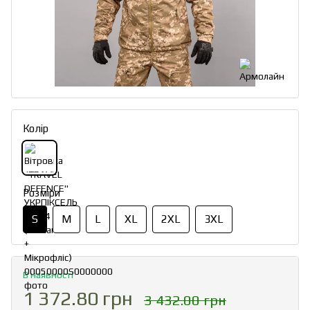
Колір
Розміри
S
M
L
XL
2XL
3XL
В наявності
1 372.80 грн
3 432.00 грн