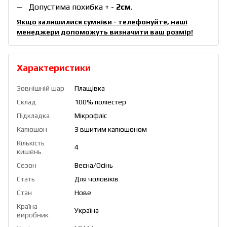
Допустима похибка + -
2см
.
Якщо залишилися сумніви - телефонуйте, наші
менеджери допоможуть визначити ваш розмір!
Характеристики
Зовнішній шар
Плащівка
Склад
100% поліестер
Підкладка
Мікрофліс
Капюшон
З вшитим капюшоном
Кількість
4
кишень
Сезон
Весна/Осінь
Стать
Для чоловіків
Стан
Нове
Країна
Україна
виробник