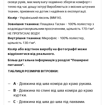
сковує рухів, має малу вагу і відмінно зберігає комфорт і
тепло під час дощу і вітру! Виробляється з якісних штучних
тканин, приємних на дотик і надійних в експлуатації.
Колір -
Український піксель (ММ14).
Зовнішня тканина:
Плащівка Таслан - 100% поліестер з
водовідштовхувальним просоченням, щільність 170 г\м².
НЕ ПРОПУСКАЄ ВОДУ!
Внутрішня тканина:
Мікрофліс - 100% поліестер,
щільність 130 г\м².
Колір або відтінок виробу на фотографії може
відрізнятися від реального.
Більш детальна інформація у розділі
"Поширені
питання"
.
ТАБЛИЦЯ РОЗМІРІВ ВІТРОВКИ:
А
- Довжина від шва коміра до краю рукава.
B
- Довжина по спині від шва коміра до краю
куртки.
C
- Довжина від шва до шва під пахвами.