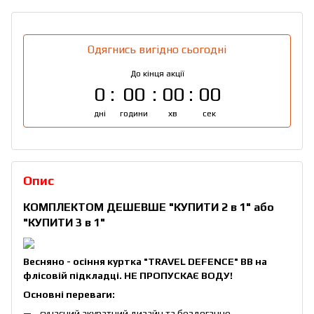
Одягнись вигідно сьогодні
До кінця акції
0
00
00
00
дні
години
хв
сек
Опис
КОМПЛЕКТОМ ДЕШЕВШЕ
"КУПИТИ 2 в 1"
або
"КУПИТИ 3 в 1"
Весняно - осіння куртка "TRAVEL DEFENCE" ВВ на
флісовій підкладці. НЕ ПРОПУСКАЄ ВОДУ!
Основні переваги:
сучасний акуратний дизайн та бездоганне