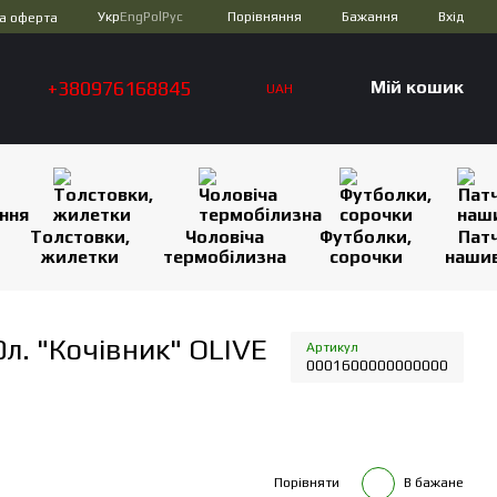
Порівняння
Укр
Eng
Pol
Рус
Бажання
Вхід
а оферта
+380976168845
Мій кошик
UAH
Толстовки,
Чоловіча
Футболки,
Патч
жилетки
термобілизна
сорочки
наши
л. "Кочівник" OLIVE
Артикул
0001600000000000
Порівняти
В бажане