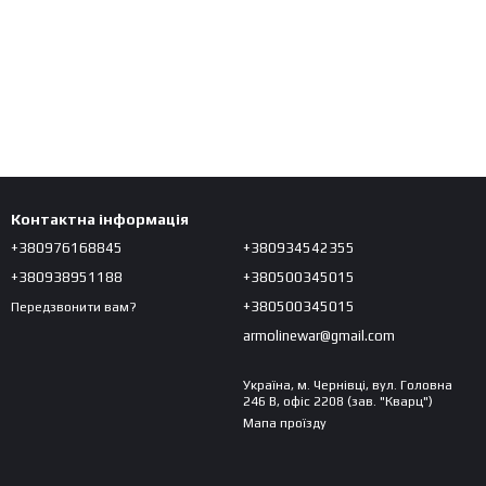
Контактна інформація
+380976168845
+380934542355
+380938951188
+380500345015
+380500345015
Передзвонити вам?
armolinewar@gmail.com
Україна, м. Чернівці, вул. Головна
246 В, офіс 2208 (зав. "Кварц")
Мапа проїзду