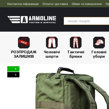
Перейти до основного контенту
Контактна інформація
Оплата і доставка
Обмін та повернення
Пр
Дропшипінг
РОЗПРОДАЖ
Чоловічі
Тактичні
Головні
ЗАЛИШКІВ
шорти
брюки
убори
4
4