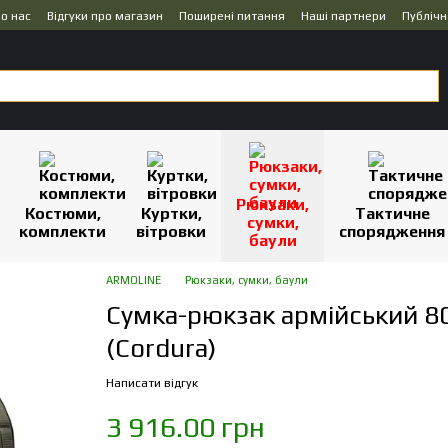
о нас
Відгуки про магазин
Поширені питання
Наші партнери
Публічн
Рюкзаки,
Костюми,
Куртки,
Тактичне
сумки,
комплекти
вітровки
спорядження
баули
ARMOLINE
Рюкзаки, сумки, баули
Сумка-рюкзак армійський 80
(Cordura)
Написати відгук
3 916.00 грн