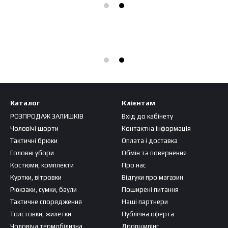
Каталог
Клієнтам
РОЗПРОДАЖ ЗАЛИШКІВ
Вхід до кабінету
Чоловічі шорти
Контактна інформація
Тактичні брюки
Оплата і доставка
Головні убори
Обмін та повернення
Костюми, комплекти
Про нас
Куртки, вітровки
Відгуки про магазин
Рюкзаки, сумки, баули
Поширені питання
Тактичне спорядження
Наші партнери
Толстовки, жилетки
Публічна оферта
Чоловіча термобілизна
Дропшипінг