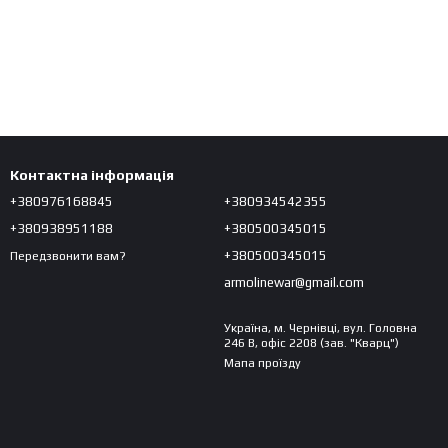
Контактна інформація
+380976168845
+380934542355
+380938951188
+380500345015
+380500345015
Передзвонити вам?
armolinewar@gmail.com
Україна, м. Чернівці, вул. Головна
246 В, офіс 2208 (зав. "Кварц")
Мапа проїзду