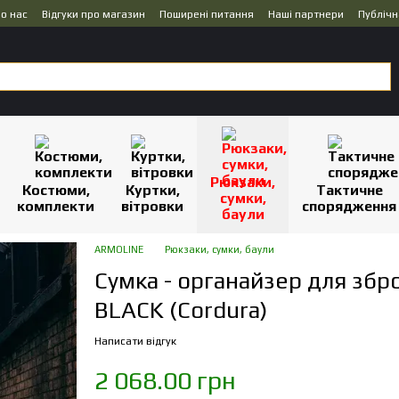
о нас
Відгуки про магазин
Поширені питання
Наші партнери
Публічн
Рюкзаки,
Костюми,
Куртки,
Тактичне
сумки,
комплекти
вітровки
спорядження
баули
ARMOLINE
Рюкзаки, сумки, баули
Сумка - органайзер для збр
BLACK (Cordura)
Написати відгук
2 068.00 грн