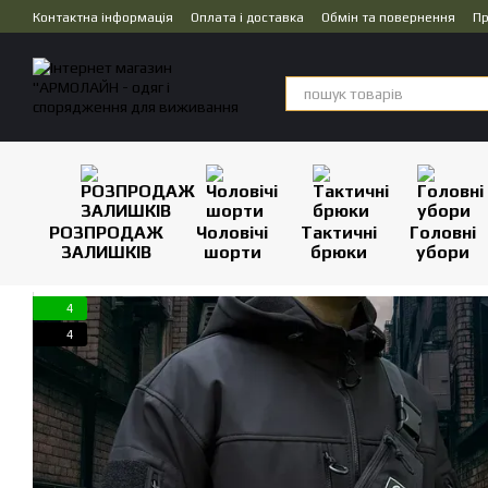
Перейти до основного контенту
Контактна інформація
Оплата і доставка
Обмін та повернення
Пр
Дропшипінг
РОЗПРОДАЖ
Чоловічі
Тактичні
Головні
ЗАЛИШКІВ
шорти
брюки
убори
4
4