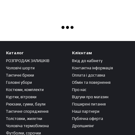
Каталог
Клієнтам
РОЗПРОДАЖ ЗАЛИШКІВ
Вхід до кабінету
Чоловічі шорти
Контактна інформація
Тактичні брюки
Оплата і доставка
Головні убори
Обмін та повернення
Костюми, комплекти
Про нас
Куртки, вітровки
Відгуки про магазин
Рюкзаки, сумки, баули
Поширені питання
Тактичне спорядження
Наші партнери
Толстовки, жилетки
Публічна оферта
Чоловіча термобілизна
Дропшипінг
Футболки, сорочки