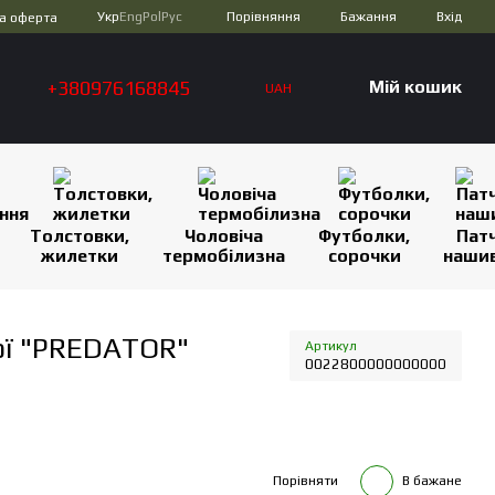
Порівняння
Укр
Eng
Pol
Рус
Бажання
Вхід
а оферта
+380976168845
Мій кошик
UAH
Толстовки,
Чоловіча
Футболки,
Патч
жилетки
термобілизна
сорочки
наши
ої "PREDATOR"
Артикул
0022800000000000
Порівняти
В бажане