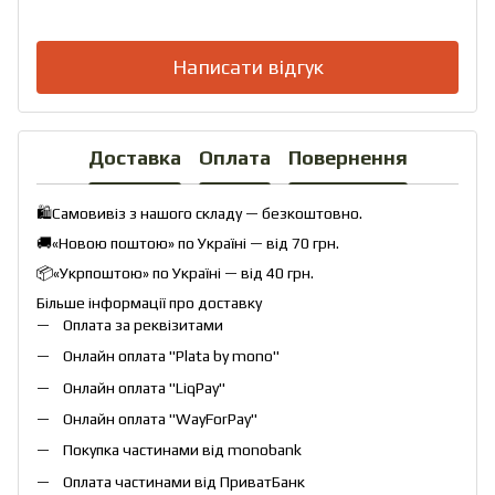
Написати відгук
Доставка
Оплата
Повернення
🛍️Самовивіз з нашого складу — безкоштовно.
🚚«Новою поштою» по Україні — від 70 грн.
📦«Укрпоштою» по Україні — від 40 грн.
Більше інформації про доставку
Оплата за реквізитами
Онлайн оплата "
Plata by mono
"
Онлайн оплата "
LiqPay
"
Онлайн оплата "
WayForPay
"
Покупка частинами від monobank
Оплата частинами від ПриватБанк