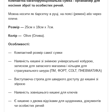
Компактна багатофункціональна сумка - органайзер для
носіння зброї та особистих речей.
Можна носити як барсетку в руці, на поясі (ремені) або через
плече.
Розмір ―
25см х 18см х 7см.
Колір ―
Olive (Олива).
Особливості:
Компактний розмір самої сумки
Наявність кишені зі знімною універсальної кобурою,
затиском для запасного магазина і кільцем для
страхувального шнура (ПМ, ФОРТ, COLT, ПНЕВМАТИКА)
Виступаюча стропа для швидкого доступу до кишені зі
зброєю
Наявність зовнішнього кишені для ключів
Є кишеню з двома відсіками для щоденника, документів
чи особистих речей