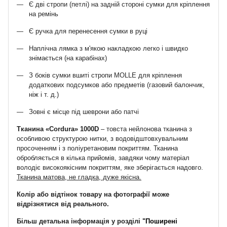
Є дві стропи (петлі) на задній стороні сумки для кріплення
на ремінь
Є ручка для перенесення сумки в руці
Наплічна лямка з м'якою накладкою легко і швидко
знімається (на карабінах)
З боків сумки вшиті стропи MOLLE для кріплення
додаткових подсумков або предметів (газовий балончик,
ніж і т. д.)
Зовні є місце під шеврони або патчі
Тканина «Cordura» 1000D
– товста нейлонова тканина з
особливою структурою нитки, з водовідштовхувальним
просоченням і з поліуретановим покриттям. Тканина
обробляється в кілька прийомів, завдяки чому матеріал
володіє високоякісним покриттям, яке зберігається надовго.
Тканина матова, не гладка, дуже якісна.
Колір або відтінок товару на фотографії може
відрізнятися від реального.
Більш детальна інформація у розділі
"Поширені