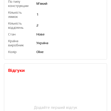
По типу
М'який
конструкции
Кількість
1
лямок
Кількість
2
відділень
Стан
Нове
Країна
Україна
виробник
Колір
Olive
Відгуки
Додайте перший відгук