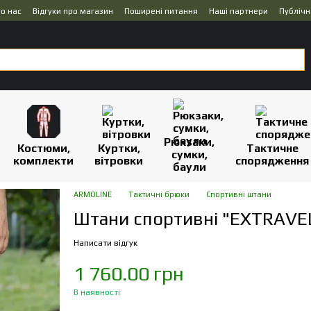
о нас
Відгуки про магазин
Поширені питання
Наші партнери
Публічн
Рюкзаки,
Костюми,
Куртки,
Тактичне
сумки,
комплекти
вітровки
спорядження
баули
ARMOLINE
Тактичні брюки
Спортивні штани
Штани спортивні "EXTRAVEL
Написати відгук
1 760.00 грн
В наявності