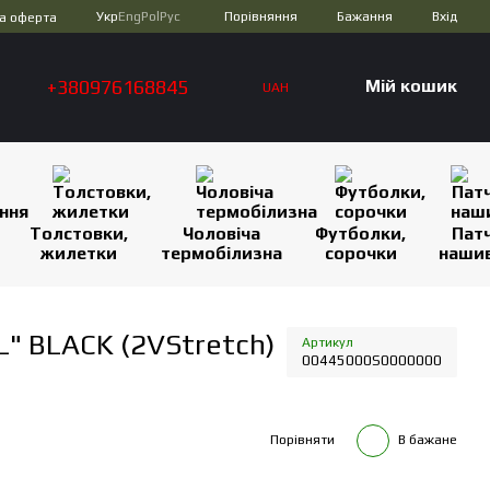
Порівняння
Укр
Eng
Pol
Рус
Бажання
Вхід
а оферта
+380976168845
Мій кошик
UAH
Толстовки,
Чоловіча
Футболки,
Патч
жилетки
термобілизна
сорочки
наши
" BLACK (2VStretch)
Артикул
00445000S0000000
Порівняти
В бажане