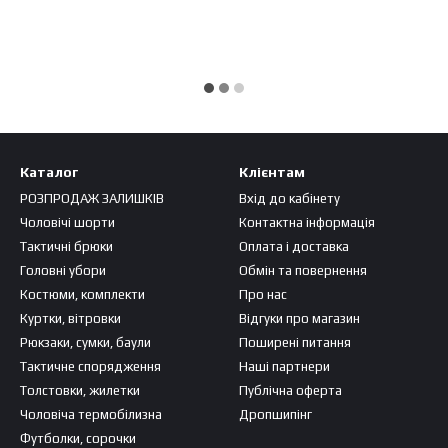
Каталог
Клієнтам
РОЗПРОДАЖ ЗАЛИШКІВ
Вхід до кабінету
Чоловічі шорти
Контактна інформація
Тактичні брюки
Оплата і доставка
Головні убори
Обмін та повернення
Костюми, комплекти
Про нас
Куртки, вітровки
Відгуки про магазин
Рюкзаки, сумки, баули
Поширені питання
Тактичне спорядження
Наші партнери
Толстовки, жилетки
Публічна оферта
Чоловіча термобілизна
Дропшипінг
Футболки, сорочки