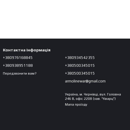
Контактна інформація
+380976168845
+380934542355
+380938951188
+380500345015
+380500345015
Передзвонити вам?
armolinewar@gmail.com
Україна, м. Чернівці, вул. Головна
246 В, офіс 2208 (зав. "Кварц")
Мапа проїзду