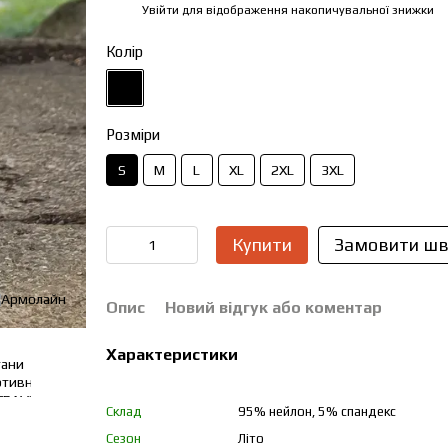
Увійти
для відображення накопичувальної знижки
%
Колір
Розміри
S
M
L
XL
2XL
3XL
Купити
Замовити шв
Опис
Новий відгук або коментар
Характеристики
Склад
95% нейлон, 5% спандекс
Сезон
Літо