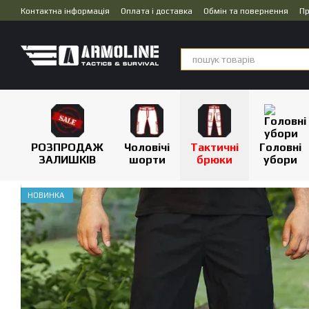
Перейти до основного контенту
Контактна інформація
Оплата і доставка
Обмін та повернення
Пр
Дропшипінг
РОЗПРОДАЖ
Чоловічі
Тактичні
Головні
ЗАЛИШКІВ
шорти
брюки
убори
НОВИНКА