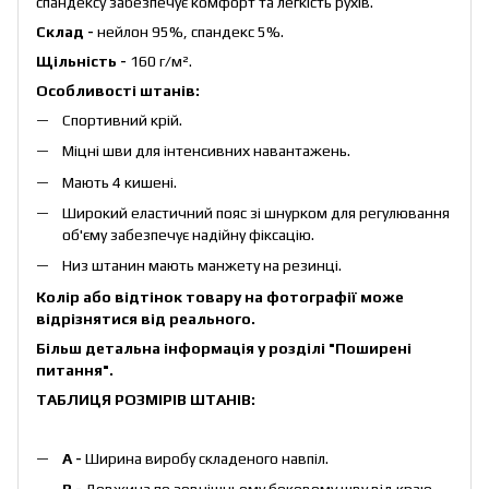
спандексу забезпечує комфорт та легкість рухів.
Склад -
нейлон 95%, спандекс 5%.
Щільність -
160 г/м².
Особливості штанів:
Спортивний крій.
Міцні шви для інтенсивних навантажень.
Мають 4 кишені.
Широкий еластичний пояс зі шнурком для регулювання
об'єму забезпечує надійну фіксацію.
Низ штанин мають манжету на резинці.
Колір або відтінок товару на фотографії може
відрізнятися від реального.
Більш детальна інформація у розділі
"Поширені
питання"
.
ТАБЛИЦЯ РОЗМІРІВ ШТАНІВ:
А -
Ширина виробу складеного навпіл.