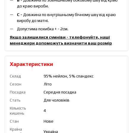
B -
Довжина по зовнішньому боковому шву від краю
до краю вироби.
С -
Довжина по внутрішньому бічному шву від краю
виробу до матні.
Допустима похибка + - 2см.
Якщо залишилися сумніви - телефонуйте, наші
менеджери допоможуть визначити ваш розмір
Характеристики
Склад
95% нейлон, 5% спандекс
Сезон
Літо
Посадка
Середня посадка
Стать
Для чоловіків
Кількість
4
кишень
Стан
Нове
Країна
Україна