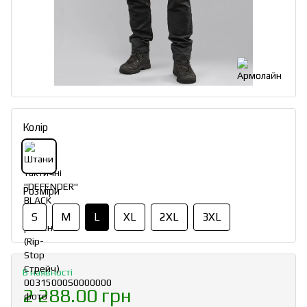
Колір
Розміри
S
M
L
XL
2XL
3XL
В наявності
2 288.00 грн