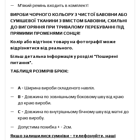
М'який ремінь входить в комплект!
ВИРОБИ ЧОРНОГО КОЛЬОРУ З ЧИСТОЇ БАВОВНИ АБО
СУМІШЕВОЇ ТКАНИНИ З ВМІСТОМ БАВОВНИ, СХИЛЬНІ
ДО ВИГОРЯННЯ ПРИ ТРИВАЛОМУ ПЕРЕБУВАННІ ПІД
ПРЯМИМИ ПРОМЕНЯМИ СОНЦЯ!
Колір або відтінок товару на фотографії може
відрізнятися від реального.
Більш детальна інформація у розділі
"Поширені
питання"
.
ТАБЛИЦЯ РОЗМІРІВ БРЮК:
А -
Ширина вироби складеного навпіл.
B -
Довжина по зовнішньому боковому шву від краю
до краю вироби.
С -
Довжина по внутрішньому бічному шву від матні до
краю виробу.
Допустима похибка + - 2см.
Якщо залишилися сумніви - телефонуйте, наші