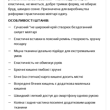
еластична, не мнеться, добре тримає форму, не вбирає
бруд, швидко сохне. Призначена для виробництва
уніформи і практичною мілітарі одягу.
ОСОБЛИВОСТІ ШТАНІВ:
Сучасний "не широкий крій створює бездоганний
силует мілітарі
Еластичні вставки в поясний ремінь створюють зручну
посадку
Міцна тканина ідеально підійде для екстремальних
умов
Еластичність не обмежує рухів
Брючні кишені глибокі і зручні
Бічні (на стегнах) карго кишені досить місткі
Всередені бічних кищень є додаткова маленька
кишеня
Швидкий і легкий доступ до смартфону однією рукою
Коліна і задня частина посилені додатковим шаром
тканини