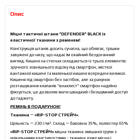
Опис
Міцні тактичні штани "DEFENDER" BLACK із
еластичної тканини з ременем!
Конструкція штанів досить сучасна, що облягає, трішки
завужені до низу, що надає їм охайний бездоганний
вигляд. Кишені на стегнах складаються із трьох елементів:
зручного зовнішнього відсіку під смартфон, місткої
вантажної кишені та маленької кишені всередені великої.
Кишеня під смартфон без застібок, але за рахунок
розташування клапанів "внахлест" смартфон надійно
фіксується, це дозволяє мати швидкий і безшумний доступ
до гаджету.
РЕМІНЬ В ПОДАРУНОК!
Тканина
―
«RIP-STOP СТРЕЙЧ»
.
Щільність ― 230 г/м². Склад ― бавовна 35%, поліестер 65%
«RIP-STOP СТРЕЙЧ»
міцна
тканина змішаної групи з
унікальними властивостями - тканина дуже міцна і