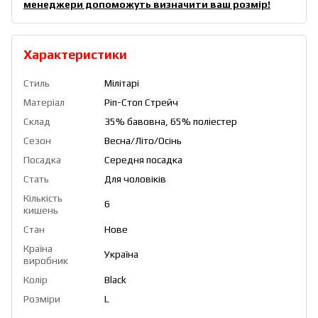
менеджери допоможуть визначити ваш розмір!
Характеристики
Стиль
Мілітарі
Матеріал
Ріп-Стоп Стрейч
Склад
35% бавовна, 65% поліестер
Сезон
Весна/Літо/Осінь
Посадка
Середня посадка
Стать
Для чоловіків
Кількість
6
кишень
Стан
Нове
Країна
Україна
виробник
Колір
Black
Розміри
L