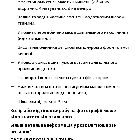
У тактичному стилі, мають 8 кишень (2 бічних
відрізних, 4 на гудзиках, 2 на велкро)
Коліна та задня частина посилені додатковим шаром
тканини.
У колінах передбачено місце для знімного наколінника
(йде в комплекті)
Висота наколінника регулюється шнуром з фронтальної
кишені.
У пояс, з боків, вшиті гумові вставки для щільного
прилягання до тіла
На звороті колін стягуюча гумка з фіксатором
Нижня частина штанів зі стягуючим манжетом для
щільного прилягання до черевика,
Шльовки під ремінь 5 см.
Колір або відтінок виробу на фотографії може
відрізнятися від реального.
Більш детальна інформація у розділі
"Поширені
питання"
.
ТАБЛИЦЯ РОЗМІРІВ ШТАНІВ: