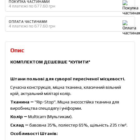
ПОКУПКА ЧАСТИНАМИ
4 платежі по 677.60 грн
ОПЛАТА ЧАСТИНАМИ
4 платежі по 677.60 грн
Опис
КОМПЛЕКТОМ ДЕШЕВШЕ
"КУПИТИ"
Штани польові для суворої пересіченої місцевості.
Сучасна конструкція, міцна тканина, класичний вільний
крій, актуальний мілітарі колір.
Тканина ―
"Rip-Stop". Міцна зносостійка тканина для
виробництва спецодягу і уніформи.
Колір ―
Multicam (Мультикам).
Склад ―
бавовна 35%, поліестер 65%, щільність 235 г/м².
Особливості Штанів: