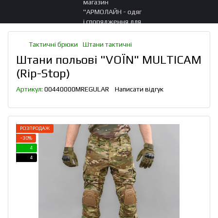
Тактичні брюки
Штани тактичні
Штани польові "VOЇN" MULTICAM
(Rip-Stop)
Артикул:
00440000MREGULAR
Написати відгук
РОЗПРОДАЖ
−30%
4
4