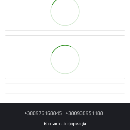
+380976168845
+380938951188
Контактна інформація