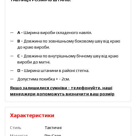
А -
Ширина вироби складеного навпіл.
B -
Довжина по зовнішньому боковому шву від краю
до краю вироби.
С -
Довжина по внутрішньому бічному шву від краю
вироби до матні.
D -
Ширина штанини в районі стегна.
Допустима похибка + - 2см.
Якщо залишилися сумніви - телефонуйте, наші
менеджери допоможуть визначити ваш розмір
Характеристики
Стиль
Тактичні
Матеріал
Ріп-Стоп