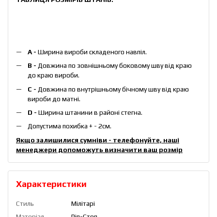
А -
Ширина вироби складеного навпіл.
B -
Довжина по зовнішньому боковому шву від краю
до краю вироби.
С -
Довжина по внутрішньому бічному шву від краю
вироби до матні.
D -
Ширина штанини в районі стегна.
Допустима похибка + - 2см.
Якщо залишилися сумніви - телефонуйте, наші
менеджери допоможуть визначити ваш розмір
Характеристики
Стиль
Мілітарі
Матеріал
Ріп-Стоп