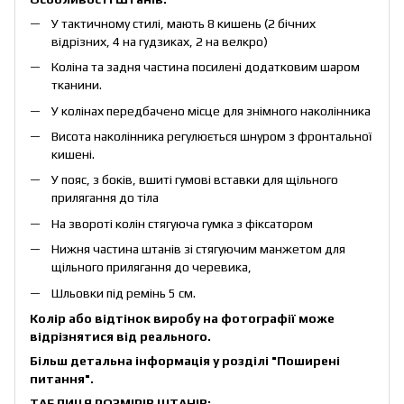
У тактичному стилі, мають 8 кишень (2 бічних
відрізних, 4 на гудзиках, 2 на велкро)
Коліна та задня частина посилені додатковим шаром
тканини.
У колінах передбачено місце для знімного наколінника
Висота наколінника регулюється шнуром з фронтальної
кишені.
У пояс, з боків, вшиті гумові вставки для щільного
прилягання до тіла
На звороті колін стягуюча гумка з фіксатором
Нижня частина штанів зі стягуючим манжетом для
щільного прилягання до черевика,
Шльовки під ремінь 5 см.
Колір або відтінок виробу на фотографії може
відрізнятися від реального.
Більш детальна інформація у розділі
"Поширені
питання"
.
ТАБЛИЦЯ РОЗМІРІВ ШТАНІВ: