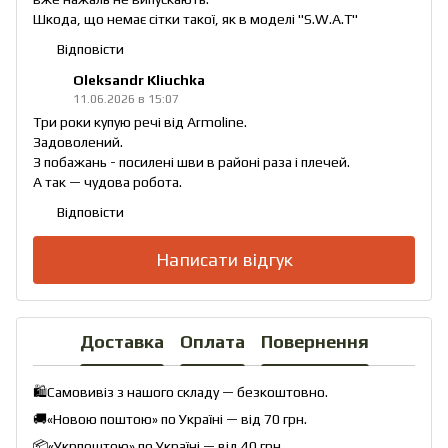
Шкода, що немає сітки такої, як в моделі "S.W.A.T"
Відповісти
Oleksandr Kliuchka
11.06.2026 в 15:07
Три роки купую речі від Armoline.
Задоволений.
З побажань - посилені шви в районі раза і плечей.
А так — чудова робота.
Відповісти
Написати відгук
Доставка
Оплата
Повернення
🛍️Самовивіз з нашого складу — безкоштовно.
🚚«Новою поштою» по Україні — від 70 грн.
📦«Укрпоштою» по Україні — від 40 грн.