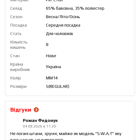
Склад
65% бавовна, 35% поліестер
Сезон
Весна/Літо/Осінь
Посадка
Середня посадка
Стать
Для чоловіків
Кількість
8
кишень
Стан
Нове
Країна
Україна
виробник
Колір
ММ14
Розміри
S(REGULAR)
Відгуки
2
Роман Федоиук
04.08.2026 в 11:20
Не погані штани, зручні, майже як модель "S.W.A.T" яку
вже нажаль не випускають.