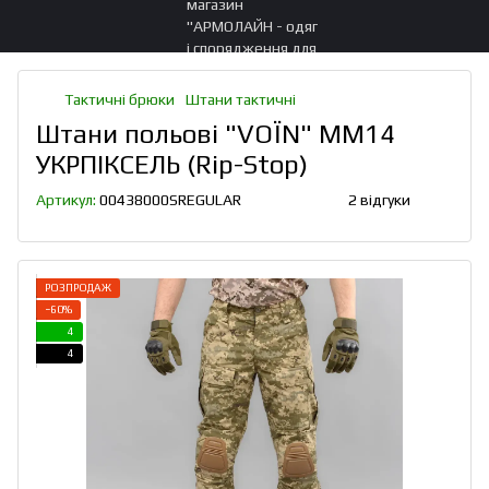
Тактичні брюки
Штани тактичні
Штани польові "VOЇN" MM14
УКРПІКСЕЛЬ (Rip-Stop)
Артикул:
00438000SREGULAR
2 відгуки
РОЗПРОДАЖ
−60%
4
4