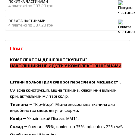
ПОКУПКА ЧАСТИНАМИ
4 платежі по 387.20 грн
ОПЛАТА ЧАСТИНАМИ
4 платежі по 387.20 грн
Опис
КОМПЛЕКТОМ ДЕШЕВШЕ
"КУПИТИ"
НАКОЛІННИКИ НЕ ЙДУТЬ У КОМПЛЕКТІ ЗІ ШТАНАМИ
Штани польові для суворої пересіченої місцевості.
Сучасна конструкція, міцна тканина, класичний вільний
крій, актуальний мілітарі колір.
Тканина ―
"Rip-Stop". Міцна зносостійка тканина для
виробництва спецодягу і уніформи.
Колір ―
Український Піксель ММ14.
Склад ―
бавовна 65%, поліестер 35%, щільність 235 г/м².
Особливості Штанів: