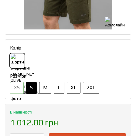
Колір
Розміри
XS
S
M
L
XL
2XL
В наявності
1 012.00 грн