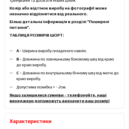
тренуванні та досягати нових цілей.
Колір або відтінок виробу на фотографії може
незначно відрізнятися від реального.
Більш детальна інформація в розділі
"Поширені
питання"
.
ТАБЛИЦЯ РОЗМІРІВ ШОРТ:
А -
Ширина виробу складеного навпіл.
B -
Довжина по зовнішньому боковому шву від краю
до краю виробу.
С -
Довжина по внутрішньому бічному шву від матні до
краю виробу.
Допустима похибка + - 2см.
Якщо залишилися сумніви - телефонуйте, наші
менеджери допоможуть визначити ваш розмір!
Характеристики