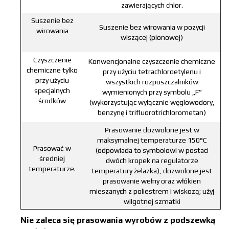
zawierających chlor.
Suszenie bez
Suszenie bez wirowania w pozycji
wirowania
wiszącej (pionowej)
Czyszczenie
Konwencjonalne czyszczenie chemiczne
chemiczne tylko
przy użyciu tetrachloroetylenu i
przy użyciu
wszystkich rozpuszczalników
specjalnych
wymienionych przy symbolu „F”
środków
(wykorzystując wyłącznie węglowodory,
benzynę i trifluorotrichlorometan)
Prasowanie dozwolone jest w
maksymalnej temperaturze 150°C
Prasować w
(odpowiada to symbolowi w postaci
średniej
dwóch kropek na regulatorze
temperaturze.
temperatury żelazka), dozwolone jest
prasowanie wełny oraz włókien
mieszanych z poliestrem i wiskozą; użyj
wilgotnej szmatki
Nie zaleca się prasowania wyrobów z podszewką