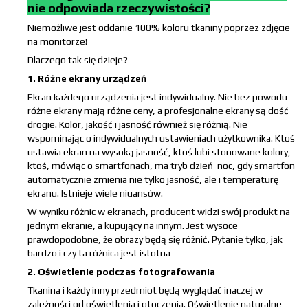
nie odpowiada rzeczywistości?
Niemożliwe jest oddanie 100% koloru tkaniny poprzez zdjęcie
na monitorze!
Dlaczego tak się dzieje?
1. Różne ekrany urządzeń
Ekran każdego urządzenia jest indywidualny. Nie bez powodu
różne ekrany mają różne ceny, a profesjonalne ekrany są dość
drogie. Kolor, jakość i jasność również się różnią. Nie
wspominając o indywidualnych ustawieniach użytkownika. Ktoś
ustawia ekran na wysoką jasność, ktoś lubi stonowane kolory,
ktoś, mówiąc o smartfonach, ma tryb dzień-noc, gdy smartfon
automatycznie zmienia nie tylko jasność, ale i temperaturę
ekranu. Istnieje wiele niuansów.
W wyniku różnic w ekranach, producent widzi swój produkt na
jednym ekranie, a kupujący na innym. Jest wysoce
prawdopodobne, że obrazy będą się różnić. Pytanie tylko, jak
bardzo i czy ta różnica jest istotna
2. Oświetlenie podczas fotografowania
Tkanina i każdy inny przedmiot będą wyglądać inaczej w
zależności od oświetlenia i otoczenia. Oświetlenie naturalne