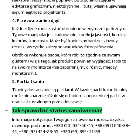
edytorze graficznym, niektórych nie, i tutaj właśnie ujawniają
się umiejętności projektanta.
4. Przetwarzanie zdjęć
Każde zdjęcie musi zostać obrobione w edytorze graficznym.
Typowe manipulacje – kadrowanie, korekcja jasności, korekcja
kolorów, kontrastu. Może być konieczny bardziej złożony
retusz, wszystko zależy od warunków fotografowania.
Obróbkę wykonuje osoba, która robi to zgodnie ze swoim
gustem i wizją tego, jak produkt powinien wyglądać, i robi to
na swoim monitorze (nie zapominajmy o różnicy między
monitorami).
5. Partia tkanin
Tkaniny dostarczane są partiami. W każdej partii kolor tkaniny
może nieznacznie różnić się od koloru z poprzedniej partii, w
granicach ustalonych przez dostawcę.
Jak sprawdzić status zamówienia?
Informacje dotyczące Twojego zamówienia możesz uzyskać
dzwoniąc pod numer: +380 (50) 034-50-15, +38 (097) 616-88-
45, +380 (93) 454-23-55, +380 (93) 895-11-88