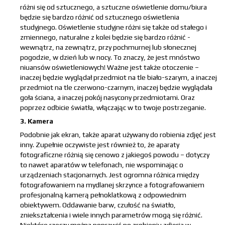
różni się od sztucznego, a sztuczne oświetlenie domu/biura
będzie się bardzo różnić od sztucznego oświetlenia
studyjnego. Oświetlenie studyjne różni się także od stałego i
zmiennego, naturalne z kolei będzie się bardzo różnić -
wewnątrz, na zewnątrz, przy pochmurnej lub słonecznej
pogodzie, w dzień lub w nocy. To znaczy, że jest mnóstwo
niuansów oświetleniowych! Ważne jest także otoczenie –
inaczej będzie wyglądał przedmiot na tle biało-szarym, a inaczej
przedmiot na tle czerwono-czarnym, inaczej będzie wyglądała
goła ściana, a inaczej pokój nasycony przedmiotami. Oraz
poprzez odbicie światła, włączając w to twoje postrzeganie.
3. Kamera
Podobnie jak ekran, także aparat używany do robienia zdjęć jest
inny. Zupełnie oczywiste jest również to, że aparaty
fotograficzne różnią się cenowo z jakiegoś powodu – dotyczy
to nawet aparatów w telefonach, nie wspominając o
urządzeniach stacjonarnych. Jest ogromna różnica między
fotografowaniem na mydlanej skrzynce a fotografowaniem
profesjonalną kamerą pełnoklatkową z odpowiednim
obiektywem. Oddawanie barw, czułość na światło,
zniekształcenia i wiele innych parametrów mogą się różnić.
Niektóre rzeczy można poprawić po zrobieniu zdjęcia w