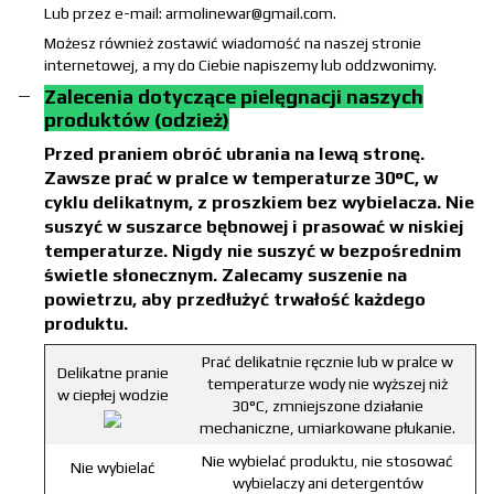
Lub przez e-mail: armolinewar@gmail.com.
Możesz również zostawić wiadomość na naszej stronie
internetowej, a my do Ciebie napiszemy lub oddzwonimy.
Zalecenia dotyczące pielęgnacji naszych
produktów (odzież)
Przed praniem obróć ubrania na lewą stronę.
Zawsze prać w pralce w temperaturze 30°C, w
cyklu delikatnym, z proszkiem bez wybielacza. Nie
suszyć w suszarce bębnowej i prasować w niskiej
temperaturze. Nigdy nie suszyć w bezpośrednim
świetle słonecznym. Zalecamy suszenie na
powietrzu, aby przedłużyć trwałość każdego
produktu.
Prać delikatnie ręcznie lub w pralce w
Delikatne pranie
temperaturze wody nie wyższej niż
w ciepłej wodzie
30°C, zmniejszone działanie
mechaniczne, umiarkowane płukanie.
Nie wybielać produktu, nie stosować
Nie wybielać
wybielaczy ani detergentów