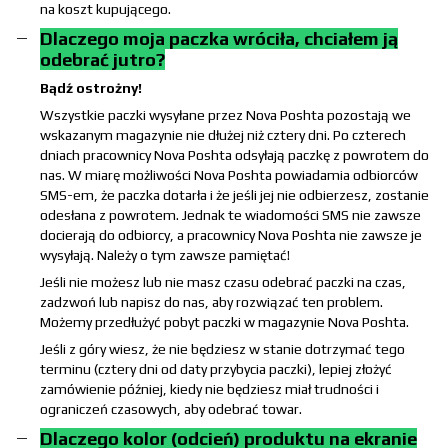
na koszt kupującego.
Dlaczego moja paczka wróciła, chciałem ją
odebrać jutro?
Bądź ostrożny!
Wszystkie paczki wysyłane przez Nova Poshta pozostają we
wskazanym magazynie nie dłużej niż cztery dni. Po czterech
dniach pracownicy Nova Poshta odsyłają paczkę z powrotem do
nas. W miarę możliwości Nova Poshta powiadamia odbiorców
SMS-em, że paczka dotarła i że jeśli jej nie odbierzesz, zostanie
odesłana z powrotem. Jednak te wiadomości SMS nie zawsze
docierają do odbiorcy, a pracownicy Nova Poshta nie zawsze je
wysyłają. Należy o tym zawsze pamiętać!
Jeśli nie możesz lub nie masz czasu odebrać paczki na czas,
zadzwoń lub napisz do nas, aby rozwiązać ten problem.
Możemy przedłużyć pobyt paczki w magazynie Nova Poshta.
Jeśli z góry wiesz, że nie będziesz w stanie dotrzymać tego
terminu (cztery dni od daty przybycia paczki), lepiej złożyć
zamówienie później, kiedy nie będziesz miał trudności i
ograniczeń czasowych, aby odebrać towar.
Dlaczego kolor (odcień) produktu na ekranie