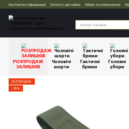
Перейти до основного контенту
Контактна інформація
Оплата і доставка
Обмін та повернення
Пр
Дропшипінг
РОЗПРОДАЖ
Чоловічі
Тактичні
Головні
ЗАЛИШКІВ
шорти
брюки
убори
РОЗПРОДАЖ
−35%