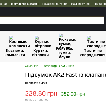
о нас
Відгуки про магазин
Поширені питання
Наші партнери
Публічн
Рюкзаки,
Костюми,
Куртки,
Тактичне
сумки,
комплекти
вітровки
спорядження
баули
ARMOLINE
РОЗПРОДАЖ ЗАЛИШКІВ
Підсумок АК2 Fast із клапан
Написати відгук
228.80 грн
352.00 грн
Немає в наявності