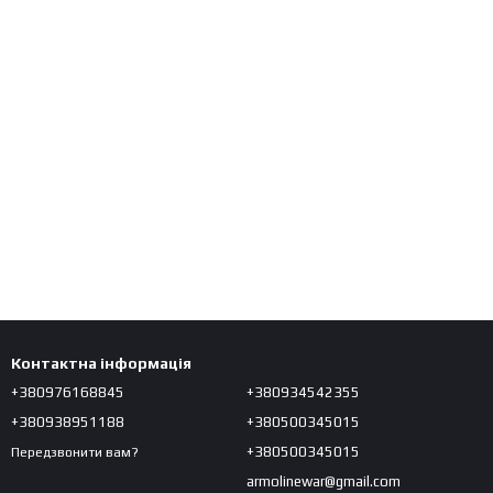
Контактна інформація
+380976168845
+380934542355
+380938951188
+380500345015
+380500345015
Передзвонити вам?
armolinewar@gmail.com