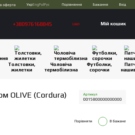
Порівняння
Укр
Eng
Pol
Рус
Бажання
Вхід
а оферта
+380976168845
Мій кошик
UAH
Толстовки,
Чоловіча
Футболки,
Патч
жилетки
термобілизна
сорочки
наши
ом OLIVE (Cordura)
Артикул
0015800000000000
Порівняти
В бажане