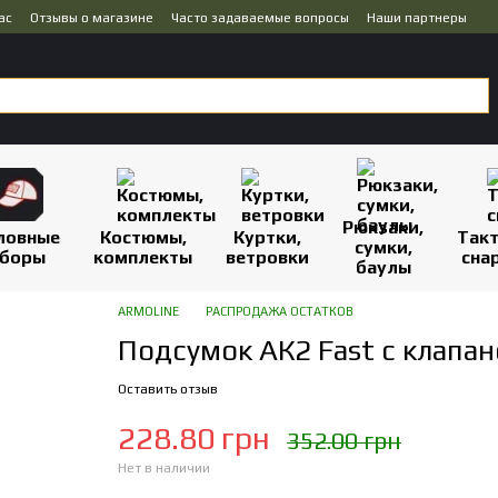
ас
Отзывы о магазине
Часто задаваемые вопросы
Наши партнеры
Рюкзаки,
ловные
Костюмы,
Куртки,
Так
сумки,
боры
комплекты
ветровки
сна
баулы
ARMOLINE
РАСПРОДАЖА ОСТАТКОВ
Подсумок АК2 Fast с клапан
Оставить отзыв
228.80 грн
352.00 грн
Нет в наличии