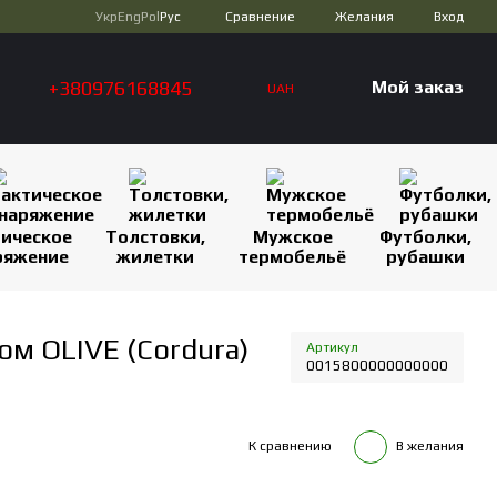
Сравнение
Укр
Eng
Pol
Рус
Желания
Вход
+380976168845
Мой заказ
UAH
тическое
Толстовки,
Мужское
Футболки,
ряжение
жилетки
термобельё
рубашки
ом OLIVE (Cordura)
Артикул
0015800000000000
К сравнению
В желания