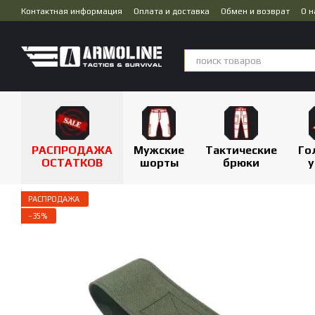
Перейти к основному контенту
Контактная информация
Оплата и доставка
Обмен и возврат
О н
Публичная оферта
Дропшиппинг
РАСПРОДАЖА
Мужские
Тактические
Го
ОСТАТКОВ
шорты
брюки
у
РАСПРОДАЖА
−35%