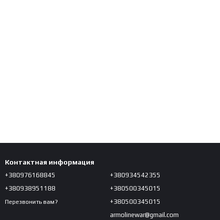
Контактная информация
+380976168845
+380934542355
+380938951188
+380500345015
+380500345015
Перезвонить вам?
armolinewar@gmail.com