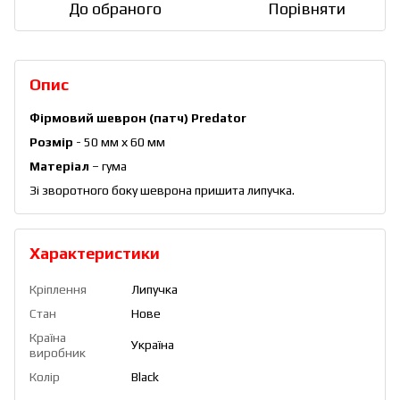
До обраного
Порівняти
Опис
Фірмовий шеврон (патч) Predator
Розмір
- 50 мм х 60 мм
Матеріал
– гума
Зі зворотного боку шеврона пришита липучка.
Характеристики
Кріплення
Липучка
Стан
Нове
Країна
Україна
виробник
Колір
Black