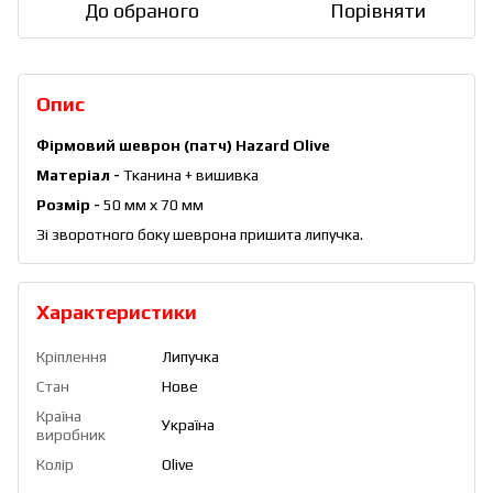
До обраного
Порівняти
Опис
Фірмовий шеврон (патч) Hazard Olive
Матеріал -
Тканина + вишивка
Розмір -
50 мм х 70 мм
Зі зворотного боку шеврона пришита липучка.
Характеристики
Кріплення
Липучка
Стан
Нове
Країна
Україна
виробник
Колір
Olive