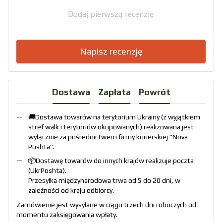
Dodaj pierwszą recenzję
Napisz recenzję
Dostawa
Zapłata
Powrót
🚚Dostawa towarów na terytorium Ukrainy (z wyjątkiem
stref walk i terytoriów okupowanych) realizowana jest
wyłącznie za pośrednictwem firmy kurierskiej "
Nova
Poshta
".
📦Dostawę towarów do innych krajów realizuje poczta
(
UkrPoshta
).
Przesyłka międzynarodowa trwa od 5 do 20 dni, w
zależności od kraju odbiorcy.
Zamówienie jest wysyłane w ciągu trzech dni roboczych od
momentu zaksięgowania wpłaty.