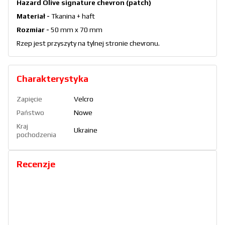
Hazard Olive signature chevron (patch)
Materiał -
Tkanina + haft
Rozmiar -
50 mm x 70 mm
Rzep jest przyszyty na tylnej stronie chevronu.
Charakterystyka
Zapięcie
Velcro
Państwo
Nowe
Kraj
Ukraine
pochodzenia
Recenzje