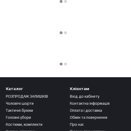
Каталог
Клієнтам
РОЗПРОДАЖ ЗАЛИШКІВ
Вхід до кабінету
Чоловічі шорти
Контактна інформація
Тактичні брюки
Оплата і доставка
Головні убори
Обмін та повернення
Костюми, комплекти
Про нас