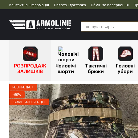
Перейти до основного контенту
Контактна інформація
Оплата і доставка
Обмін та повернення
Пр
Дропшипінг
РОЗПРОДАЖ
Чоловічі
Тактичні
Головні
ЗАЛИШКІВ
шорти
брюки
убори
РОЗПРОДАЖ
−60%
ЗАЛИШИЛОСЯ 4 ДНІ