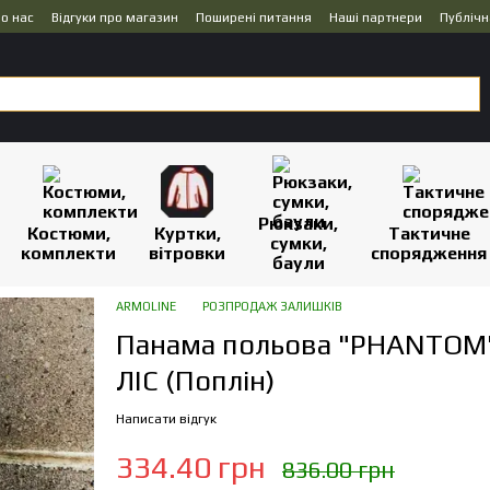
о нас
Відгуки про магазин
Поширені питання
Наші партнери
Публічн
Рюкзаки,
Костюми,
Куртки,
Тактичне
сумки,
комплекти
вітровки
спорядження
баули
ARMOLINE
РОЗПРОДАЖ ЗАЛИШКІВ
Панама польова "PHANTOM
ЛІС (Поплін)
Написати відгук
334.40 грн
836.00 грн