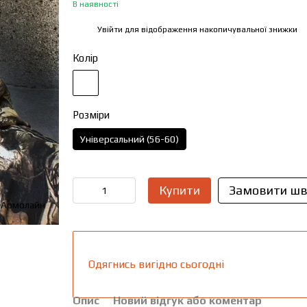
В наявності
Увійти
для відображення накопичувальної знижки
%
Колір
Розміри
Універсальний (56-60)
Купити
Замовити шв
Одягнись вигідно сьогодні
Опис
Новий відгук або коментар