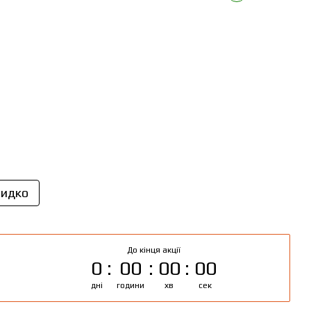
идко
До кінця акції
0
00
00
00
дні
години
хв
сек