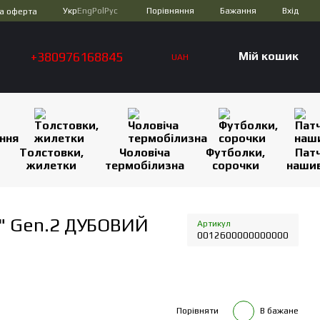
Порівняння
Укр
Eng
Pol
Рус
Бажання
Вхід
а оферта
+380976168845
Мій кошик
UAH
Толстовки,
Чоловіча
Футболки,
Патч
жилетки
термобілизна
сорочки
наши
" Gen.2 ДУБОВИЙ
Артикул
0012600000000000
Порівняти
В бажане