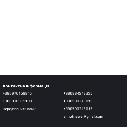
Контактна інформація
+380976168845
+380934542355
+380938951188
+380500345015
+380500345015
Передзвонити вам?
armolinewar@gmail.com