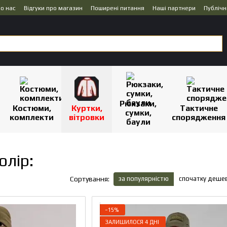
о нас
Відгуки про магазин
Поширені питання
Наші партнери
Публічн
Рюкзаки,
Костюми,
Куртки,
Тактичне
сумки,
комплекти
вітровки
спорядження
баули
олір:
за популярністю
спочатку деше
Сортування:
−15%
ЗАЛИШИЛОСЯ 4 ДНІ