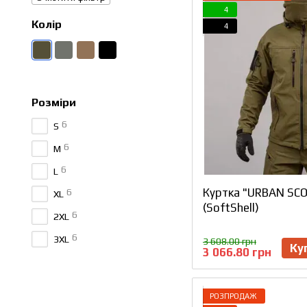
4
Колір
4
Розміри
6
S
6
M
6
L
Куртка "URBAN SCO
6
XL
(SoftShell)
6
2XL
6
3XL
3 608.00 грн
Ку
3 066.80 грн
РОЗПРОДАЖ