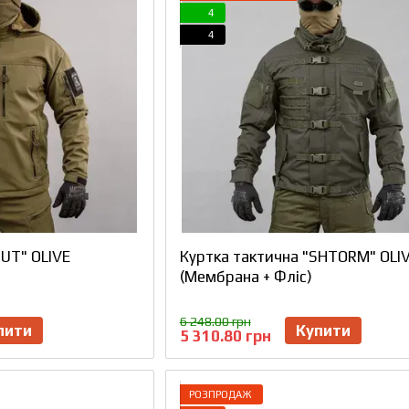
4
4
UT" OLIVE
Куртка тактична "SHTORM" OLI
(Мембрана + Фліс)
6 248.00 грн
пити
Купити
5 310.80 грн
РОЗПРОДАЖ