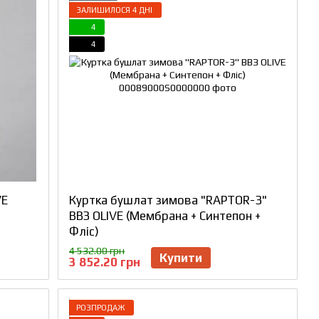
ЗАЛИШИЛОСЯ 4 ДНІ
4
4
VE
Куртка бушлат зимова "RAPTOR-3"
ВВЗ OLIVE (Мембрана + Синтепон +
Фліс)
4 532.00 грн
Купити
3 852.20 грн
РОЗПРОДАЖ