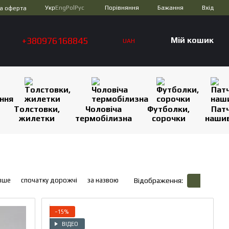
Порівняння
Укр
Eng
Pol
Рус
Бажання
Вхід
а оферта
+380976168845
Мій кошик
UAH
Толстовки,
Чоловіча
Футболки,
Патч
жилетки
термобілизна
сорочки
наши
вше
спочатку дорожчі
за назвою
Відображення:
−15%
ВІДЕО