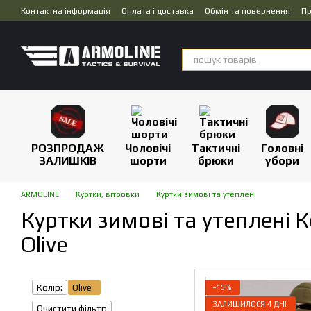
Перейти до основного контенту
Контактна інформація
Оплата і доставка
Обмін та повернення
Пр
Дропшипінг
РОЗПРОДАЖ
Чоловічі
Тактичні
Головні
ЗАЛИШКІВ
шорти
брюки
убори
ARMOLINE
Куртки, вітровки
Куртки зимові та утеплені
Куртки зимові та утеплені К
Olive
Колір:
Olive
−15%
ЗАЛИШИЛОСЯ 4 ДНІ
Очистити фільтр