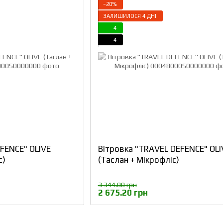
−20%
ЗАЛИШИЛОСЯ 4 ДНІ
4
4
FENCE" OLIVE
Вітровка "TRAVEL DEFENCE" OLI
с)
(Таслан + Мікрофліс)
3 344.00 грн
2 675.20 грн