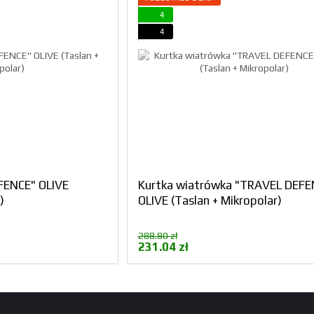
4
4
FENCE" OLIVE
Kurtka wiatrówka "TRAVEL DEFE
)
OLIVE (Taslan + Mikropolar)
288.80 zł
231.04 zł