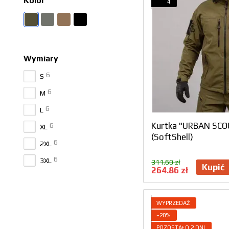
Kolor
4
Wymiary
6
S
6
M
6
L
Kurtka "URBAN SCO
6
XL
(SoftShell)
6
2XL
6
3XL
311.60 zł
Kupić
264.86 zł
WYPRZEDAŻ
−20%
POZOSTAŁO 2 DNI