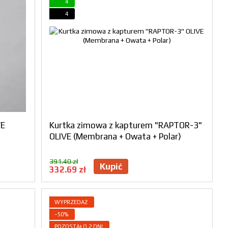
4
4
VE
Kurtka zimowa z kapturem "RAPTOR-3"
OLIVE (Membrana + Owata + Polar)
391.40 zł
Kupić
332.69 zł
WYPRZEDAŻ
−50%
POZOSTAŁO 2 DNI