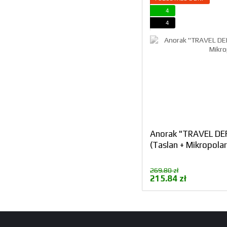
4
4
Anorak "TRAVEL DE
(Taslan + Mikropolar
269.80 zł
215.84 zł