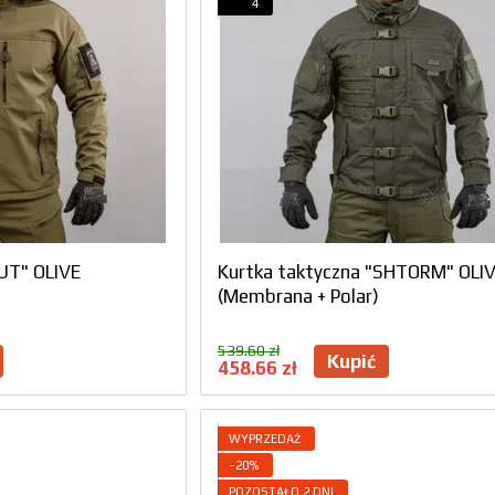
4
UT" OLIVE
Kurtka taktyczna "SHTORM" OLI
(Membrana + Polar)
539.60 zł
Kupić
458.66 zł
WYPRZEDAŻ
−20%
POZOSTAŁO 2 DNI