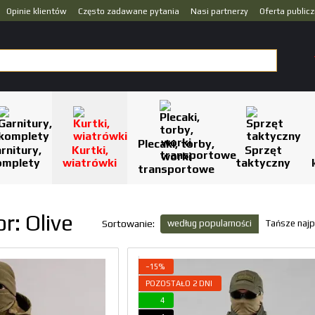
Opinie klientów
Często zadawane pytania
Nasi partnerzy
Oferta public
Plecaki, torby,
rnitury,
Kurtki,
Sprzęt
worki
omplety
wiatrówki
taktyczny
transportowe
r: Olive
według popularności
Tańsze najp
Sortowanie:
−15%
POZOSTAŁO 2 DNI
4