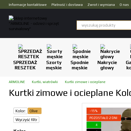
Przejdź do głównej treści
Informacje kontaktowe
Płatność i dostawa
Zwrot i wymiana
O nas
Dropshipping
SPRZEDAŻ
Szorty
Spodnie
Nakrycie
Ga
RESZTEK
męskie
męskie
głowy
k
ARMOLINE
Kurtki, wiatrówki
Kurtki zimowe i ocieplane
Kurtki zimowe i ocieplane Kolo
Kolor:
Olive
−15%
POZOSTAŁO 2 DNI
Wyczyść filtr
4