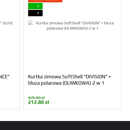
4
4
NCE"
Kurtka zimowa SoftShell "DIVISION" +
bluza polarowa (OLIWKOWA) 2 w 1
425.60 zł
212.80 zł