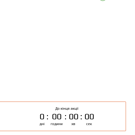
До кінця акції
0
00
00
00
дні
години
хв
сек