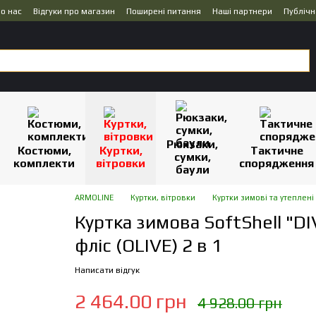
о нас
Відгуки про магазин
Поширені питання
Наші партнери
Публічн
Рюкзаки,
Костюми,
Куртки,
Тактичне
сумки,
комплекти
вітровки
спорядження
баули
ARMOLINE
Куртки, вітровки
Куртки зимові та утеплені
Куртка зимова SoftShell "DI
фліс (OLIVE) 2 в 1
Написати відгук
2 464.00 грн
4 928.00 грн