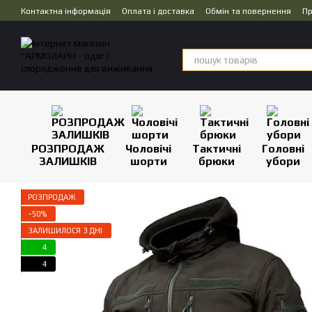
Перейти до основного контенту
Контактна інформація
Оплата і доставка
Обмін та повернення
Пр
Дропшипінг
РОЗПРОДАЖ
Чоловічі
Тактичні
Головні
ЗАЛИШКІВ
шорти
брюки
убори
РОЗПРОДАЖ
−50%
ЗАЛИШИЛОСЯ 3 ДНІ
4
4