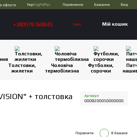
Порівняння
Укр
Eng
Pol
Рус
Бажання
Вхід
а оферта
+380976168845
Мій кошик
UAH
Толстовки,
Чоловіча
Футболки,
Патч
жилетки
термобілизна
сорочки
наши
VISION" + толстовка
Артикул
00082000S0000000
Порівняти
В бажане