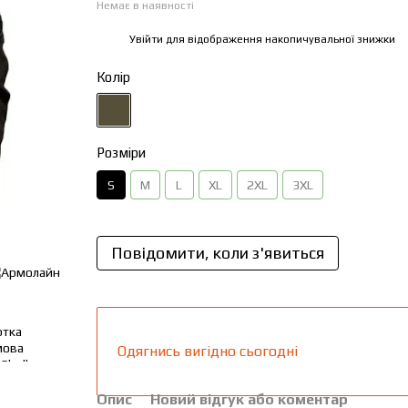
Немає в наявності
Увійти
для відображення накопичувальної знижки
%
Колір
Розміри
S
M
L
XL
2XL
3XL
Повідомити, коли з'явиться
Одягнись вигідно сьогодні
Опис
Новий відгук або коментар