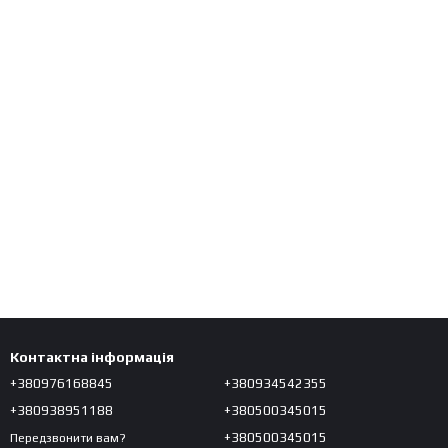
Контактна інформація
+380976168845
+380934542355
+380938951188
+380500345015
+380500345015
Передзвонити вам?