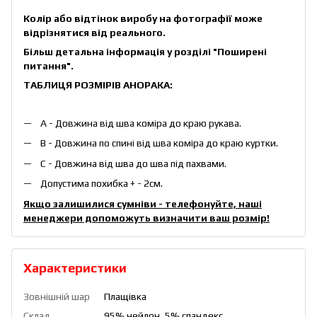
Колір або відтінок виробу на фотографії може
відрізнятися від реального.
Більш детальна інформація у розділі
"Поширені
питання"
.
ТАБЛИЦЯ РОЗМІРІВ АНОРАКА:
А - Довжина від шва коміра до краю рукава.
B - Довжина по спині від шва коміра до краю куртки.
C - Довжина від шва до шва під пахвами.
Допустима похибка + - 2см.
Якщо залишилися сумніви - телефонуйте, наші
менеджери допоможуть визначити ваш розмір!
Характеристики
Зовнішній шар
Плащівка
Склад
95% нейлон, 5% спандекс