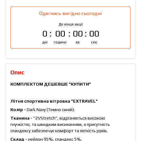
Одягнись вигідно сьогодні
До кінця акції
0
00
00
00
дні
години
хв
сек
Опис
КОМПЛЕКТОМ ДЕШЕВШЕ
"КУПИТИ"
Літня спортивна вітровка "EXTRAVEL"
Колір -
Dark Navy (Темно синій).
Тканина -
"2VStretch", відрізняється високою
гнучкістю, та швидким висиханням, а присутність
спандексу забезпечує комфорт та легкість рухів.
Склад -
нейлон 95%, спандекс 5%.