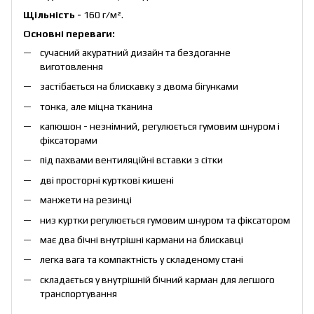
Щільність -
160 г/м².
Основні переваги:
сучасний акуратний дизайн та бездоганне
виготовлення
застібається на блискавку з двома бігунками
тонка, але міцна тканина
капюшон - незнімний, регулюється гумовим шнуром і
фіксаторами
під пахвами вентиляційні вставки з сітки
дві просторні курткові кишені
манжети на резинці
низ куртки регулюється гумовим шнуром та фіксатором
має два бічні внутрішні кармани на блискавці
легка вага та компактність у складеному стані
складається у внутрішній бічний карман для легшого
транспортування