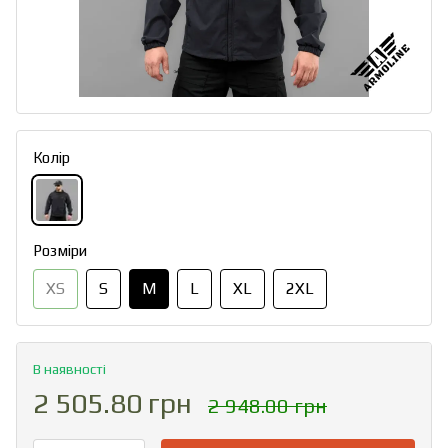
Колір
Розміри
XS
S
M
L
XL
2XL
В наявності
2 505.80 грн
2 948.00 грн