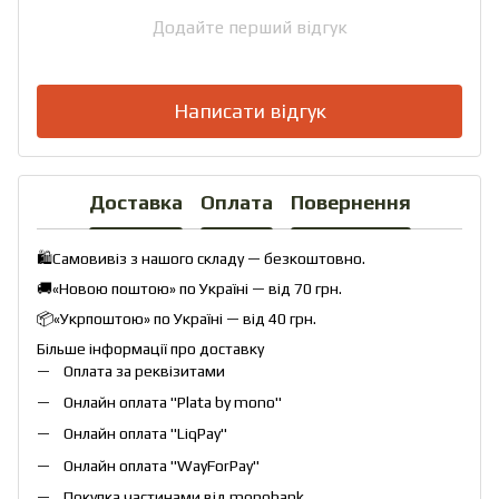
Додайте перший відгук
Написати відгук
Доставка
Оплата
Повернення
🛍️Самовивіз з нашого складу — безкоштовно.
🚚«Новою поштою» по Україні — від 70 грн.
📦«Укрпоштою» по Україні — від 40 грн.
Більше інформації про доставку
Оплата за реквізитами
Онлайн оплата "
Plata by mono
"
Онлайн оплата "
LiqPay
"
Онлайн оплата "
WayForPay
"
Покупка частинами від monobank