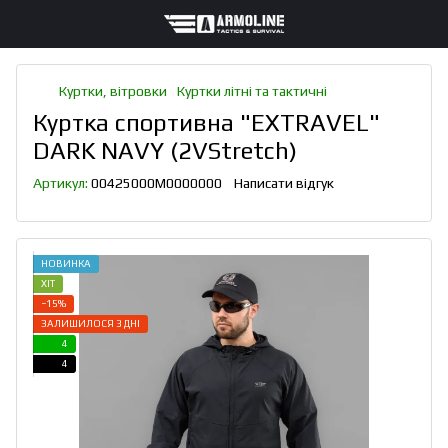
Куртки, вітровки
Куртки літні та тактичні
Куртка спортивна "EXTRAVEL"
DARK NAVY (2VStretch)
Артикул:
00425000M0000000
Написати відгук
НОВИНКА
ХІТ
−15%
ЗАЛИШИЛОСЯ 3 ДНІ
4
4