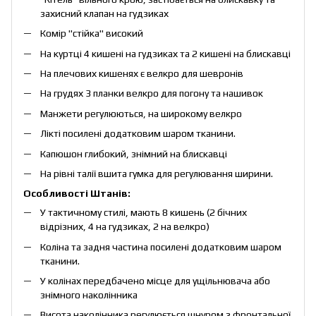
захисний клапан на гудзиках
Комір "стійка" високий
На куртці 4 кишені на гудзиках та 2 кишені на блискавці
На
плечових кишенях є
велкро для шевронів
На грудях 3 планки велкро для погону та нашивок
Манжети
регулюються
,
на широкому велкро
Лікті посилені додатковим шаром тканини.
Капюшон глибокий, знімний на блискавці
На рівні талії вшита гумка для регулювання ширини.
Особливості Штанів:
У тактичному стилі, мають 8 кишень (2 бічних
відрізних, 4 на гудзиках, 2 на велкро)
Коліна та задня частина посилені додатковим шаром
тканини.
У колінах передбачено місце для ущільнювача або
знімного наколінника
Висота наколінника регулюється шнуром з фронтальної