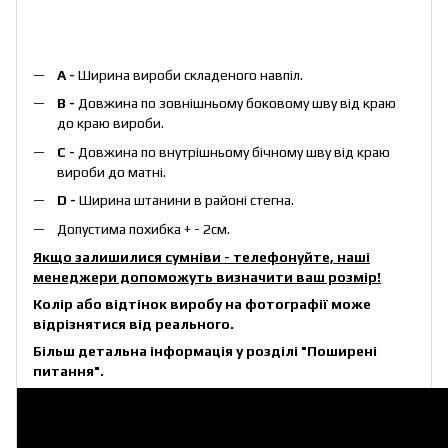
А -
Ширина вироби складеного навпіл.
B -
Довжина по зовнішньому боковому шву від краю
до краю вироби.
С -
Довжина по внутрішньому бічному шву від краю
вироби до матні.
D -
Ширина штанини в районі стегна.
Допустима похибка + - 2см.
Якщо залишилися сумніви - телефонуйте, наші
менеджери допоможуть визначити ваш розмір!
Колір або відтінок виробу на фотографії може
відрізнятися від реального.
Більш детальна інформація у розділі
"Поширені
питання"
.