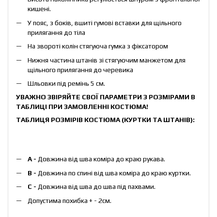
кишені.
У пояс, з боків, вшиті гумові вставки для щільного
прилягання до тіла
На звороті колін стягуюча гумка з фіксатором
Нижня частина штанів зі стягуючим манжетом для
щільного прилягання до черевика
Шльовки під ремінь 5 см.
УВАЖНО ЗВІРЯЙТЕ СВОЇ ПАРАМЕТРИ З РОЗМІРАМИ В
ТАБЛИЦІ ПРИ ЗАМОВЛЕННІ КОСТЮМА!
ТАБЛИЦЯ РОЗМІРІВ КОСТЮМА (КУРТКИ ТА ШТАНІВ):
А -
Довжина від шва коміра до краю рукава.
B -
Довжина по спині від шва коміра до краю куртки.
C -
Довжина від шва до шва під пахвами.
Допустима похибка + - 2см.