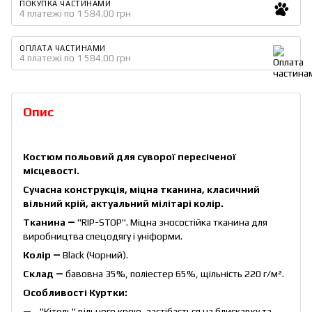
ПОКУПКА ЧАСТИНАМИ
4 платежі по 1 584.00 грн
ОПЛАТА ЧАСТИНАМИ
4 платежі по 1 584.00 грн
Опис
Костюм польовий для суворої пересіченої
місцевості.
Сучасна конструкція, міцна тканина, класичний
вільний крій, актуальний мілітарі колір.
Тканина ―
"RIP-STOP". Міцна зносостійка тканина для
виробництва спецодягу і уніформи.
Колір ―
Black (Чорний).
Склад ―
бавовна 35%, поліестер 65%, щільність 220 г/м².
Особливості Куртки:
"Кітель" вільного крою, застібається на блискавку та