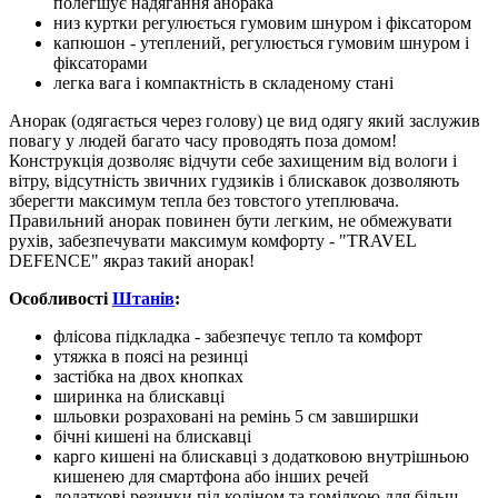
полегшує надягання анорака
низ куртки регулюється гумовим шнуром і фіксатором
капюшон - утеплений, регулюється гумовим шнуром і
фіксаторами
легка вага і компактність в складеному стані
Анорак (одягається через голову) це вид одягу який заслужив
повагу у людей багато часу проводять поза домом!
Конструкція дозволяє відчути себе захищеним від вологи і
вітру, відсутність звичних гудзиків і блискавок дозволяють
зберегти максимум тепла без товстого утеплювача.
Правильний анорак повинен бути легким, не обмежувати
рухів, забезпечувати максимум комфорту - "TRAVEL
DEFENCE" якраз такий анорак!
Особливості
Штанів
:
флісова підкладка - забезпечує тепло та комфорт
утяжка в поясі на резинці
застібка на двох кнопках
ширинка на блискавці
шльовки розраховані на ремінь 5 см завширшки
бічні кишені на блискавці
карго кишені на блискавці з додатковою внутрішньою
кишенею для смартфона або інших речей
додаткові резинки під коліном та гомілкою для більш