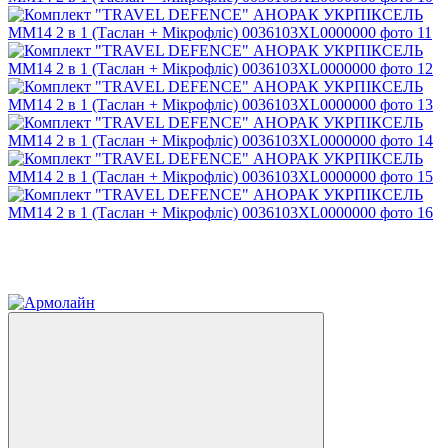
Розпродаж
−60%
4
4