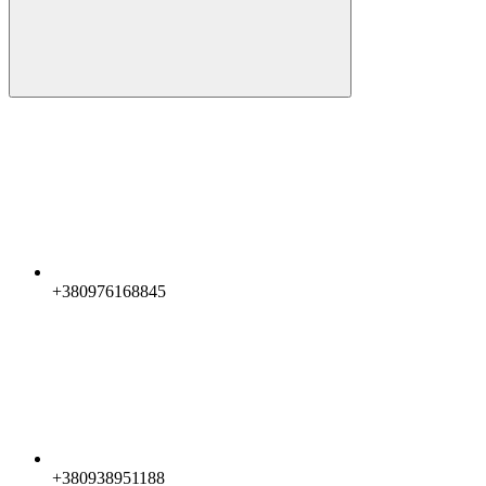
+380976168845
+380938951188