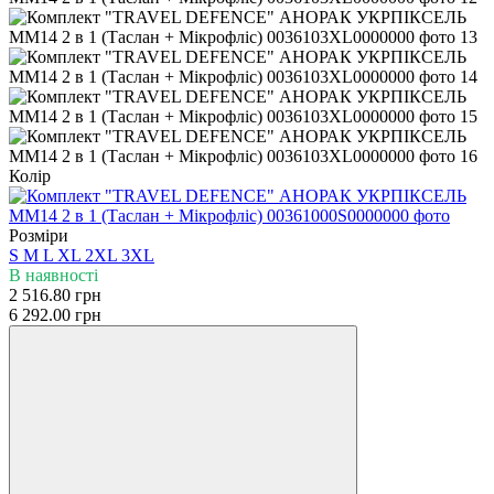
Колір
Розміри
S
M
L
XL
2XL
3XL
В наявності
2 516.80 грн
6 292.00 грн