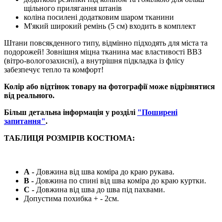
щільного прилягання штанів
коліна посилені додатковим шаром тканини
М'який широкий ремінь (5 см) входить в комплект
Штани повсякденного типу, відмінно підходять для міста та
подорожей! Зовнішня міцна тканина має властивості ВВЗ
(вітро-вологозахисні), а внутрішня підкладка із флісу
забезпечує тепло та комфорт!
Колір або відтінок товару на фотографії може відрізнятися
від реального.
Більш детальна інформація у розділі
"Поширені
запитання
"
.
ТАБЛИЦЯ РОЗМІРІВ КОСТЮМА:
А -
Довжина від шва коміра до краю рукава.
B -
Довжина по спині від шва коміра до краю куртки.
C -
Довжина від шва до шва під пахвами.
Допустима похибка + - 2см.