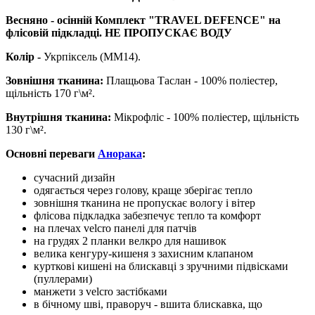
Весняно - осінній Комплект "TRAVEL DEFENCE" на
флісовій підкладці. НЕ ПРОПУСКАЄ ВОДУ
Колір -
Укрпіксель (ММ14).
Зовнішня тканина:
Плащьова Таслан - 100% поліестер,
щільність 170 г\
м²
.
Внутрішня тканина:
Мікрофліс - 100% поліестер, щільність
130 г\
м²
.
Основні переваги
Анорака
:
сучасний дизайн
одягається через голову, краще зберігає тепло
зовнішня тканина не пропускає вологу і вітер
флісова підкладка забезпечує тепло та комфорт
на плечах velcro панелі для патчів
на грудях 2 планки велкро для нашивок
велика кенгуру-кишеня з захисним клапаном
курткові кишені на блискавці з зручними підвісками
(пуллерами)
манжети з velcro застібками
в бічному шві, праворуч - вшита блискавка, що