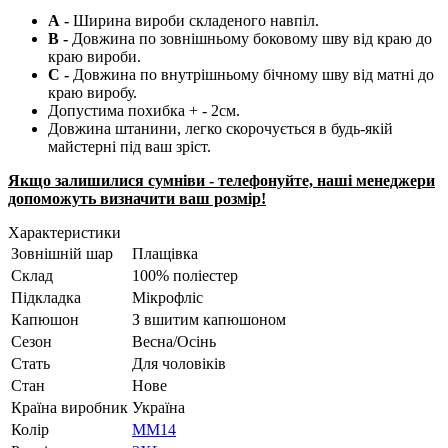
А -
Ширина вироби складеного навпіл.
B -
Довжина по зовнішньому боковому шву від краю до
краю вироби.
С -
Довжина по внутрішньому бічному шву від матні до
краю виробу.
Допустима похибка + - 2см.
Довжина штанини, легко скорочується в будь-якій
майстерні під ваш зріст.
Якщо залишилися сумніви - телефонуйте, наші менеджери
допоможуть визначити ваш розмір!
Характеристики
Зовнішній шар
Плащівка
Склад
100% поліестер
Підкладка
Мікрофліс
Капюшон
З вшитим капюшоном
Сезон
Весна/Осінь
Стать
Для чоловіків
Стан
Нове
Країна виробник
Україна
Колір
ММ14