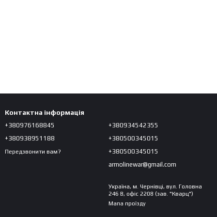
Контактна інформація
+380976168845
+380934542355
+380938951188
+380500345015
+380500345015
Передзвонити вам?
armolinewar@gmail.com
Україна, м. Чернівці, вул. Головна
246 В, офіс 2208 (зав. "Кварц")
Мапа проїзду