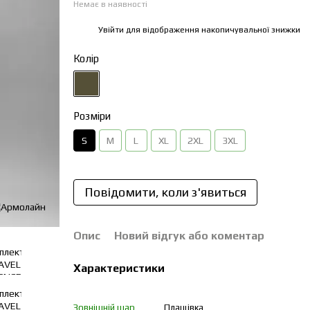
Немає в наявності
Увійти
для відображення накопичувальної знижки
%
Колір
Розміри
S
M
L
XL
2XL
3XL
Повідомити, коли з'явиться
Опис
Новий відгук або коментар
Характеристики
Зовнішній шар
Плащівка