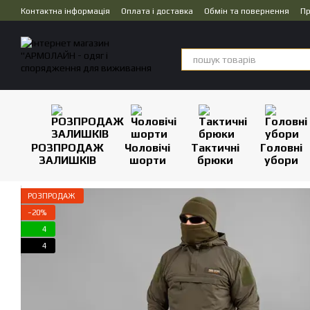
Перейти до основного контенту
Контактна інформація
Оплата і доставка
Обмін та повернення
Пр
Дропшипінг
РОЗПРОДАЖ
Чоловічі
Тактичні
Головні
ЗАЛИШКІВ
шорти
брюки
убори
РОЗПРОДАЖ
−20%
4
4