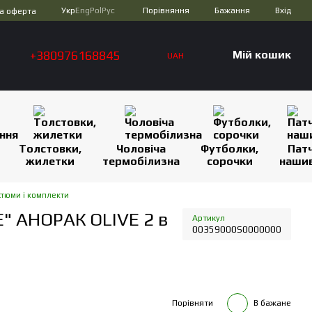
Порівняння
Укр
Eng
Pol
Рус
Бажання
Вхід
а оферта
+380976168845
Мій кошик
UAH
Толстовки,
Чоловіча
Футболки,
Патч
жилетки
термобілизна
сорочки
наши
стюми і комплекти
" АНОРАК OLIVE 2 в
Артикул
00359000S0000000
Порівняти
В бажане