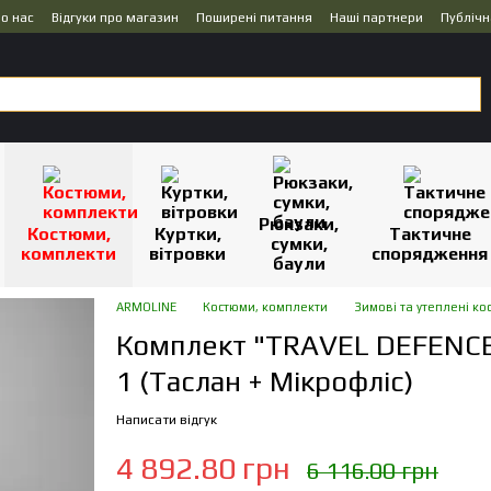
о нас
Відгуки про магазин
Поширені питання
Наші партнери
Публічн
Рюкзаки,
Костюми,
Куртки,
Тактичне
сумки,
комплекти
вітровки
спорядження
баули
ARMOLINE
Костюми, комплекти
Зимові та утеплені ко
Комплект "TRAVEL DEFENCE
1 (Таслан + Мікрофліс)
Написати відгук
4 892.80 грн
6 116.00 грн