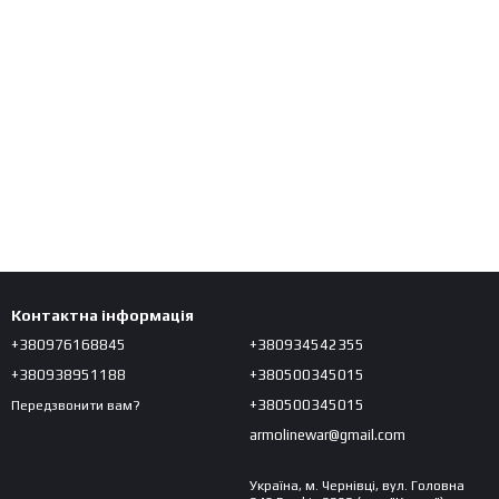
Контактна інформація
+380976168845
+380934542355
+380938951188
+380500345015
+380500345015
Передзвонити вам?
armolinewar@gmail.com
Україна, м. Чернівці, вул. Головна