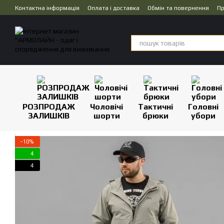
Перейти до основного контенту
Контактна інформація
Оплата і доставка
Обмін та повернення
Пр
Дропшипінг
РОЗПРОДАЖ
Чоловічі
Тактичні
Головні
ЗАЛИШКІВ
шорти
брюки
убори
−10%
4
4