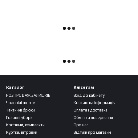
Каталог
Клієнтам
РОЗПРОДАЖ ЗАЛИШКІВ
Вхід до кабінету
Чоловічі шорти
Контактна інформація
Тактичні брюки
Оплата і доставка
Головні убори
Обмін та повернення
Костюми, комплекти
Про нас
Куртки, вітровки
Відгуки про магазин