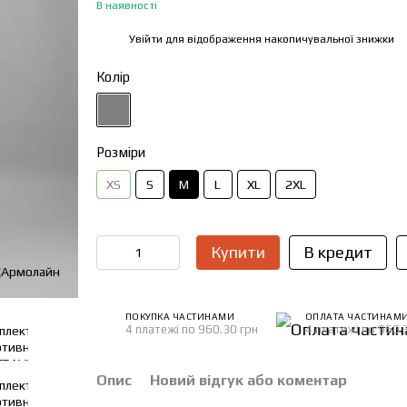
В наявності
Увійти
для відображення накопичувальної знижки
%
Колір
Розміри
XS
S
M
L
XL
2XL
Купити
В кредит
ПОКУПКА ЧАСТИНАМИ
ОПЛАТА ЧАСТИНАМ
4 платежі по 960.30 грн
4 платежі по 960.
Опис
Новий відгук або коментар