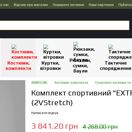
о нас
Відгуки про магазин
Поширені питання
Наші партнери
Публічн
Рюкзаки,
Костюми,
Куртки,
Тактичне
сумки,
комплекти
вітровки
спорядження
баули
ARMOLINE
Костюми, комплекти
Спортивні костюми та
Комплект спортивний "EXT
(2VStretch)
Написати відгук
3 841.20 грн
4 268.00 грн