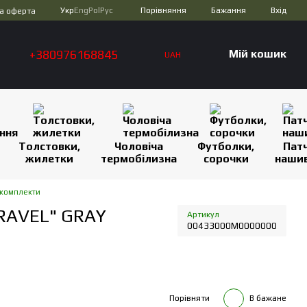
Порівняння
Укр
Eng
Pol
Рус
Бажання
Вхід
а оферта
+380976168845
Мій кошик
UAH
Толстовки,
Чоловіча
Футболки,
Патч
жилетки
термобілизна
сорочки
наши
 комплекти
RAVEL" GRAY
Артикул
00433000M0000000
Порівняти
В бажане