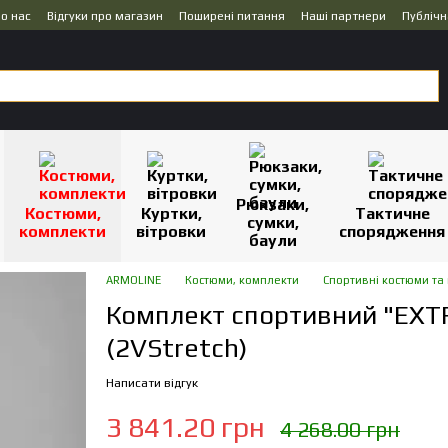
о нас
Відгуки про магазин
Поширені питання
Наші партнери
Публічн
Рюкзаки,
Костюми,
Куртки,
Тактичне
сумки,
комплекти
вітровки
спорядження
баули
ARMOLINE
Костюми, комплекти
Спортивні костюми та
Комплект спортивний "EX
(2VStretch)
Написати відгук
3 841.20 грн
4 268.00 грн