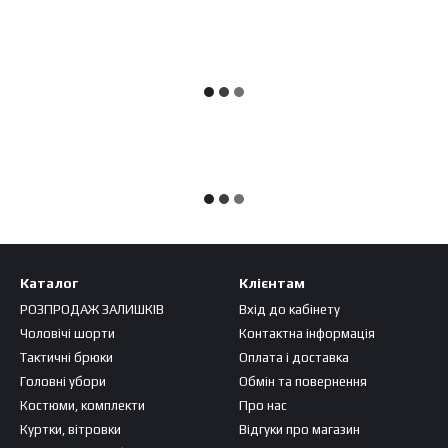
Каталог
Клієнтам
РОЗПРОДАЖ ЗАЛИШКІВ
Вхід до кабінету
Чоловічі шорти
Контактна інформація
Тактичні брюки
Оплата і доставка
Головні убори
Обмін та повернення
Костюми, комплекти
Про нас
Куртки, вітровки
Відгуки про магазин