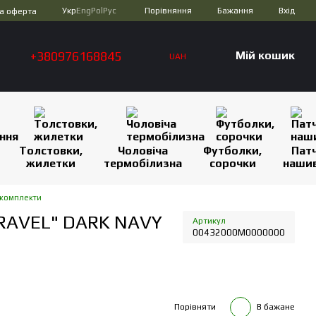
Порівняння
Укр
Eng
Pol
Рус
Бажання
Вхід
а оферта
+380976168845
Мій кошик
UAH
Толстовки,
Чоловіча
Футболки,
Патч
жилетки
термобілизна
сорочки
наши
 комплекти
TRAVEL" DARK NAVY
Артикул
00432000M0000000
Порівняти
В бажане