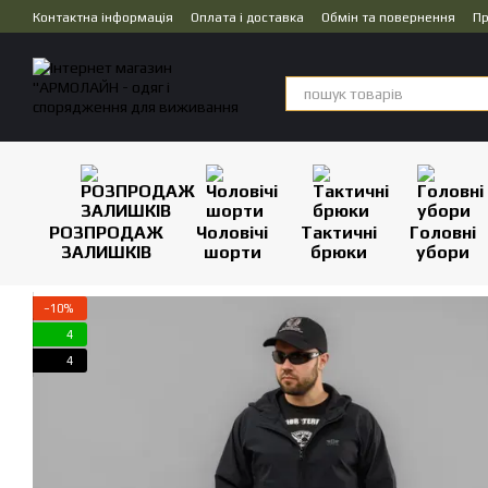
Перейти до основного контенту
Контактна інформація
Оплата і доставка
Обмін та повернення
Пр
Дропшипінг
РОЗПРОДАЖ
Чоловічі
Тактичні
Головні
ЗАЛИШКІВ
шорти
брюки
убори
−10%
4
4