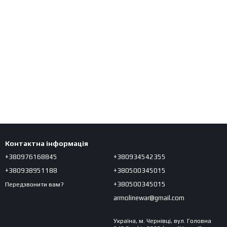
Контактна інформація
+380976168845
+380934542355
+380938951188
+380500345015
+380500345015
Передзвонити вам?
armolinewar@gmail.com
Україна, м. Чернівці, вул. Головна