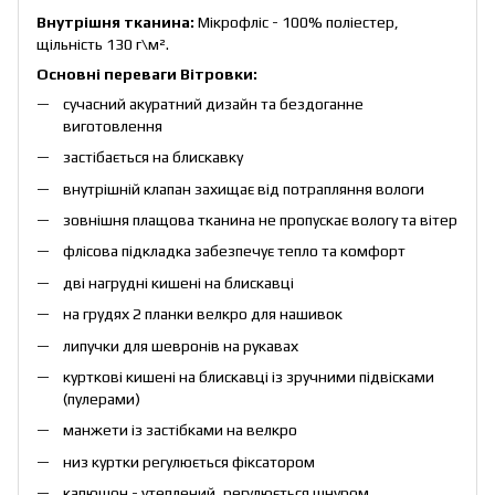
Внутрішня тканина:
Мікрофліс - 100% поліестер,
щільність 130 г\
м²
.
Основні переваги
Вітровки
:
сучасний акуратний дизайн та бездоганне
виготовлення
застібається на блискавку
внутрішній клапан захищає від потрапляння вологи
зовнішня плащова тканина не пропускає вологу та вітер
флісова підкладка забезпечує тепло та комфорт
дві нагрудні кишені на блискавці
на грудях 2 планки велкро для нашивок
липучки для шевронів на рукавах
курткові кишені на блискавці із зручними підвісками
(пулерами)
манжети із застібками на велкро
низ куртки регулюється фіксатором
капюшон - утеплений, регулюється шнуром