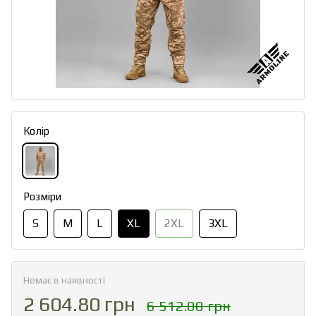
Колір
Розміри
S
M
L
XL
2XL
3XL
Немає в наявності
2 604.80 грн
6 512.00 грн