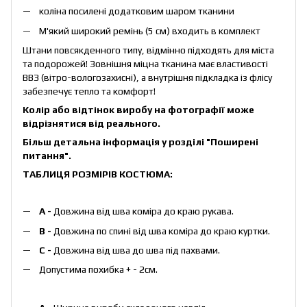
коліна посилені додатковим шаром тканини
М'який широкий ремінь (5 см) входить в комплект
Штани повсякденного типу, відмінно підходять для міста
та подорожей! Зовнішня міцна тканина має властивості
ВВЗ (вітро-вологозахисні), а внутрішня підкладка із флісу
забезпечує тепло та комфорт!
Колір або відтінок виробу на фотографії може
відрізнятися від реального.
Більш детальна інформація у розділі
"Поширені
питання"
.
ТАБЛИЦЯ РОЗМІРІВ КОСТЮМА:
А -
Довжина від шва коміра до краю рукава.
B -
Довжина по спині від шва коміра до краю куртки.
C -
Довжина від шва до шва під пахвами.
Допустима похибка + - 2см.