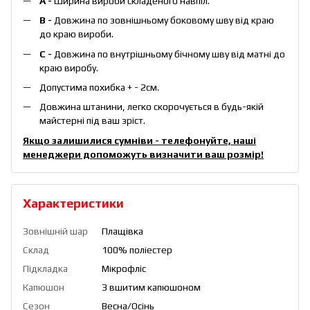
А -
Ширина вироби складеного навпіл.
B -
Довжина по зовнішньому боковому шву від краю
до краю вироби.
С -
Довжина по внутрішньому бічному шву від матні до
краю виробу.
Допустима похибка + - 2см.
Довжина штанини, легко скорочується в будь-якій
майстерні під ваш зріст.
Якщо залишилися сумніви - телефонуйте, наші
менеджери допоможуть визначити ваш розмір!
Характеристики
Зовнішній шар
Плащівка
Склад
100% поліестер
Підкладка
Мікрофліс
Капюшон
З вшитим капюшоном
Сезон
Весна/Осінь