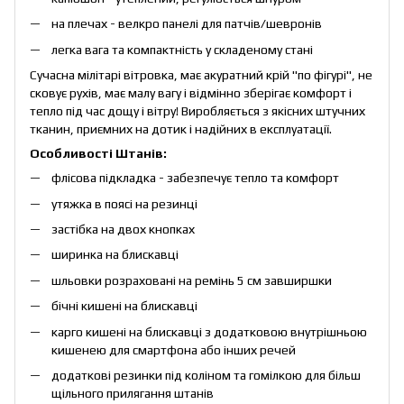
на плечах - велкро панелі для патчів/шевронів
легка вага та компактність у складеному стані
Сучасна мілітарі вітровка, має акуратний крій "по фігурі", не
сковує рухів, має малу вагу і відмінно зберігає комфорт і
тепло під час дощу і вітру! Виробляється з якісних штучних
тканин, приємних на дотик і надійних в експлуатації.
Особливості
Штанів
:
флісова підкладка - забезпечує тепло та комфорт
утяжка в поясі на резинці
застібка на двох кнопках
ширинка на блискавці
шльовки розраховані на ремінь 5 см завширшки
бічні кишені на блискавці
карго кишені на блискавці з додатковою внутрішньою
кишенею для смартфона або інших речей
додаткові резинки під коліном та гомілкою для більш
щільного прилягання штанів