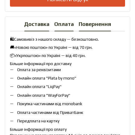
Доставка
Оплата
Повернення
🛍️Самовивіз з нашого складу — безкоштовно.
🚚«Новою поштою» по Україні — від 70 грн.
📦«Укрпоштою» по Україні — від 40 грн.
Більше інформації про доставку
Оплата за реквізитами
Онлайн оплата "
Plata by mono
"
Онлайн оплата "
LiqPay
"
Онлайн оплата "
WayForPay
"
Покупка частинами від monobank
Оплата частинами від ПриватБанк
Передплата на картку
Більше інформації про оплату