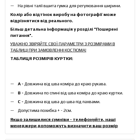
На рівні талії вшита гумка для регулювання ширини.
Колір або відтінок виробу на фотографії може
відрізнятися від реального.
Більш детальна інформація у розділі
"Поширені
питання"
.
УВАЖНО ЗВІРЯЙТЕ СВОЇ ПАРАМЕТРИ З РОЗМІРАМИ В
ТАБЛИЦІ ПРИ ЗАМОВЛЕННІ КОСТЮМА!
ТАБЛИЦЯ РОЗМІРІВ КУРТКИ:
А -
Довжина від шва коміра до краю рукава.
B -
Довжина по спині від шва коміра до краю куртки.
C -
Довжина від шва до шва під пахвами.
Допустима похибка + - 2см.
Якщо залишилися сумніви - телефонуйте, наші
менеджери допоможуть визначити ваш розмір