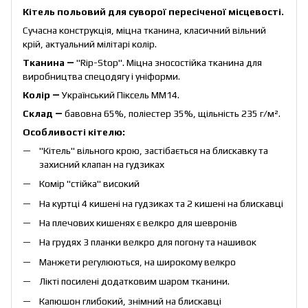
Кітель польовий для суворої пересіченої місцевості.
Сучасна конструкція, міцна тканина, класичний вільний
крій, актуальний мілітарі колір.
Тканина ―
"Rip-Stop". Міцна зносостійка тканина для
виробництва спецодягу і уніформи.
Колір ―
Український Піксель ММ14.
Склад ―
бавовна 65%, поліестер 35%, щільність 235 г/м².
Особливості кітелю:
"Кітель" вільного крою, застібається на блискавку та
захисний клапан на гудзиках
Комір "стійка" високий
На куртці 4 кишені на гудзиках та 2 кишені на блискавці
На
плечових кишенях є
велкро для шевронів
На грудях 3 планки велкро для погону та нашивок
Манжети
регулюються
,
на широкому велкро
Лікті посилені додатковим шаром тканини.
Капюшон глибокий, знімний на блискавці