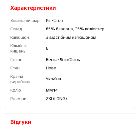
Характеристики
Зовнішній шар
Ріп-Стоп
Склад
65% бавовна, 35% поліестер
Капюшон
З відстібним капюшоном
Кількість
6
кишень
Сезон
Весна/Літо/Осінь
Стан
Нове
Країна
Україна
виробник
Колір
ММ14
Розміри
2XL(LONG)
Відгуки