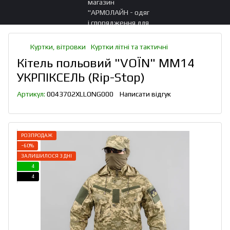
Куртки, вітровки
Куртки літні та тактичні
Кітель польовий "VOЇN" MM14
УКРПІКСЕЛЬ (Rip-Stop)
Артикул:
0043702XLLONG000
Написати відгук
РОЗПРОДАЖ
−60%
ЗАЛИШИЛОСЯ 3 ДНІ
4
4