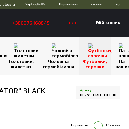
Порівняння
Укр
Eng
Pol
Рус
Бажання
Вхід
а оферта
+380976168845
Мій кошик
UAH
Толстовки,
Чоловіча
Футболки,
Патч
жилетки
термобілизна
сорочки
наши
IATOR" BLACK
Артикул
0025900XL0000000
Порівняти
В бажане