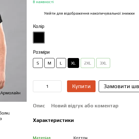
В наявності
Увійти
для відображення накопичувальної знижки
%
Колір
Розміри
S
M
L
XL
2XL
3XL
Купити
Замовити шв
Опис
Новий відгук або коментар
Характеристики
Матеріал
Коттон