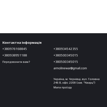
Контактна інформація
+380976168845
+380934542355
+380938951188
+380500345015
+380500345015
Передзвонити вам?
armolinewar@gmail.com
Україна, м. Чернівці, вул. Головна
246 В, офіс 2208 (зав. "Кварц")
Мапа проїзду