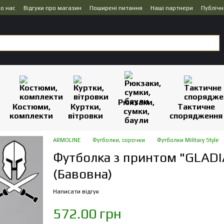
о нас
Відгуки про магазин
Поширені питання
Наші партнери
Публічн
Рюкзаки,
Костюми,
Куртки,
Тактичне
сумки,
комплекти
вітровки
спорядження
баули
ARMOLINE
Футболки, сорочки
Футболки Military Style
Футболка з принтом "GLAD
(Бавовна)
Написати відгук
572.00 грн