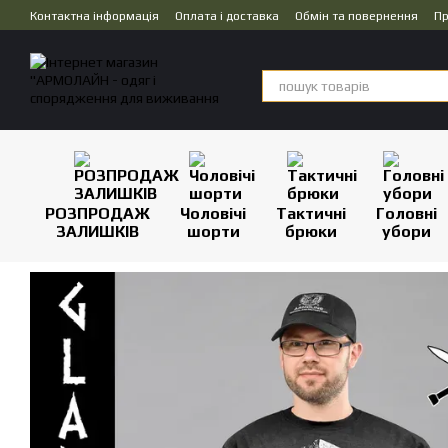
Перейти до основного контенту
Контактна інформація
Оплата і доставка
Обмін та повернення
Пр
Дропшипінг
РОЗПРОДАЖ
Чоловічі
Тактичні
Головні
ЗАЛИШКІВ
шорти
брюки
убори