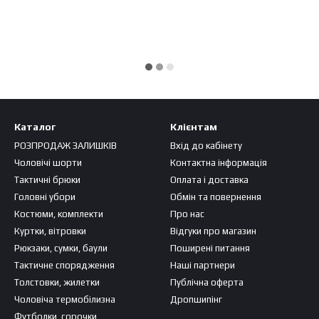
Каталог
Клієнтам
РОЗПРОДАЖ ЗАЛИШКІВ
Вхід до кабінету
Чоловічі шорти
Контактна інформація
Тактичні брюки
Оплата і доставка
Головні убори
Обмін та повернення
Костюми, комплекти
Про нас
Куртки, вітровки
Відгуки про магазин
Рюкзаки, сумки, баули
Поширені питання
Тактичне спорядження
Наші партнери
Толстовки, жилетки
Публічна оферта
Чоловіча термобілизна
Дропшипінг
Футболки, сорочки