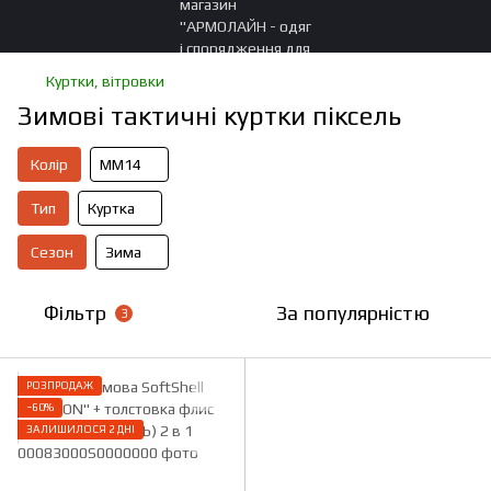
Куртки, вітровки
Зимові тактичні куртки піксель
Колір
ММ14
Тип
Куртка
Сезон
Зима
Фільтр
За популярністю
3
РОЗПРОДАЖ
−60%
ЗАЛИШИЛОСЯ 2 ДНІ