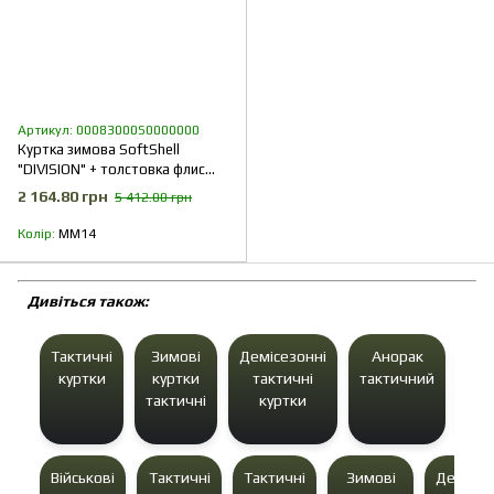
Артикул: 00083000S0000000
Куртка зимова SoftShell
"DIVISION" + толстовка флис
(ММ14 УКРПІКСЕЛЬ) 2 в 1
2 164.80 грн
5 412.00 грн
Колір
ММ14
Дивіться також:
Тактичні
Зимові
Демісезонні
Анорак
Зим
куртки
куртки
тактичні
тактичний
кур
тактичні
куртки
д
З
Військові
Тактичні
Тактичні
Зимові
Демісез